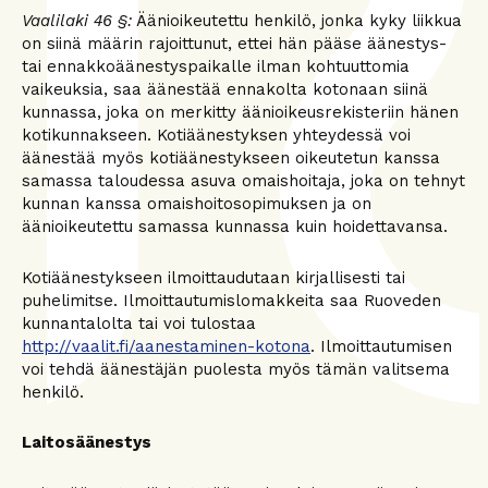
Vaalilaki 46 §:
Äänioikeutettu henkilö, jonka kyky liikkua
on siinä määrin rajoittunut, ettei hän pääse äänestys-
tai ennakkoäänestyspaikalle ilman kohtuuttomia
vaikeuksia, saa äänestää ennakolta kotonaan siinä
kunnassa, joka on merkitty äänioikeusrekisteriin hänen
kotikunnakseen. Kotiäänestyksen yhteydessä voi
äänestää myös kotiäänestykseen oikeutetun kanssa
samassa taloudessa asuva omaishoitaja, joka on tehnyt
kunnan kanssa omaishoitosopimuksen ja on
äänioikeutettu samassa kunnassa kuin hoidettavansa.
Kotiäänestykseen ilmoittaudutaan kirjallisesti tai
puhelimitse. Ilmoittautumislomakkeita saa Ruoveden
kunnantalolta tai voi tulostaa
http://vaalit.fi/aanestaminen-kotona
. Ilmoittautumisen
voi tehdä äänestäjän puolesta myös tämän valitsema
henkilö.
Laitosäänestys