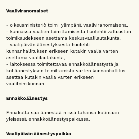
Vaaliviranomaiset
- oikeusministeriö toimii ylimpänä vaaliviranomaisena,
- kunnassa vaalien toimittamisesta huolehtii valtuuston
toimikaudekseen asettama keskusvaalilautakunta,
- vaalipäivän äänestyksestä huolehtii
kunnanhallituksen erikseen kutakin vaalia varten
asettama vaalilautakunta,
- laitoksessa toimitettavaa ennakkoäänestystä ja
kotiäänestyksen toimittamista varten kunnanhallitus
asettaa kutakin vaalia varten erikseen
vaalitoimikunnan.
Ennakkoäänestys
Ennakolta saa äänestää missä tahansa kotimaan
yleisessä ennakkoäänestyspaikassa.
Vaalipäivän äänestyspaikka