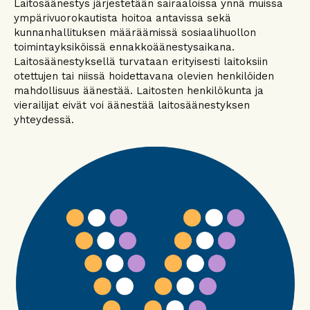
Laitosäänestys järjestetään sairaaloissa ynnä muissa
ympärivuorokautista hoitoa antavissa sekä
kunnanhallituksen määräämissä sosiaalihuollon
toimintayksiköissä ennakkoäänestysaikana.
Laitosäänestyksellä turvataan erityisesti laitoksiin
otettujen tai niissä hoidettavana olevien henkilöiden
mahdollisuus äänestää. Laitosten henkilökunta ja
vierailijat eivät voi äänestää laitosäänestyksen
yhteydessä.