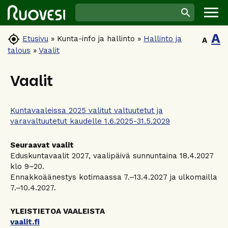
A

Etusivu
»
Kunta-info ja hallinto
»
Hallinto ja
A
talous
»
Vaalit
Vaalit
Kuntavaaleissa 2025 valitut valtuutetut ja
varavaltuutetut kaudelle 1.6.2025-31.5.2029
Seuraavat vaalit
Eduskuntavaalit 2027, vaalipäivä sunnuntaina 18.4.2027
klo 9–20.
Ennakkoäänestys kotimaassa 7.–13.4.2027 ja ulkomailla
7.–10.4.2027.
YLEISTIETOA VAALEISTA
vaalit.fi