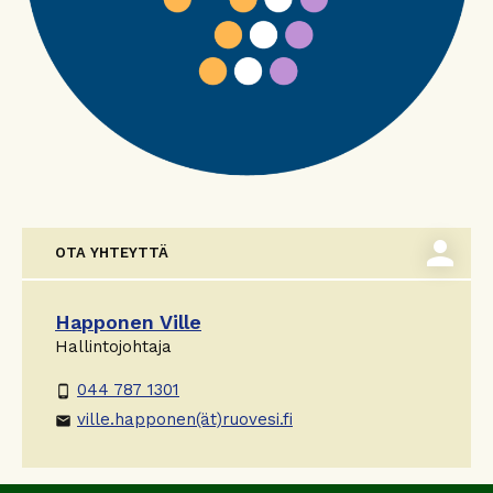
person
OTA YHTEYTTÄ
Happonen Ville
Hallintojohtaja
044 787 1301
phone_android
ville.happonen(ät)ruovesi.fi
email