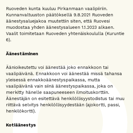
Ruoveden kunta kuuluu Pirkanmaan vaalipiiriin.
Kunnanvaltuuston päätöksellä 9.8.2021 Ruoveden
äänestysaluejakoa muutettiin siten, että Ruovesi
muodostaa yhden äänestysalueen 1.1.2023 alkaen.
Vaalit toimitetaan Ruoveden yhtenäiskoululla (Kuruntie
6).
Äänestäminen
Äänioikeutettu voi äänestää joko ennakkoon tai
vaalipäivänä. Ennakkoon voi äänestää missä tahansa
yleisessä ennakkoäänestyspaikassa, mutta
vaalipäivänä vain siinä äänestyspaikassa, joka on
merkitty hänelle saapuneeseen ilmoituskorttiin.
Äänestäjän on esitettävä henkilöllisyystodistus tai muu
riittävä selvitys henkilöllisyydestään (ajokortti, passi,
henkilökortti).
Kotiäänestys