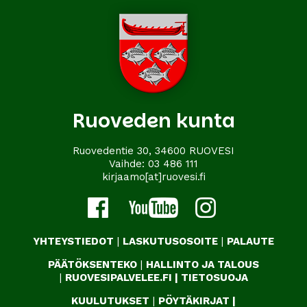
Ruoveden kunta
Ruovedentie 30, 34600 RUOVESI
Vaihde:
03 486 111
kirjaamo[at]ruovesi.fi
YHTEYSTIEDOT
|
LASKUTUSOSOITE
|
PALAUTE
PÄÄTÖKSENTEKO
|
HALLINTO JA TALOUS
|
RUOVESIPALVELEE.FI
|
TIETOSUOJA
KUULUTUKSET
|
PÖYTÄKIRJAT
|