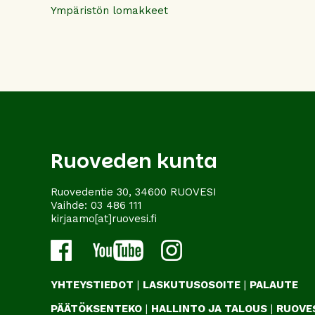
Ympäristön lomakkeet
Ruoveden kunta
Ruovedentie 30, 34600 RUOVESI
Vaihde:
03 486 111
kirjaamo[at]ruovesi.fi
YHTEYSTIEDOT
|
LASKUTUSOSOITE
|
PALAUTE
PÄÄTÖKSENTEKO
|
HALLINTO JA TALOUS
|
RUOVES