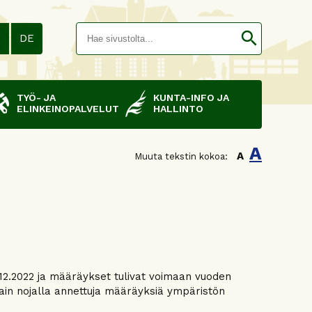
Hakusana(
search
N
DE
TYÖ- JA
KUNTA-INFO JA
ELINKEINOPALVELUT
HALLINTO
A
A
Muuta tekstin kokoa:
2.2022 ja määräykset tulivat voimaan vuoden
ain nojalla annettuja määräyksiä ympäristön