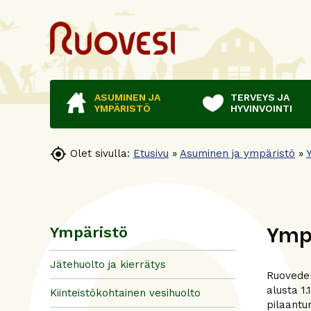
ASUMINEN JA
TERVEYS JA
YMPÄRISTÖ
HYVINVOINTI

Olet sivulla:
Etusivu
»
Asuminen ja ympäristö
»
Ymp
Ympäristö
Jätehuolto ja kierrätys
Ruoveden
alusta 1
Kiinteistökohtainen vesihuolto
pilaantu