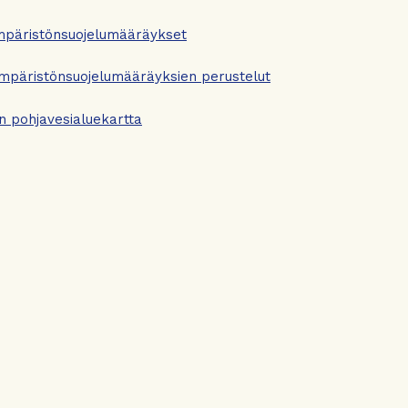
mpäristönsuojelumääräykset
mpäristönsuojelumääräyksien perustelut
 pohjavesialuekartta