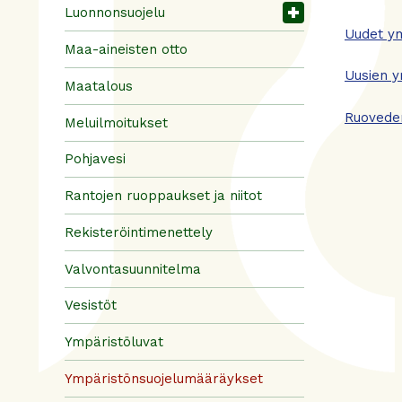
Luonnonsuojelu
Uudet y
Maa-aineisten otto
Uusien y
Maatalous
Ruoveden
Meluilmoitukset
Pohjavesi
Rantojen ruoppaukset ja niitot
Rekisteröintimenettely
Valvontasuunnitelma
Vesistöt
Ympäristöluvat
Ympäristönsuojelumääräykset