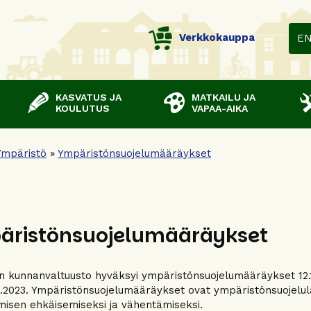
Verkkokauppa
E
KASVATUS JA
MATKAILU JA
KOULUTUS
VAPAA-AIKA
Ympäristö
»
Ympäristönsuojelumääräykset
äristönsuojelumääräykset
 kunnanvaltuusto hyväksyi ympäristönsuojelumääräykset 12.1
.1.2023. Ympäristönsuojelumääräykset ovat ympäristönsuojelul
misen ehkäisemiseksi ja vähentämiseksi.