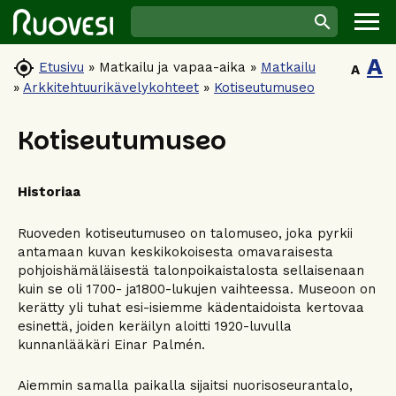
A

Etusivu
»
Matkailu ja vapaa-aika
»
Matkailu
A
»
Arkkitehtuurikävelykohteet
»
Kotiseutumuseo
Kotiseutumuseo
Historiaa
Ruoveden kotiseutumuseo on talomuseo, joka pyrkii
antamaan kuvan keskikokoisesta omavaraisesta
pohjoishämäläisestä talonpoikaistalosta sellaisenaan
kuin se oli 1700- ja1800-lukujen vaihteessa. Museoon on
kerätty yli tuhat esi-isiemme kädentaidoista kertovaa
esinettä, joiden keräilyn aloitti 1920-luvulla
kunnanlääkäri Einar Palmén.
Aiemmin samalla paikalla sijaitsi nuorisoseurantalo,