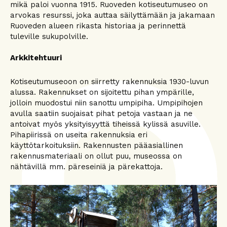
mikä paloi vuonna 1915. Ruoveden kotiseutumuseo on
arvokas resurssi, joka auttaa säilyttämään ja jakamaan
Ruoveden alueen rikasta historiaa ja perinnettä
tuleville sukupolville.
Arkkitehtuuri
Kotiseutumuseoon on siirretty rakennuksia 1930-luvun
alussa. Rakennukset on sijoitettu pihan ympärille,
jolloin muodostui niin sanottu umpipiha. Umpipihojen
avulla saatiin suojaisat pihat petoja vastaan ja ne
antoivat myös yksityisyyttä tiheissä kylissä asuville.
Pihapiirissä on useita rakennuksia eri
käyttötarkoituksiin. Rakennusten pääasiallinen
rakennusmateriaali on ollut puu, museossa on
nähtävillä mm. päreseiniä ja pärekattoja.