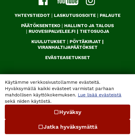
YHTEYSTIEDOT
|
LASKUTUSOSOITE
|
PALAUTE
PÄÄTÖKSENTEKO
|
HALLINTO JA TALOUS
|
RUOVESIPALVELEE.FI
|
TIETOSUOJA
KUULUTUKSET
|
PÖYTÄKIRJAT
|
VIRANHALTIJAPÄÄTÖKSET
EVÄSTEASETUKSET
Käytämme verkkosivustollamme evästeitä.
Hyväksymällä kaikki evästeet varmistat parhaan
mahdollisen käyttökokemuksen.
Lue lisää evästeistä
sekä niiden käytöstä.
Hyväksy
check_box_outline_blank
Jatka hyväksymättä
check_box_outline_blank