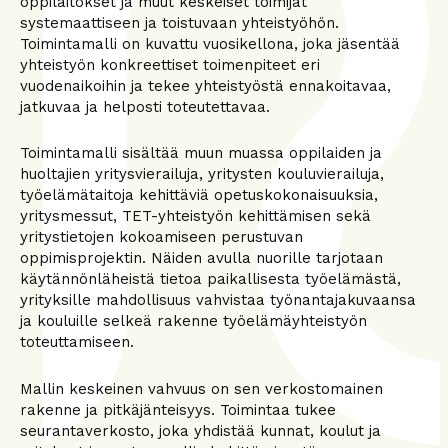
oppilaitokset ja muut keskeiset toimijat
systemaattiseen ja toistuvaan yhteistyöhön.
Toimintamalli on kuvattu vuosikellona, joka jäsentää
yhteistyön konkreettiset toimenpiteet eri
vuodenaikoihin ja tekee yhteistyöstä ennakoitavaa,
jatkuvaa ja helposti toteutettavaa.
Toimintamalli sisältää muun muassa oppilaiden ja
huoltajien yritysvierailuja, yritysten kouluvierailuja,
työelämätaitoja kehittäviä opetuskokonaisuuksia,
yritysmessut, TET-yhteistyön kehittämisen sekä
yritystietojen kokoamiseen perustuvan
oppimisprojektin. Näiden avulla nuorille tarjotaan
käytännönläheistä tietoa paikallisesta työelämästä,
yrityksille mahdollisuus vahvistaa työnantajakuvaansa
ja kouluille selkeä rakenne työelämäyhteistyön
toteuttamiseen.
Mallin keskeinen vahvuus on sen verkostomainen
rakenne ja pitkäjänteisyys. Toimintaa tukee
seurantaverkosto, joka yhdistää kunnat, koulut ja