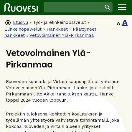
A

Etusivu
»
Työ- ja elinkeinopalvelut
»
A
Elinkeinopalvelut
»
Hankkeet
»
Päättyneet
hankkeet
»
Vetovoimainen Ylä-Pirkanmaa
Vetovoimainen Ylä-
Pirkanmaa
Ruoveden kunnalla ja Virtain kaupungilla oli yhteinen
Vetovoimainen Ylä-Pirkanmaa -hanke, jota rahoitti
Pirkanmaan liitto Akke-rahoituksen kautta. Hanke
loppui 2024 vuoden loppuun.
Projektin tuloksena kehitettiin koulutuksen ja
työelämän yhteistyötä vahvistava toimintamalli, joka
kokoaa Ruoveden ja Virtain alueen yritykset,