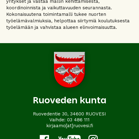
yritykset ja vastaa mallin kehittämisestä,
koordinoinnista ja vaikuttavuuden seurannasta.
Kokonaisuutena toimintamalli tukee nuorten
työelämävalmiuksia, helpottaa siirtymiä koulutuksesta
työelämään ja vahvistaa alueen elinvoimaisuutta.
Ruoveden kunta
Ruovedentie 30, 34600 RUOVESI
Vaihde:
03 486 111
kirjaamo[at]ruovesi.fi