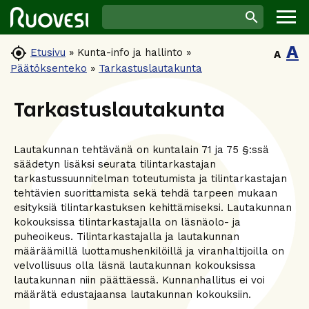
A

Etusivu
»
Kunta-info ja hallinto
»
A
Päätöksenteko
»
Tarkastuslautakunta
Tarkastuslautakunta
Lautakunnan tehtävänä on kuntalain 71 ja 75 §:ssä
säädetyn lisäksi seurata tilintarkastajan
tarkastussuunnitelman toteutumista ja tilintarkastajan
tehtävien suorittamista sekä tehdä tarpeen mukaan
esityksiä tilintarkastuksen kehittämiseksi. Lautakunnan
kokouksissa tilintarkastajalla on läsnäolo- ja
puheoikeus. Tilintarkastajalla ja lautakunnan
määräämillä luottamushenkilöillä ja viranhaltijoilla on
velvollisuus olla läsnä lautakunnan kokouksissa
lautakunnan niin päättäessä. Kunnanhallitus ei voi
määrätä edustajaansa lautakunnan kokouksiin.