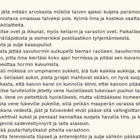
 jätä mitään arvokasta mökille talven ajaksi: kuljeta perämoo
nnostava omaisuus talveksi pois. Kylmä ilma ja kosteus saatta
kölaitteita.
itse ovet ja ikkunat, myös kellarin ja varaston ovet. Paikal
mälläpidosta ja esimerkiksi postilaatikon tyhjentämisestä.
ota ja sulje kaasupullot
sta jättää savuhormin sulkupelti hieman raolleen. Savuhormin h
o, jotta ilma kiertäisi koko ajan hormissa ja pitäisi sen kui
euttaa hormin kuivumista.
äli mökissä on umpinainen sokkeli, älä tuki kaikkia aukkoja
a. Sellaiset aukot, joista jyrsijät mahtuvat sisään, on hyvä suo
kasta, että kaivon kansi on kunnolla kiinni, ettei kaivoon pä
itse talviteloille jätetty vene huolellisesti tukevaan puuhun t
s. Vene on peitettävä huolellisesti, mutta välttääksesi homeen 
ta vene tukeville pukeille, sillä pelkän maaperän varassa sit
kana vedestä, jäät ja tulvavedet eivät pääse sitä vahingoitt
vehtivat kukat ja pensaat kannattaa suojata havuilla tms. ja
jennä sadevesitynnyrit ja laita alassuin.
ää puutarhatyökalut pihalta varastoon.
otta televisiosta töpseli ja antennijohto ja sulje sähkön pääkat