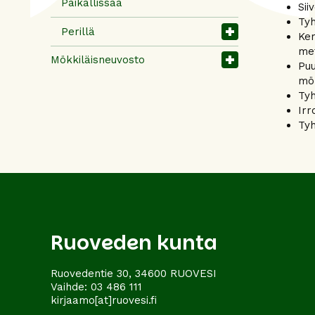
Paikallissää
Sii
Tyh
Perillä
Ker
met
Mökkiläisneuvosto
Puu
mök
Tyh
Irr
Tyh
Ruoveden kunta
Ruovedentie 30, 34600 RUOVESI
Vaihde:
03 486 111
kirjaamo[at]ruovesi.fi