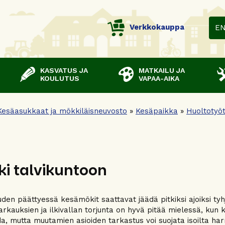
Verkkokauppa
E
KASVATUS JA
MATKAILU JA
KOULUTUS
VAPAA-AIKA
Kesäasukkaat ja mökkiläisneuvosto
»
Kesäpaikka
»
Huoltotyö
i talvikuntoon
en päättyessä kesämökit saattavat jäädä pitkiksi ajoiksi tyh
Varkauksien ja ilkivallan torjunta on hyvä pitää mielessä, kun 
a, mutta muutamien asioiden tarkastus voi suojata isoilta har