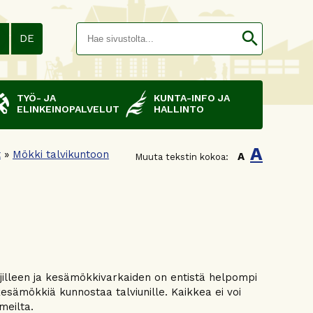
Hakusana(
search
N
DE
TYÖ- JA
KUNTA-INFO JA
ELINKEINOPALVELUT
HALLINTO
A
t
»
Mökki talvikuntoon
A
Muuta tekstin kokoa:
jilleen ja kesämökkivarkaiden on entistä helpompi
kesämökkiä kunnostaa talviunille. Kaikkea ei voi
meilta.