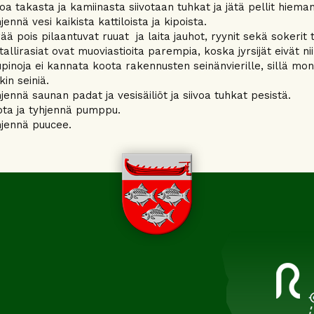
voa takasta ja kamiinasta siivotaan tuhkat ja jätä pellit hieman
jennä vesi kaikista kattiloista ja kipoista.
ää pois pilaantuvat ruuat ja laita jauhot, ryynit sekä sokerit tii
allirasiat ovat muoviastioita parempia, koska jyrsijät eivät nii
pinoja ei kannata koota rakennusten seinänvierille, sillä mo
in seiniä.
jennä saunan padat ja vesisäiliöt ja siivoa tuhkat pesistä.
ota ja tyhjennä pumppu.
jennä puucee.