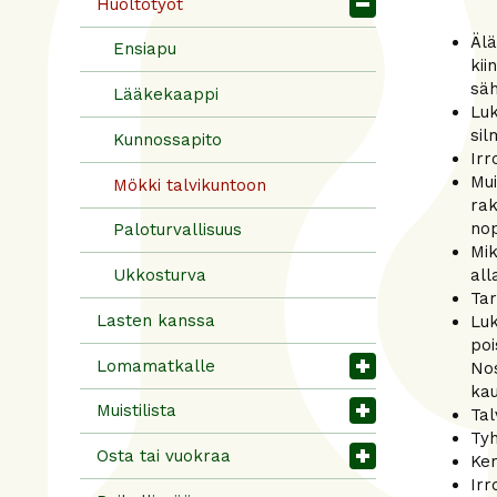
Huoltotyöt
Älä
Ensiapu
kii
säh
Lääkekaappi
Luk
sil
Kunnossapito
Irr
Mui
Mökki talvikuntoon
rak
nop
Paloturvallisuus
Mik
all
Ukkosturva
Tar
Lasten kanssa
Luk
poi
Lomamatkalle
Nos
kau
Muistilista
Tal
Tyh
Osta tai vuokraa
Ker
Irr