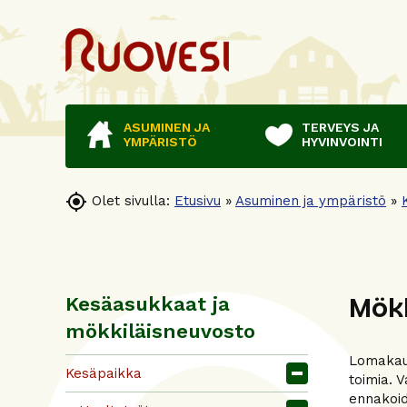
ASUMINEN JA
TERVEYS JA
YMPÄRISTÖ
HYVINVOINTI

Olet sivulla:
Etusivu
»
Asuminen ja ympäristö
»
Mökk
Kesäasukkaat ja
mökkiläisneuvosto
Lomakaud
Kesäpaikka
toimia. 
ennakoid