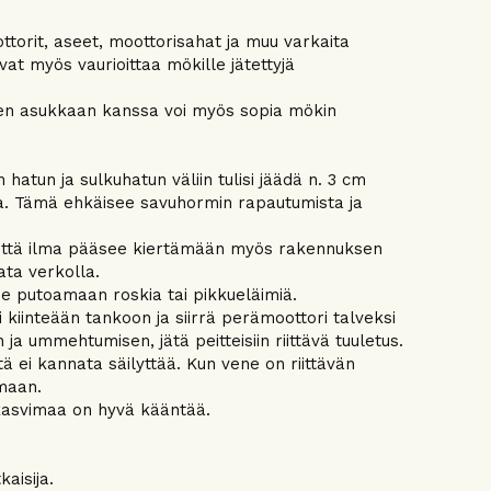
ttorit, aseet, moottorisahat ja muu varkaita
vat myös vaurioittaa mökille jätettyjä
lisen asukkaan kanssa voi myös sopia mökin
atun ja sulkuhatun väliin tulisi jäädä n. 3 cm
vana. Tämä ehkäisee savuhormin rapautumista ja
, että ilma pääsee kiertämään myös rakennuksen
jata verkolla.
äse putoamaan roskia tai pikkueläimiä.
ai kiinteään tankoon ja siirrä perämoottori talveksi
ja ummehtumisen, jätä peitteisiin riittävä tuuletus.
ä ei kannata säilyttää. Kun vene on riittävän
amaan.
 kasvimaa on hyvä kääntää.
kaisija.