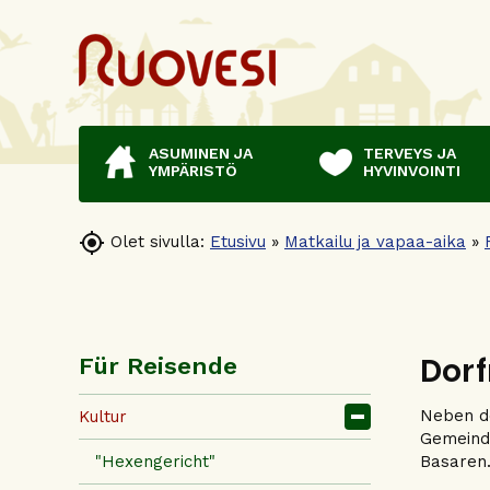
ASUMINEN JA
TERVEYS JA
YMPÄRISTÖ
HYVINVOINTI

Olet sivulla:
Etusivu
»
Matkailu ja vapaa-aika
»
Dor
Für Reisende
Neben de
Kultur
Gemeinde
"Hexengericht"
Basaren