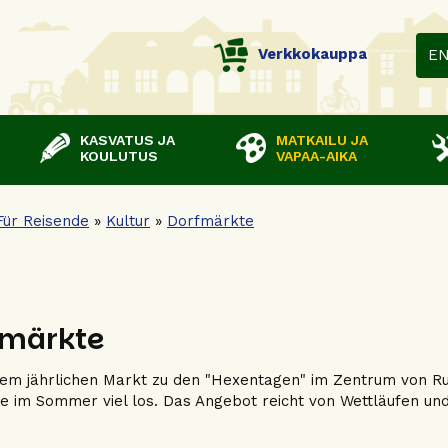
Verkkokauppa
E
KASVATUS JA
MATKAILU JA
KOULUTUS
VAPAA-AIKA
Für Reisende
»
Kultur
»
Dorfmärkte
fmärkte
m jährlichen Markt zu den "Hexentagen" im Zentrum von Ruov
 im Sommer viel los. Das Angebot reicht von Wettläufen und
.