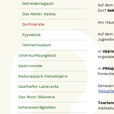
Getreidemagazin
Auf dem 
Dorf
Ke
Das Atelier Kalela
Am Haus 
Dorfmärkte
Auf dem
Pyynikkilä
Jugendver
Heimatmuseum
In
Vääri
Unterkunftsangebot
organisie
Gastronomie
In
Pihlaj
finnisch
Nationalpark Helvetinjärvi
Genauere
Gasthafen Laivaranta
"Aktuell
Das Moor Siikaneva
Tourism
Sehenswürdigkeiten
matkailu