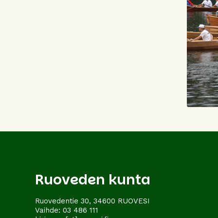
Ruoveden kunta
Ruovedentie 30, 34600 RUOVESI
Vaihde:
03 486 111