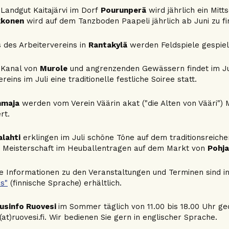
Landgut Kaitajärvi im Dorf
Pourunperä
wird jährlich ein Mit
kkonen
wird auf dem Tanzboden Paapeli jährlich ab Juni zu fi
des Arbeitervereins in
Rantakylä
werden Feldspiele gespielt
 Kanal von
Murole
und angrenzenden Gewässern findet im Ju
eins im Juli eine traditionelle festliche Soiree statt.
nmaja
werden vom Verein Väärin akat ("die Alten von Vääri")
rt.
alahti
erklingen im Juli schöne Töne auf dem traditionsreic
e Meisterschaft im Heuballentragen auf dem Markt von
Pohja
 Informationen zu den Veranstaltungen und Terminen sind 
es"
(finnische Sprache) erhältlich.
usinfo Ruovesi
im Sommer täglich von 11.00 bis 18.00 Uhr geö
(at)ruovesi.fi. Wir bedienen Sie gern in englischer Sprache.