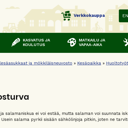
Verkkokauppa
E
KASVATUS JA
MATKAILU JA
KOULUTUS
VAPAA-AIKA
Kesäasukkaat ja mökkiläisneuvosto
»
Kesäpaikka
»
Huoltotyö
osturva
ja salamaniskua ei voi estää, mutta salaman voi suunnata is
Usein salama pyrkii sisään sähkölinjoja pitkin, joten ne tarvit