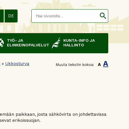
Hakusana(
search
N
DE
TYÖ- JA
KUNTA-INFO JA
ELINKEINOPALVELUT
HALLINTO
A
t
»
Ukkosturva
A
Muuta tekstin kokoa:
kemään paikkaan, josta sähkövirta on johdettavissa
sevat erikoissuojan.