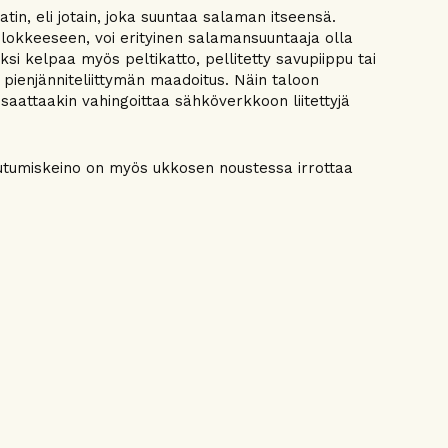
in, eli jotain, joka suuntaa salaman itseensä.
kkeeseen, voi erityinen salamansuuntaaja olla
aksi kelpaa myös peltikatto, pellitetty savupiippu tai
n pienjänniteliittymän maadoitus. Näin taloon
a saattaakin vahingoittaa sähköverkkoon liitettyjä
jautumiskeino on myös ukkosen noustessa irrottaa