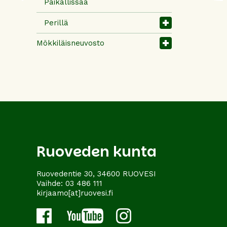
Paikallissää
Perillä
Mökkiläisneuvosto
Ruoveden kunta
Ruovedentie 30, 34600 RUOVESI
Vaihde:
03 486 111
kirjaamo[at]ruovesi.fi