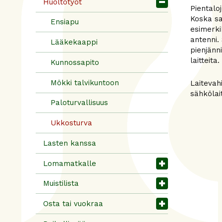
Huoltotyöt
Pientalo
Koska sa
Ensiapu
esimerkik
antenni.
Lääkekaappi
pienjänn
laitteita.
Kunnossapito
Mökki talvikuntoon
Laitevah
sähkölait
Paloturvallisuus
Ukkosturva
Lasten kanssa
Lomamatkalle
Muistilista
Osta tai vuokraa