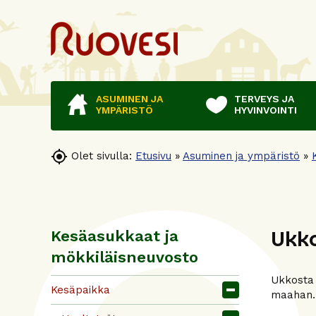
ASUMINEN JA
TERVEYS JA
YMPÄRISTÖ
HYVINVOINTI

Olet sivulla:
Etusivu
»
Asuminen ja ympäristö
»
Ukk
Kesäasukkaat ja
mökkiläisneuvosto
Ukkosta 
Kesäpaikka
maahan. 