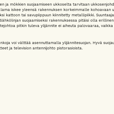
jen ja mökkien suojaamiseen ukkoselta tarvitaan ukkosenjohdat
lama iskee yleensä rakennuksen korkeimmalle kohoavaan ulo
si kattoon tai savupiippuun kiinnitetty metallipiikki. Suuntaaj
 Sähkölinjan suojaamiseksi rakennuksessa pitäisi olla erilline
itejohtoa pitkin tuleva ylijännite ei aiheuta palovaaraa, vaikk
inkoja voi välttää asennuttamalla ylijännitesuojan. Hyvä suo
teet ja television antennijohto pistorasioista.