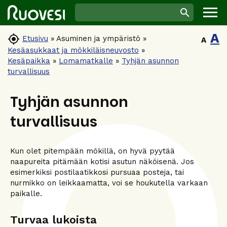
A

Etusivu
»
Asuminen ja ympäristö
»
A
Kesäasukkaat ja mökkiläisneuvosto
»
Kesäpaikka
»
Lomamatkalle
»
Tyhjän asunnon
turvallisuus
Tyhjän asunnon
turvallisuus
Kun olet pitempään mökillä, on hyvä pyytää
naapureita pitämään kotisi asutun näköisenä. Jos
esimerkiksi postilaatikkosi pursuaa posteja, tai
nurmikko on leikkaamatta, voi se houkutella varkaan
paikalle.
Turvaa lukoista