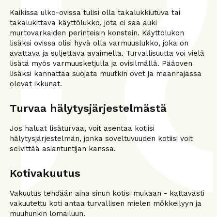
Kaikissa ulko-ovissa tulisi olla takalukkiutuva tai
takalukittava käyttölukko, jota ei saa auki
murtovarkaiden perinteisin konstein. Käyttölukon
lisäksi ovissa olisi hyvä olla varmuuslukko, joka on
avattava ja suljettava avaimella. Turvallisuutta voi vielä
lisätä myös varmuusketjulla ja ovisilmällä. Pääoven
lisäksi kannattaa suojata muutkin ovet ja maanrajassa
olevat ikkunat.
Turvaa hälytysjärjestelmästä
Jos haluat lisäturvaa, voit asentaa kotiisi
hälytysjärjestelmän, jonka soveltuvuuden kotiisi voit
selvittää asiantuntijan kanssa.
Kotivakuutus
Vakuutus tehdään aina sinun kotisi mukaan - kattavasti
vakuutettu koti antaa turvallisen mielen mökkeilyyn ja
muuhunkin lomailuun.