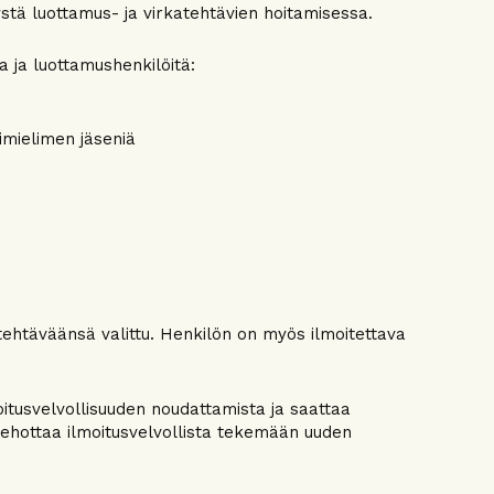
tystä luottamus- ja virkatehtävien hoitamisessa.
a ja luottamushenkilöitä:
imielimen jäseniä
tehtäväänsä valittu. Henkilön on myös ilmoitettava
itusvelvollisuuden noudattamista ja saattaa
 kehottaa ilmoitusvelvollista tekemään uuden