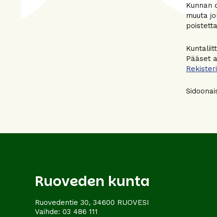
Kunnan o
muuta jo
poistetta
Kuntalii
Pääset a
Rekister
Sidoonai
Ruoveden kunta
Ruovedentie 30, 34600 RUOVESI
Vaihde:
03 486 111