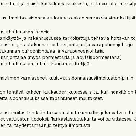
uudestaan ja muistakin sidonnaisuuksista, joilla voi olla merki
uus ilmoittaa sidonnaisuuksista koskee seuraavia viranhaltijoit
nanhallituksen jäseniä
nkäyttö- ja rakennuslaissa tarkoitettuja tehtäviä hoitavan to
tuuston ja lautakunnan puheenjohtajaa ja varapuheenjohtajia
takunnan puheenjohtajaa ja varapuheenjohtajia
nanjohtajaa (myös pormestaria ja apulaispormestaria)
nanhallituksen ja lautakunnan esittelijää.
mielimen varajäsenet kuuluvat sidonnaisuusilmoitusten piiriin.
 on tehtävä kahden kuukauden kuluessa siitä, kun henkilö on 
settä sidonnaisuuksissa tapahtuneet muutokset.
suusilmoitus tehdään tarkastuslautakunnalle, joka valvoo ilmo
set valtuuston tiedoksi. Tarkastuslautakunta voi tarvittaessa
sen tai täydentämään jo tehtyä ilmoitusta.