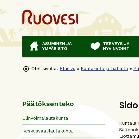
ASUMINEN JA
TERVEYS JA
YMPÄRISTÖ
HYVINVOINTI

Olet sivulla:
Etusivu
»
Kunta-info ja hallinto
»
Pä
Sido
Päätöksenteko
Elinvoimalautakunta
Kuntalai
Säännöks
Keskusvaalilautakunta
luottamu