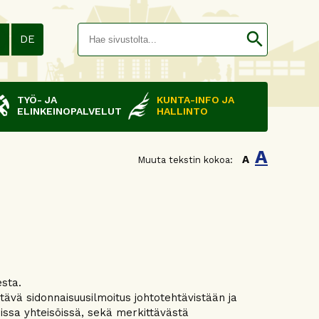
Hakusana(
search
N
DE
TYÖ- JA
KUNTA-INFO JA
ELINKEINOPALVELUT
HALLINTO
A
A
Muuta tekstin kokoa:
esta.
ävä sidonnaisuusilmoitus johtotehtävistään ja
uissa yhteisöissä, sekä merkittävästä