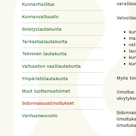
varallis
Kunnanhallitus
Kunnanvaltuusto
Velvollis
Sivistyslautakunta
kun
maa
Tarkastuslautakunta
val
lau
Tekninen lautakunta
kun
kun
Valtuuston vaalilautakunta
Myös toi
Ympäristölautakunta
Muut luottamustoimet
Ilmoitus
viivytyk
Sidonnaisuusilmoitukset
Sidonnai
Vanhusneuvosto
ilmoituk
ilmoituk