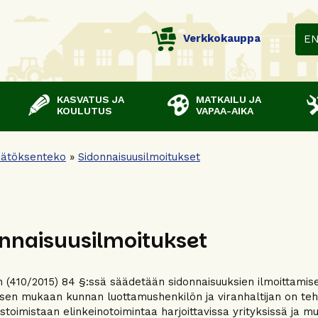
Verkkokauppa
E
KASVATUS JA
MATKAILU JA
KOULUTUS
VAPAA-AIKA
ätöksenteko
»
Sidonnaisuusilmoitukset
nnaisuusilmoitukset
n (410/2015) 84 §:ssä säädetään sidonnaisuuksien ilmoittamis
en mukaan kunnan luottamushenkilön ja viranhaltijan on teht
stoimistaan elinkeinotoimintaa harjoittavissa yrityksissä ja m