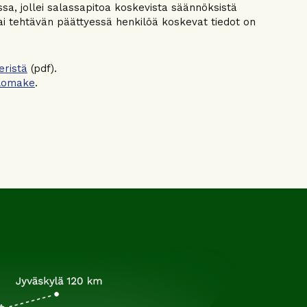
ssa, jollei salassapitoa koskevista säännöksistä
tai tehtävän päättyessä henkilöä koskevat tiedot on
eristä
(pdf).
slomake
.