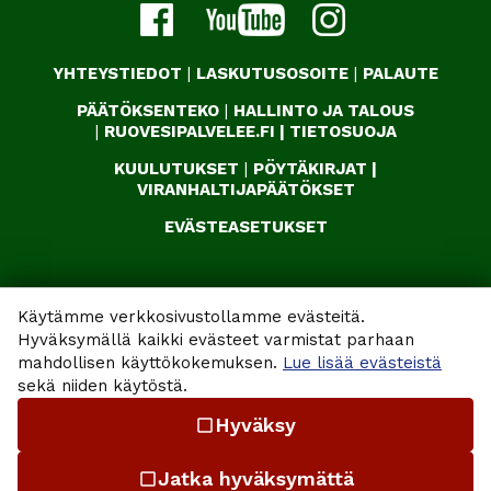
YHTEYSTIEDOT
|
LASKUTUSOSOITE
|
PALAUTE
PÄÄTÖKSENTEKO
|
HALLINTO JA TALOUS
|
RUOVESIPALVELEE.FI
|
TIETOSUOJA
KUULUTUKSET
|
PÖYTÄKIRJAT
|
VIRANHALTIJAPÄÄTÖKSET
EVÄSTEASETUKSET
Käytämme verkkosivustollamme evästeitä.
Hyväksymällä kaikki evästeet varmistat parhaan
mahdollisen käyttökokemuksen.
Lue lisää evästeistä
sekä niiden käytöstä.
Hyväksy
check_box_outline_blank
Jatka hyväksymättä
check_box_outline_blank