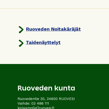
Ruoveden Noitakäräjät
Taidenäyttelyt
Ruoveden kunta
Ruovedentie 30, 34600 RUOVESI
Vaihde:
03 486 111
kirjaamo[at]ruovesi.fi