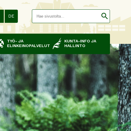
Hakusana(
search
N
DE
TYÖ- JA
KUNTA-INFO JA
ELINKEINOPALVELUT
HALLINTO