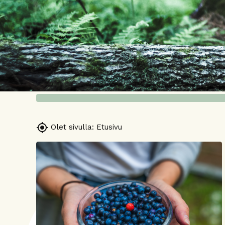

Olet sivulla:
Etusivu