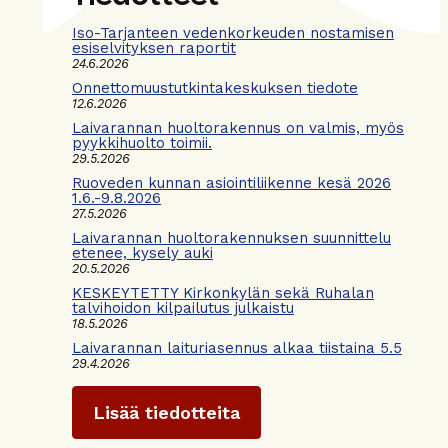
Iso-Tarjanteen vedenkorkeuden nostamisen
esiselvityksen raportit
24.6.2026
Onnettomuustutkintakeskuksen tiedote
12.6.2026
Laivarannan huoltorakennus on valmis, myös
pyykkihuolto toimii.
29.5.2026
Ruoveden kunnan asiointiliikenne kesä 2026
1.6.-9.8.2026
27.5.2026
Laivarannan huoltorakennuksen suunnittelu
etenee, kysely auki
20.5.2026
KESKEYTETTY Kirkonkylän sekä Ruhalan
talvihoidon kilpailutus julkaistu
18.5.2026
Laivarannan laituriasennus alkaa tiistaina 5.5
29.4.2026
Lisää tiedotteita