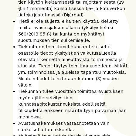
tien käytön kieltämisestä tai rajoittamisesta (29
§:n 1 momentti) kansallisessa tie- ja katuverkon
tietojärjestelmässä (Digiroad).
Tietä ei ole suljettu eikä tien käyttöä kielletty
muilta avustusjakson aikana (yksityistielaki
560/2018 85 §) tai kunta on myöntänyt
suostumuksen tien sulkemiselle.
Tiekunta on toimittanut kunnan tekniselle
osastolle tiedot yksityistien vaikutusalueella
olevista liikennettä aiheuttavista toiminnoista ja
alueista. Tiedot täytyy toimittaa uudelleen, MIKÄLI
ym. toiminnoissa ja alueissa tapahtuu muutoksia.
Muutoin tiedot toimitetaan kolmen (3) vuoden
välein.
Tiekunnan tulee vuosittain toimittaa avustuksen
myöntäjälle selvitys tien
kunnossapitokustannuksista edelliseltä
tilikaudelta erikseen määriteltyyn päivämäärään
mennessä.
Avustushakemukset vastaanotetaan vain
sähköisellä lomakkeella.
Myöhässä toimitettuja tietoja ei huomioida