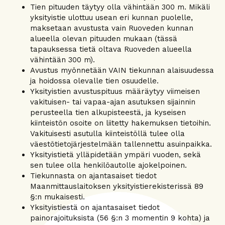
Tien pituuden täytyy olla vähintään 300 m. Mikäli
yksityistie ulottuu usean eri kunnan puolelle,
maksetaan avustusta vain Ruoveden kunnan
alueella olevan pituuden mukaan (tässä
tapauksessa tietä oltava Ruoveden alueella
vähintään 300 m).
Avustus myönnetään VAIN tiekunnan alaisuudessa
ja hoidossa olevalle tien osuudelle.
Yksityistien avustuspituus määräytyy viimeisen
vakituisen- tai vapaa-ajan asutuksen sijainnin
perusteella tien alkupisteestä, ja kyseisen
kiinteistön osoite on liitetty hakemuksen tietoihin.
Vakituisesti asutulla kiinteistöllä tulee olla
väestötietojärjestelmään tallennettu asuinpaikka.
Yksityistietä ylläpidetään ympäri vuoden, sekä
sen tulee olla henkilöautolle ajokelpoinen.
Tiekunnasta on ajantasaiset tiedot
Maanmittauslaitoksen yksityistierekisterissä 89
§:n mukaisesti.
Yksityistiestä on ajantasaiset tiedot
painorajoituksista (56 §:n 3 momentin 9 kohta) ja