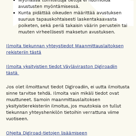
avustusten myöntämisessä.
Kunta pidättää oikeuden määrittää avustuksen
suuruus tapauskohtaisesti laskentakaavasta
poiketen, sekä periä takaisin väärin perustein tai
muuten virheellisesti maksetun avustuksen.
Ilmoita tiekunnan yhteystiedot Maanmittauslaitoksen
rekisteriin tästä
Ilmoita yksityistien tiedot Väyläviraston Digiroadiin
tästä
Jos olet ilmoittanut tiedot Digiroadiin, ei uutta ilmoitusta
sinne tarvitse tehdä. Ilmoita vain mikäli tiedot ovat
muuttuneet. Samoin maanmittauslaitoksen
yksityistierekisteriin ilmoitus, jos muutoksia on tullut
tiekunnan yhteyshenkilön tietoihin verrattuna viime
vuotiseen.
Ohjeita Digiroad-tietojen lisäämiseen