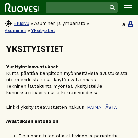
A

Etusivu
»
Asuminen ja ympäristö
»
A
Asuminen
»
Yksityistiet
YKSITYISTIET
Yksityistieavustukset
Kunta päättää tienpitoon myönnettävistä avustuksista,
niiden ehdoista sekä käytön valvonnasta.
Tekninen lautakunta myöntää yksityisteille
kunnossapitoavustuksia kerran vuodessa.
Linkki yksityistieavustusten hakuun:
PAINA TÄSTÄ
Avustuksen ehtona on:
Tiekunnan tulee olla aktiivinen ja perustettu.