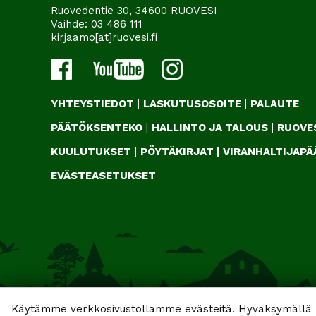
Ruovedentie 30, 34600 RUOVESI
Vaihde:
03 486 111
kirjaamo[at]ruovesi.fi
YHTEYSTIEDOT
|
LASKUTUSOSOITE
|
PALAUTE
PÄÄTÖKSENTEKO
|
HALLINTO JA TALOUS
|
RUOVES
KUULUTUKSET
|
PÖYTÄKIRJAT
|
VIRANHALTIJAP
EVÄSTEASETUKSET
Käytämme verkkosivustollamme evästeitä. Hyväksymällä k