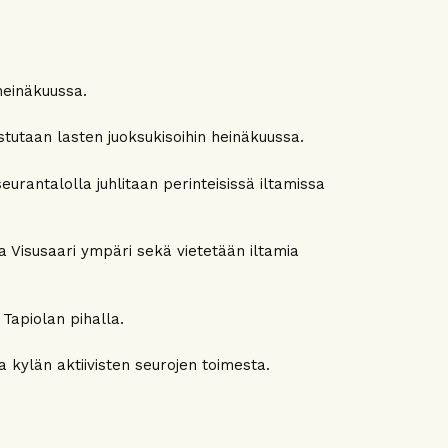
heinäkuussa.
stutaan lasten juoksukisoihin heinäkuussa.
rantalolla juhlitaan perinteisissä iltamissa
 Visusaari ympäri sekä vietetään iltamia
 Tapiolan pihalla.
 kylän aktiivisten seurojen toimesta.