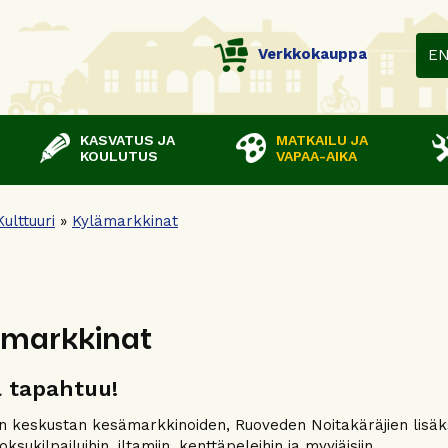
Verkkokauppa
E
KASVATUS JA
MATKAILU JA
KOULUTUS
VAPAA-AIKA
Kulttuuri
»
Kylämarkkinat
ämarkkinat
lä tapahtuu!
 keskustan kesämarkkinoiden, Ruoveden Noitakäräjien lisäks
oksukilpailuihin, iltamiin, kenttäpeleihin ja myyjäisiin.