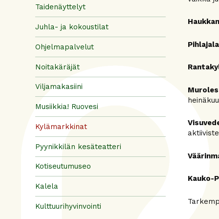
Taidenäyttelyt
Haukkam
Juhla- ja kokoustilat
Pihlajal
Ohjelmapalvelut
Noitakäräjät
Rantaky
Viljamakasiini
Muroles
heinäkuu
Musiikkia! Ruovesi
Visuvede
Kylämarkkinat
aktiivis
Pyynikkilän kesäteatteri
Väärinm
Kotiseutumuseo
Kauko-P
Kalela
Tarkempi
Kulttuurihyvinvointi