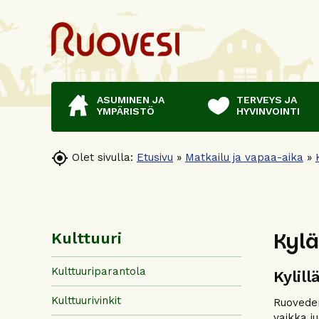
ASUMINEN JA
TERVEYS JA
YMPÄRISTÖ
HYVINVOINTI

Olet sivulla:
Etusivu
»
Matkailu ja vapaa-aika
»
Kyl
Kulttuuri
Kulttuuriparantola
Kylil
Kulttuurivinkit
Ruoveden
vaikka ju