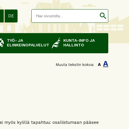
Hakusana(
search
N
DE
TYÖ- JA
KUNTA-INFO JA
ELINKEINOPALVELUT
HALLINTO
A
A
Muuta tekstin kokoa:
i myös kylillä tapahtuu: osallistumaan pääsee