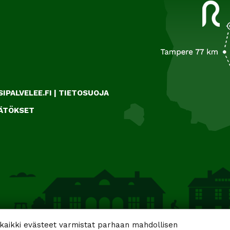
IPALVELEE.FI
|
TIETOSUOJA
ÄÄTÖKSET
aikki evästeet varmistat parhaan mahdollisen