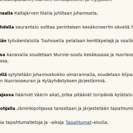
aalla
Kaitajärven tilalla juhlitaan juhannusta.
ahdella
seurantalo soittaa perinteisen kesäkonsertin säveliä 
län
työväentalolla Tuuhosella pelataan kenttäpelejä ja osalli
sa
kanavalla soudetaan Murole-soutu kesäkuussa ja nuorisoseu
ssa.
llä
sytytetään juhannuskokko uimarannalla, soudetaan kilpaa
ten Nuorisoseuran ja Kyläyhdistyksen järjestäminä.
ajassa
häärivät Väärin akat, jotka pitäävät toripäiviä kylätalo
ohjalla
Jäminkipohjassa tanssitaan ja järjestetään tapahtumia
a tapahtumatietoja ja -aikoja
Tapahtumat
-sivulla.