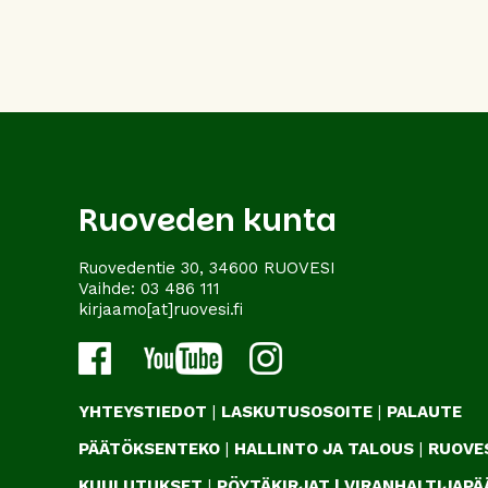
Ruoveden kunta
Ruovedentie 30, 34600 RUOVESI
Vaihde:
03 486 111
kirjaamo[at]ruovesi.fi
YHTEYSTIEDOT
|
LASKUTUSOSOITE
|
PALAUTE
PÄÄTÖKSENTEKO
|
HALLINTO JA TALOUS
|
RUOVES
KUULUTUKSET
|
PÖYTÄKIRJAT
|
VIRANHALTIJAP