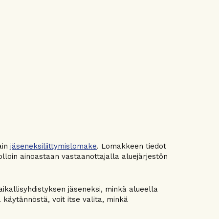
ain
jäseneksiliittymislomake
. Lomakkeen tiedot
lloin ainoastaan vastaanottajalla aluejärjestön
 paikallisyhdistyksen jäseneksi, minkä alueella
ä käytännöstä, voit itse valita, minkä