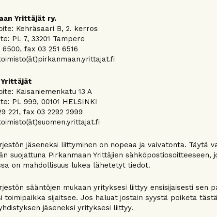
an Yrittäjät ry.
oite: Kehräsaari B, 2. kerros
ite: PL 7, 33201 Tampere
1 6500, fax 03 251 6516
toimisto(ät)pirkanmaan.yrittajat.fi
Yrittäjät
oite: Kaisaniemenkatu 13 A
ite: PL 999, 00101 HELSINKI
229 221, fax 03 2292 2999
toimisto(ät)suomen.yrittajat.fi
ärjestön jäseneksi liittyminen on nopeaa ja vaivatonta. Täytä v
än suojattuna Pirkanmaan Yrittäjien sähköpostiosoitteeseen, jo
ssa on mahdollisuus lukea lähetetyt tiedot.
ärjestön sääntöjen mukaan yrityksesi liittyy ensisijaisesti sen
i toimipaikka sijaitsee. Jos haluat jostain syystä poiketa täst
yhdistyksen jäseneksi yrityksesi liittyy.