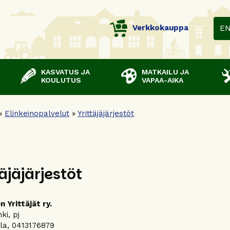
Verkkokauppa
E
KASVATUS JA
MATKAILU JA
KOULUTUS
VAPAA-AIKA
»
Elinkeinopalvelut
»
Yrittäjäjärjestöt
täjäjärjestöt
 Yrittäjät ry.
ki, pj
lla, 0413176879