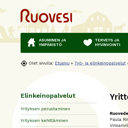
ASUMINEN JA
TERVEYS JA
YMPÄRISTÖ
HYVINVOINTI

Olet sivulla:
Etusivu
»
Työ- ja elinkeinopalvelut
Yrit
Elinkeinopalvelut
Yrityksen perustaminen
Ruoveden
Paula Rin
Yrityksen kehittäminen
Vinsanvi