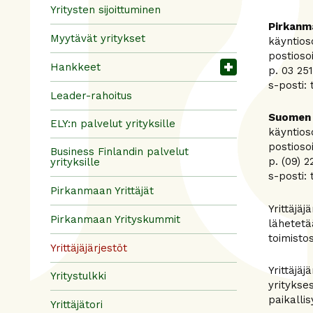
Yritysten sijoittuminen
Pirkanma
Myytävät yritykset
käyntios
postioso
Hankkeet
p. 03 25
s-posti: 
Leader-rahoitus
Suomen 
ELY:n palvelut yrityksille
käyntios
postioso
Business Finlandin palvelut
p. (09) 
yrityksille
s-posti: 
Pirkanmaan Yrittäjät
Yrittäjäj
Pirkanmaan Yrityskummit
lähetetä
toimisto
Yrittäjäjärjestöt
Yrittäjäj
Yritystulkki
yritykses
paikallis
Yrittäjätori