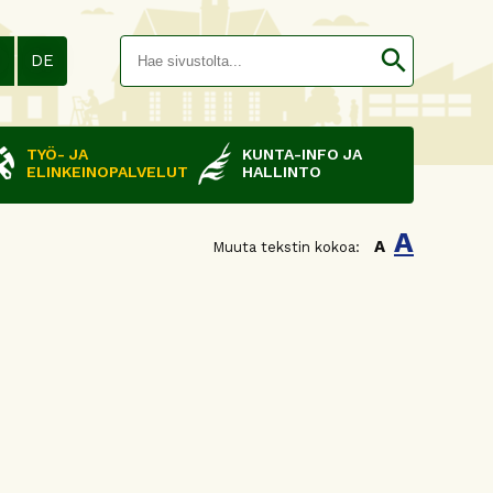
Hakusana(
search
N
DE
TYÖ- JA
KUNTA-INFO JA
ELINKEINOPALVELUT
HALLINTO
A
A
Muuta tekstin kokoa: