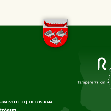
IPALVELEE.FI
|
TIETOSUOJA
ÄÄTÖKSET