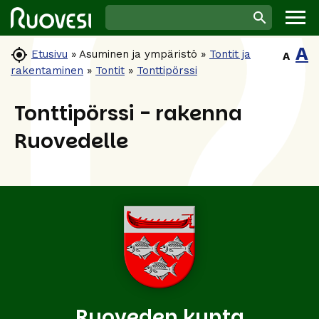
A

Etusivu
»
Asuminen ja ympäristö
»
Tontit ja
A
rakentaminen
»
Tontit
»
Tonttipörssi
Tonttipörssi - rakenna
Ruovedelle
Ruoveden kunta