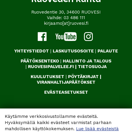
Ruovedentie 30, 34600 RUOVESI
Vaihde:
03 486 111
kirjaamo[at]ruovesi.fi
YHTEYSTIEDOT
|
LASKUTUSOSOITE
|
PALAUTE
PÄÄTÖKSENTEKO
|
HALLINTO JA TALOUS
|
RUOVESIPALVELEE.FI
|
TIETOSUOJA
KUULUTUKSET
|
PÖYTÄKIRJAT
|
VIRANHALTIJAPÄÄTÖKSET
EVÄSTEASETUKSET
Käytämme verkkosivustollamme evästeitä.
Hyväksymällä kaikki evästeet varmistat parhaan
mahdollisen käyttökokemuksen.
Lue lisää evästeistä