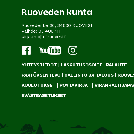
Ruoveden kunta
Ruovedentie 30, 34600 RUOVESI
Vaihde:
03 486 111
kirjaamo[at]ruovesi.fi
YHTEYSTIEDOT
|
LASKUTUSOSOITE
|
PALAUTE
PÄÄTÖKSENTEKO
|
HALLINTO JA TALOUS
|
RUOVES
KUULUTUKSET
|
PÖYTÄKIRJAT
|
VIRANHALTIJAP
EVÄSTEASETUKSET