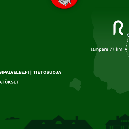
IPALVELEE.FI
|
TIETOSUOJA
ÄÄTÖKSET