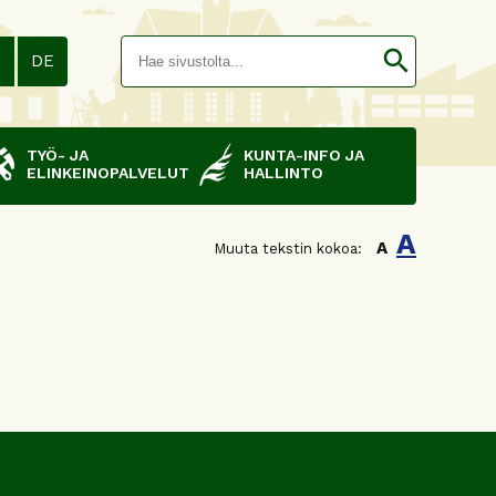
Hakusana(
search
N
DE
TYÖ- JA
KUNTA-INFO JA
ELINKEINOPALVELUT
HALLINTO
A
A
Muuta tekstin kokoa: