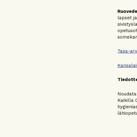
Ruovede
lapset j
sivistysl
opetusoh
somekana
Tasa-arv
Kansalai
Tiedott
Noudatam
Kaikilla 
hygienias
lähiopet