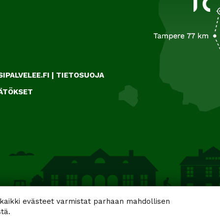
IPALVELEE.FI
|
TIETOSUOJA
ÄÄTÖKSET
aikki evästeet varmistat parhaan mahdollisen
tä.