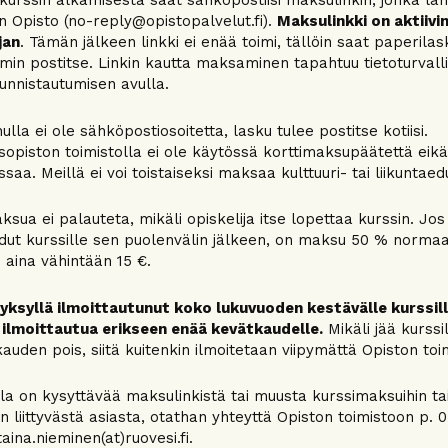
 kurssin alkamisesta saat sähköpostiisi maksulinkin, jonka läh
 Opisto (no-reply@opistopalvelut.fi).
Maksulinkki on aktiivi
jan
. Tämän jälkeen linkki ei enää toimi, tällöin saat paperila
n postitse. Linkin kautta maksaminen tapahtuu tietoturvalli
unnistautumisen avulla.
nulla ei ole sähköpostiosoitetta, lasku tulee postitse kotiisi.
sopiston toimistolla ei ole käytössä korttimaksupäätettä eikä
saa. Meillä ei voi toistaiseksi maksaa kulttuuri- tai liikuntaedu
ksua ei palauteta, mikäli opiskelija itse lopettaa kurssin. Jos
udut kurssille sen puolenvälin jälkeen, on maksu 50 % normaa
n aina vähintään 15 €.
yksyllä ilmoittautunut koko lukuvuoden kestävälle kurssille
 ilmoittautua erikseen enää kevätkaudelle.
Mikäli jää kurssi
auden pois, siitä kuitenkin ilmoitetaan viipymättä Opiston toi
lla on kysyttävää maksulinkistä tai muusta kurssimaksuihin ta
in liittyvästä asiasta, otathan yhteyttä Opiston toimistoon p. 
taina.nieminen(at)ruovesi.fi.