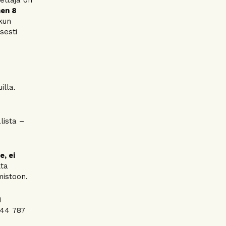
ettäjä on
nen 8
skun
sesti
illa.
lista –
, ei
lta
mistoon.
i
044 787