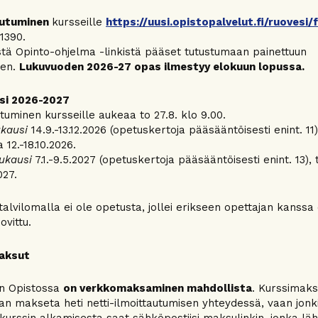
autuminen
kursseille
https://uusi.opistopalvelut.fi/ruovesi/f
1390.
stä Opinto-ohjelma -linkistä pääset tutustumaan painettuun
en.
Lukuvuoden 2026-27 opas ilmestyy elokuun lopussa.
si 2026-2027
utuminen kursseille aukeaa to 27.8. klo 9.00.
kausi
14.9.-13.12.2026 (opetuskertoja pääsääntöisesti enint. 11)
 12.-18.10.2026.
ukausi
7.1.-9.5.2027 (opetuskertoja pääsääntöisesti enint. 13),
027.
 talvilomalla ei ole opetusta, jollei erikseen opettajan kanssa
ovittu.
aksut
n Opistossa
on verkkomaksaminen mahdollista
. Kurssimaks
an makseta heti netti-ilmoittautumisen yhteydessä, vaan jonk