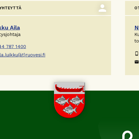
person
 YHTEYTTÄ
O
kku Aila
N
tysjohtaja
Ku
to
44 787 1400
phone_android
la.luikku(ät)ruovesi.fi
email