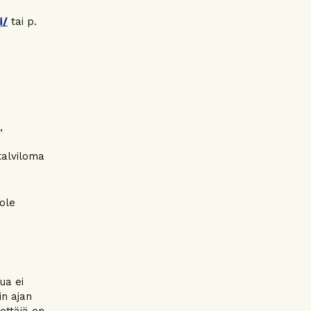
i/
tai p.
,
 talviloma
 ole
ua ei
in ajan