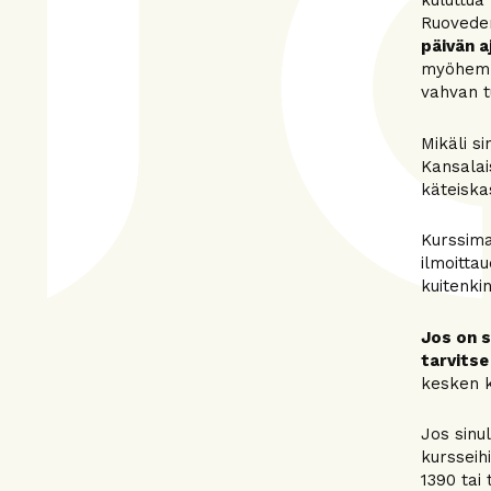
kuluttua
Ruoveden
päivän a
myöhemmi
vahvan t
Mikäli si
Kansalai
käteiskas
Kurssima
ilmoitta
kuitenki
Jos on s
tarvitse
kesken k
Jos sinu
kursseih
1390 tai 