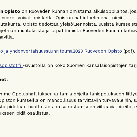
n Opisto
on Ruoveden kunnan omistama aikuisoppilaitos, jo
a nuoret voivat opiskella. Opiston hallintoelimenä toimii
autakunta. Opisto tiedottaa yleisöluennoista, uusista kursseist
jelman muutoksista ja tapahtumista Ruoveden kunnan kotisivu
villa.
o ja yhdenvertaisuussuunnitelma2023 Ruoveden Opisto
(pdf).
sopistot.fi
-sivustolla on koko Suomen kansalaisopistojen tarj
eet:
me Opetushallituksen antamia ohjeita lähiopetukseen liittye
Opiston kursseilla on mahdollisuus tarvittaviin turvaväleihin, 
ta pidetään huolta. Jos on sairastumiseen viittaavia oireita, e
ukseen pidä osallistua.