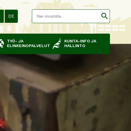
Hakusana(
search
N
DE
TYÖ- JA
KUNTA-INFO JA
ELINKEINOPALVELUT
HALLINTO