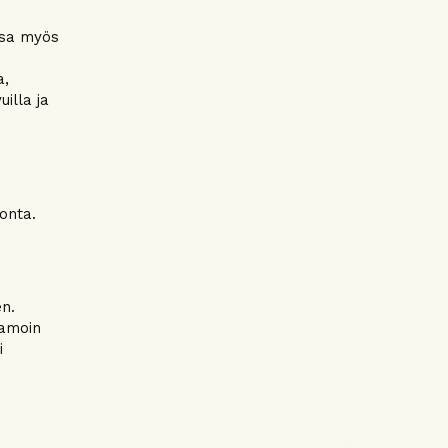
ssa myös
a,
illa ja
onta.
n.
samoin
i