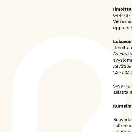
Ilmoitt
044 787 
Viereise
oppaase
Lukuvuo
Ilmoitta
Syysluku
syysloma
Kevätluk
1.3.-7.3.2
Syys- ja
asiasta s
Kurssim
Ruovede
kuitenka