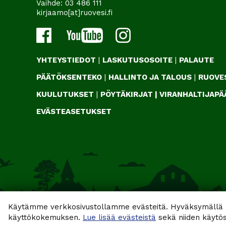
Vaihde:
03 486 111
kirjaamo[at]ruovesi.fi
YHTEYSTIEDOT
|
LASKUTUSOSOITE
|
PALAUTE
PÄÄTÖKSENTEKO
|
HALLINTO JA TALOUS
|
RUOVES
KUULUTUKSET
|
PÖYTÄKIRJAT
|
VIRANHALTIJAP
EVÄSTEASETUKSET
Käytämme verkkosivustollamme evästeitä. Hyväksymällä k
käyttökokemuksen.
Lue lisää evästeistä
sekä niiden käytös