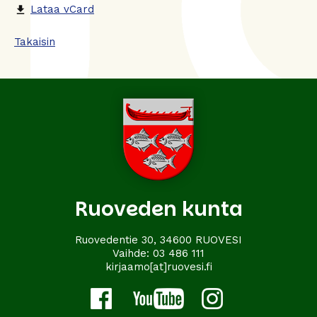
Lataa vCard
file_download
Takaisin
Ruoveden kunta
Ruovedentie 30, 34600 RUOVESI
Vaihde:
03 486 111
kirjaamo[at]ruovesi.fi