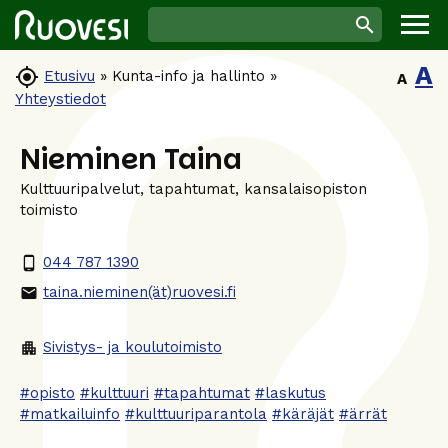
A

Etusivu
»
Kunta-info ja hallinto
»
A
Yhteystiedot
Nieminen Taina
Kulttuuripalvelut, tapahtumat, kansalaisopiston
toimisto
044 787 1390
phone_android
taina.nieminen(ät)ruovesi.fi
email
Sivistys- ja koulutoimisto
apartment
#opisto
#kulttuuri
#tapahtumat
#laskutus
#matkailuinfo
#kulttuuriparantola
#käräjät
#ärrät