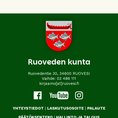
Ruoveden kunta
Ruovedentie 30, 34600 RUOVESI
Vaihde:
03 486 111
kirjaamo[at]ruovesi.fi
YHTEYSTIEDOT
|
LASKUTUSOSOITE
|
PALAUTE
PÄÄTÖKSENTEKO
|
HALLINTO JA TALOUS