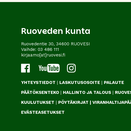
Ruoveden kunta
Ruovedentie 30, 34600 RUOVESI
Vaihde:
03 486 111
kirjaamo[at]ruovesi.fi
YHTEYSTIEDOT
|
LASKUTUSOSOITE
|
PALAUTE
PÄÄTÖKSENTEKO
|
HALLINTO JA TALOUS
|
RUOVES
KUULUTUKSET
|
PÖYTÄKIRJAT
|
VIRANHALTIJAP
EVÄSTEASETUKSET