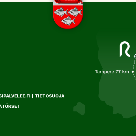
IPALVELEE.FI
|
TIETOSUOJA
ÄÄTÖKSET