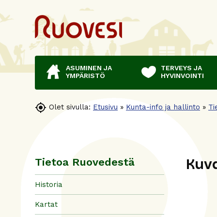
ASUMINEN JA
TERVEYS JA
YMPÄRISTÖ
HYVINVOINTI

Olet sivulla:
Etusivu
»
Kunta-info ja hallinto
»
Ti
Kuva
Tietoa Ruovedestä
Historia
Kartat