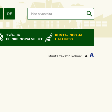
Hakusana(
search
N
DE
TYÖ- JA
KUNTA-INFO JA
ELINKEINOPALVELUT
HALLINTO
A
A
Muuta tekstin kokoa: