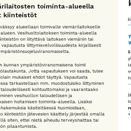
rilaitosten toiminta-alueella
 kiinteistöt
väksyy alueellaan toimivalle viemärilaitokselle
-alueen. Vesihuoltolaitoksen toiminta-alueella
inteistön on liityttävä laitoksen viemäriin tai
vapautusta liittymisvelvollisuudesta kirjallisesti
mpäristönsuojeluviranomaiselta.
 kunnan ympäristöviranomaisena toimii
ölautakunta. Jotta vapautuksen voi saada, tulee
tolain mukaiset ehdot täyttyä. Vapautusta
essa tarkastellaan mm. muodostuisiko liittyminen
le taloudellisesti kohtuuttomaksi ja vaarantaako
minen vesihuollon taloudellisen ja
aisen hoitamisen toiminta-alueella. Lisäksi
hakemuksia käsiteltäessä huomioidaan,
o kiinteistön jätevesien käsittely järjestää omalla
öllä siten, ettei niistä aiheudu terveyshaittaa tai
ön pilaantumista.