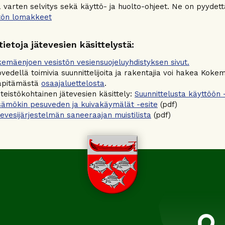
ia varten selvitys sekä käyttö- ja huolto-ohjeet. Ne on pyydet
tön lomakkeet
 tietoja jätevesien käsittelystä:
emäenjoen vesistön vesiensuojeluyhdistyksen sivut.
vedellä toimivia suunnittelijoita ja rakentajia voi hakea Kok
läpitämästä
osaajaluettelosta
.
nteistökohtainen jätevesien käsittely:
Suunnittelusta käyttöön 
ämökin pesuveden ja kuivakäymälät -esite
(pdf)
evesijärjestelmän saneeraajan muistilista
(pdf)