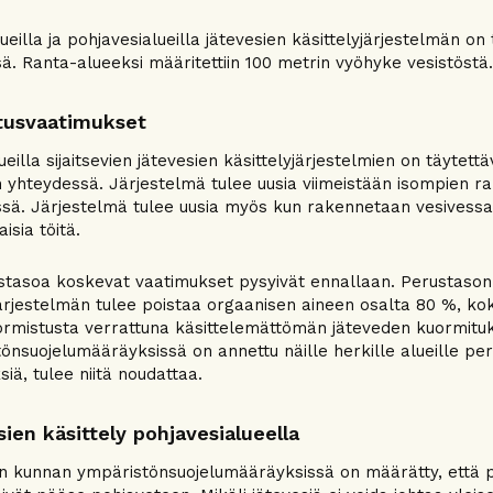
ueilla ja pohjavesialueilla jätevesien käsittelyjärjestelmän o
. Ranta-alueeksi määritettiin 100 metrin vyöhyke vesistöstä.
tusvaatimukset
lueilla sijaitsevien jätevesien käsittelyjärjestelmien on täyt
 yhteydessä. Järjestelmä tulee uusia viimeistään isompien r
sä. Järjestelmä tulee uusia myös kun rakennetaan vesivessa ta
isia töitä.
stasoa koskevat vaatimukset pysyivät ennallaan. Perustason
järjestelmän tulee poistaa orgaanisen aineen osalta 80 %, ko
rmistusta verrattuna käsittelemättömän jäteveden kuormituk
önsuojelumääräyksissä on annettu näille herkille alueille p
iä, tulee niitä noudattaa.
ien käsittely pohjavesialueella
 kunnan ympäristönsuojelumääräyksissä on määrätty, että poh