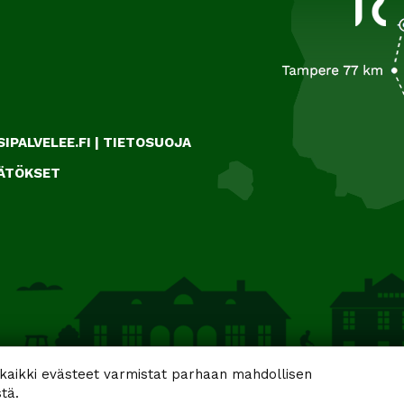
IPALVELEE.FI
|
TIETOSUOJA
ÄÄTÖKSET
aikki evästeet varmistat parhaan mahdollisen
tä.