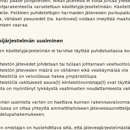
eivät pääse pohjaveteen. Mikäli jätevesiä ei voida johtaa ylei
 pohjarakenteella varustettuun käsittelyjärjesetelmään. Käsitel
elle. Pelkkien puhdistettujen harmaiden jätevesien purkupaika
a. Vähäiset pesuvedet (ns. kantovesi) voidaan imeyttää maahan
misen vaaraa.
sijärjestelmän uusiminen
en käsittelyjärjestelmän ei tarvitse täyttää puhdistustasoa ko
nteistön jätevedet johdetaan tai tullaan johtamaan vesihuolt
nteistön jätevesien määrä on vähäinen eikä vesikäymälää ole
nteistöllä on velvollisuus hakea ympäristölupa
nteistöllä vakituisesti asuva(t) kiinteistönomistaja(t) ovat täy
ta on myöntänyt lykkäystä vaatimusten noudattamisesta va
lmän uusimista varten on haettava kunnan rakennusvalvonna
elussa on ottaa yhteyttä ammattitaitoiseen jätevesisuunnittelij
idelupahakemukseen.
tön omistajan on huolehdittava siitä, että jätevesijärjestelm