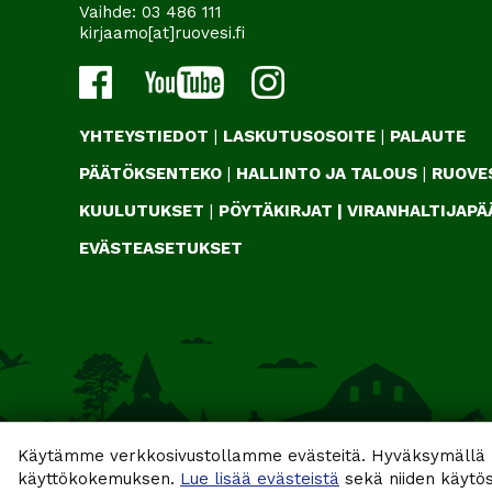
Vaihde:
03 486 111
kirjaamo[at]ruovesi.fi
YHTEYSTIEDOT
|
LASKUTUSOSOITE
|
PALAUTE
PÄÄTÖKSENTEKO
|
HALLINTO JA TALOUS
|
RUOVES
KUULUTUKSET
|
PÖYTÄKIRJAT
|
VIRANHALTIJAP
EVÄSTEASETUKSET
Käytämme verkkosivustollamme evästeitä. Hyväksymällä k
käyttökokemuksen.
Lue lisää evästeistä
sekä niiden käytös