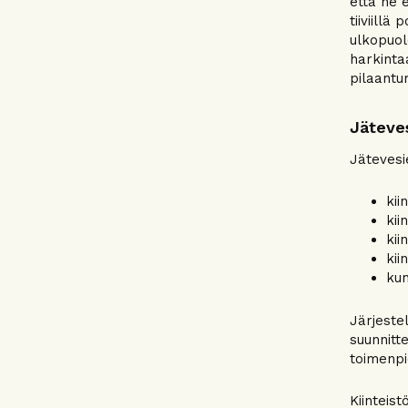
että ne 
tiiviillä
ulkopuol
harkinta
pilaantu
Jäteve
Jätevesi
kii
kii
kii
kii
kun
Järjeste
suunnitt
toimenp
Kiinteis