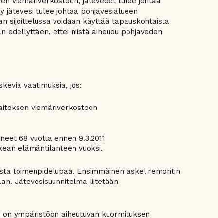
seen viemäriverkostoon, jätevedet tulee johtaa
ty jätevesi tulee johtaa pohjavesialueen
n sijoittelussa voidaan käyttää tapauskohtaista
 edellyttäen, ettei niistä aiheudu pohjaveden
skevia vaatimuksia, jos:
olaitoksen viemäriverkostoon
ttäneet 68 vuotta ennen 9.3.2011
ikean elämäntilanteen vuoksi.
sta toimenpidelupaa. Ensimmäinen askel remontin
aan. Jätevesisuunnitelma liitetään
ästä on ympäristöön aiheutuvan kuormituksen