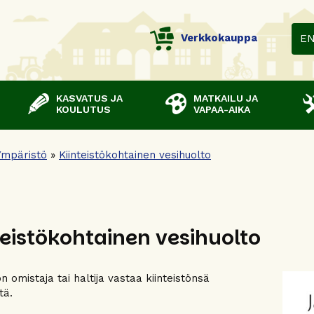
Verkkokauppa
E
KASVATUS JA
MATKAILU JA
KOULUTUS
VAPAA-AIKA
Ympäristö
»
Kiinteistökohtainen vesihuolto
teistökohtainen vesihuolto
ön omistaja tai haltija vastaa kiinteistönsä
tä.