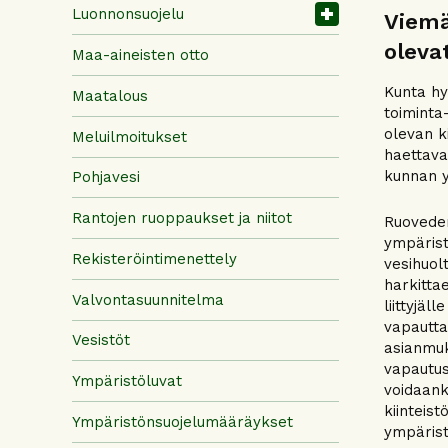
Luonnonsuojelu
Viemä
olevat
Maa-aineisten otto
Kunta hy
Maatalous
toiminta
olevan ki
Meluilmoitukset
haettava 
kunnan y
Pohjavesi
Rantojen ruoppaukset ja niitot
Ruoveden
ympärist
Rekisteröintimenettely
vesihuol
harkitta
Valvontasuunnitelma
liittyjäl
vapautta
Vesistöt
asianmuk
vapautus
Ympäristöluvat
voidaank
kiinteist
Ympäristönsuojelumääräykset
ympärist