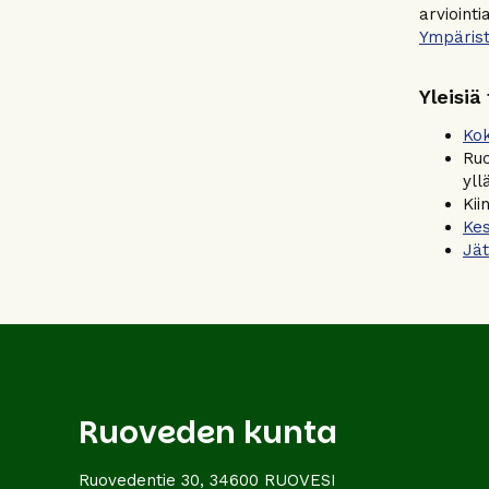
arvioint
Ympäris
Yleisiä
Kok
Ruo
yl
Kii
Kes
Jät
Ruoveden kunta
Ruovedentie 30, 34600 RUOVESI