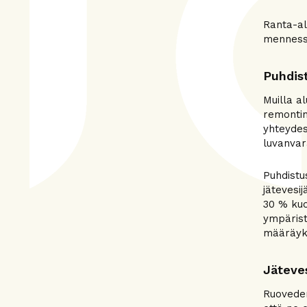
Ranta-al
mennessä
Puhdis
Muilla a
remontin
yhteydes
luvanvara
Puhdistu
jätevesi
30 % kuo
ympärist
määräyks
Jäteves
Ruoveden