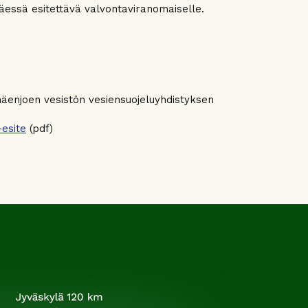
täessä esitettävä valvontaviranomaiselle.
emäenjoen vesistön vesiensuojeluyhdistyksen
-esite
(pdf)