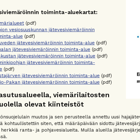
siviemäröinnin toiminta-aluekartat:
märialueet
(pdf)
ion vesiosuuskunnan jätevesiviemäröinnin
minta-alue
(pdf)
uveden jätevesiviemäröinnin toiminta-alue
(pdf)
alan jätevesiviemäröinnin toiminta-alue
(pdf)
kustan jätevesiviemäröinnin toiminta-alue
(pdf)
inkipohjan jätevesiviemäröinnin toiminta-
e
(pdf)
tajärven jätevesiviemäröinnin toiminta-alue
(pdf)
io-Pakan jätevesiviemäröinnin toiminta-alue
(pdf)
asutusalueella, viemärilaitosten
uolella olevat kiinteistöt
önsuojelulain muutos ja sen perusteella annettu uusi hajajätev
ä kohtuullistettiin siten, että määräpäivään sidottu jätevesij
n herkkiä ranta- ja pohjavesialueita. Muilla alueilla jäteves
sä.