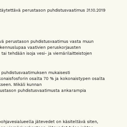
n täytettävä perustason puhdistusvaatimus 31.10.2019
ettävä perustason puhdistusvaatimus vasta muun
akennuslupaa vaativien peruskorjausten
i tehdään isoja vesi- ja viemärilaitteistojen
 puhdistusvaatimuksen mukaisesti
konaisfosforin osalta 70 % ja kokonaistypen osalta
seen. Mikäli kunnan
erustason puhdistusvaatimusta ankarampia
javesialueella jätevedet on käsiteltävä siten,