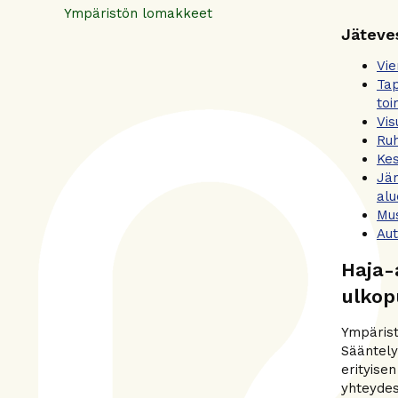
Ympäristön lomakkeet
Jäteve
Vie
Tap
toi
Vis
Ruh
Kes
Jäm
alu
Mus
Aut
Haja-
ulkop
Ympärist
Sääntely
erityise
yhteydes