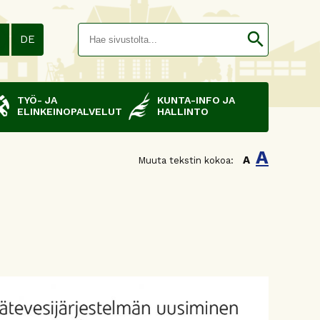
Hakusana(
search
N
DE
TYÖ- JA
KUNTA-INFO JA
ELINKEINOPALVELUT
HALLINTO
A
A
Muuta tekstin kokoa: