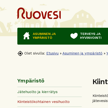
ASUMINEN JA
TERVEYS JA
YMPÄRISTÖ
HYVINVOINTI

Olet sivulla:
Etusivu
»
Asuminen ja ympäristö
»
Kiin
Ympäristö
Jätehuolto ja kierrätys
Kiinteist
jätevesis
Kiinteistökohtainen vesihuolto