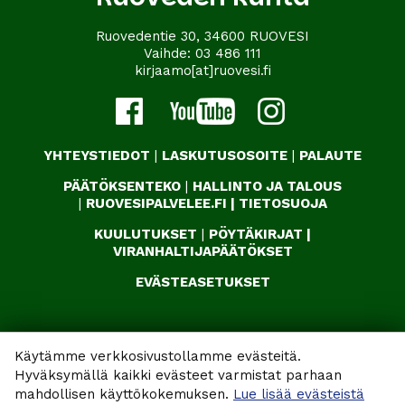
Ruovedentie 30, 34600 RUOVESI
Vaihde:
03 486 111
kirjaamo[at]ruovesi.fi
YHTEYSTIEDOT
|
LASKUTUSOSOITE
|
PALAUTE
PÄÄTÖKSENTEKO
|
HALLINTO JA TALOUS
|
RUOVESIPALVELEE.FI
|
TIETOSUOJA
KUULUTUKSET
|
PÖYTÄKIRJAT
|
VIRANHALTIJAPÄÄTÖKSET
EVÄSTEASETUKSET
Käytämme verkkosivustollamme evästeitä.
Hyväksymällä kaikki evästeet varmistat parhaan
mahdollisen käyttökokemuksen.
Lue lisää evästeistä