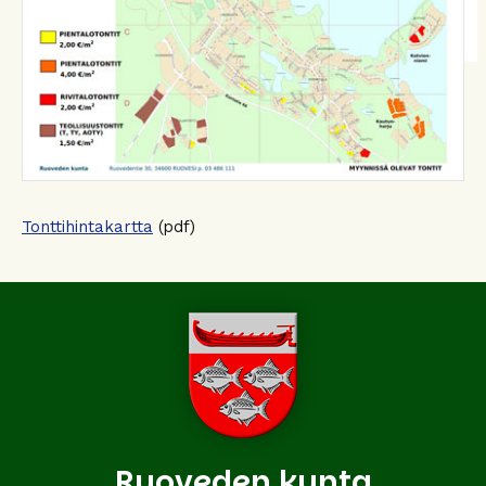
Tonttihintakartta
(pdf)
Ruoveden kunta