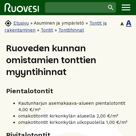
A

Etusivu
»
Asuminen ja ympäristö
»
Tontit ja
A
rakentaminen
»
Tontit
»
Tonttihinnat
Ruoveden kunnan
omistamien tonttien
myyntihinnat
Pientalotontit
Kautunharjun asemakaava-alueen pientalotontit
4,00 €/m²
omakotitontit kirkonkylän alueella 2,00 €/m²
omakotitontit kirkonkylän ulkopuolella 1,00 €/m²
Rivitalotontit