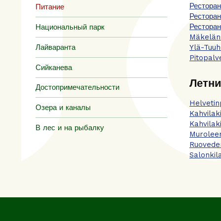
Рестора
Питание
Рестора
Ресторан
Национальный парк
Mäkelän
Лайваранта
Ylä-Tuuh
Pitopalv
Сийканева
Летни
Достопримечательности
Helvetin
Озера и каналы
Kahvilaki
Kahvilak
В лес и на рыбалку
Murolee
Ruoveden
Salonkil