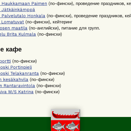
н Haukkamaan Paimen
(по-фински), проведение праздников, ке
н Jätkäinkämppä
 Palvelutalo Honkala
(по-фински), проведение праздников, ке
 Lomatuvat
(по-фински), кейтеринг
osen maatila
(по-английски), питание для групп.
elu Brita Kulmala
(по-фински)
е кафе
portti
(по-фински)
oski Portinpieli
ioski Telakanranta
(по-фински)
n kesäkahvila
(по-фински)
 Rantaravintola
(по-фински)
aiva M/S Katrina
(по-фински)