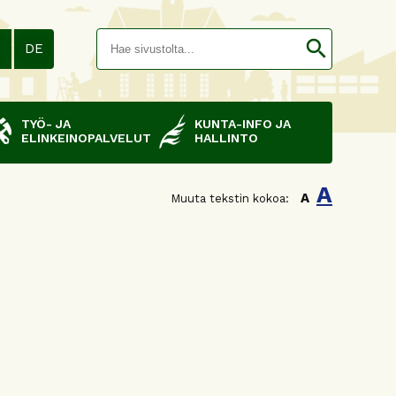
Hakusana(
search
N
DE
TYÖ- JA
KUNTA-INFO JA
ELINKEINOPALVELUT
HALLINTO
A
A
Muuta tekstin kokoa: