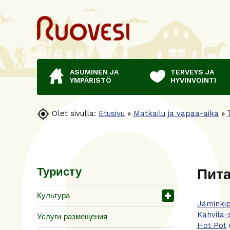
ASUMINEN JA
TERVEYS JA
YMPÄRISTÖ
HYVINVOINTI

Olet sivulla:
Etusivu
»
Matkailu ja vapaa-aika
»
Пит
Туристу
Культура
Jäminkip
Kahvila-
Услуги размещения
Hot Pot