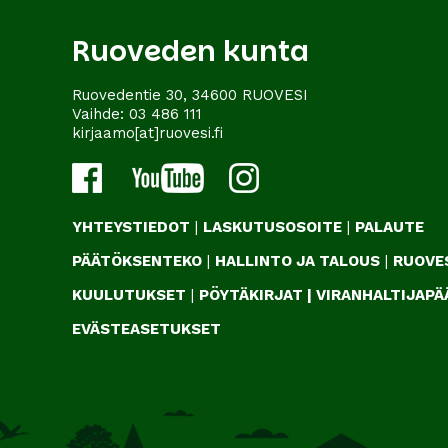
Ruoveden kunta
Ruovedentie 30, 34600 RUOVESI
Vaihde:
03 486 111
kirjaamo[at]ruovesi.fi
YHTEYSTIEDOT
|
LASKUTUSOSOITE
|
PALAUTE
PÄÄTÖKSENTEKO
|
HALLINTO JA TALOUS
|
RUOVES
KUULUTUKSET
|
PÖYTÄKIRJAT
|
VIRANHALTIJAP
EVÄSTEASETUKSET