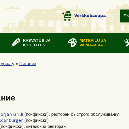
Verkkokauppa
E
KASVATUS JA
MATKAILU JA
KOULUTUS
VAPAA-AIKA
Туристу
»
Питание
ание
ohjan Grilli
(по-фински), ресторан быстрого обслуживания
scanburger
(по-фински)
(по-фински), китайский ресторан