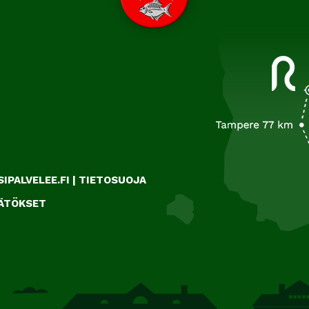
IPALVELEE.FI
|
TIETOSUOJA
ÄÄTÖKSET