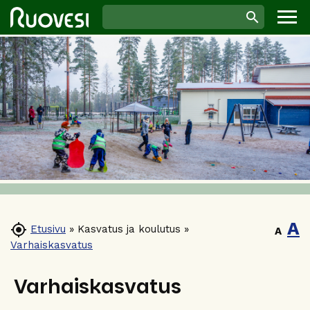
A

Etusivu
»
Kasvatus ja koulutus
»
A
Varhaiskasvatus
Varhaiskasvatus