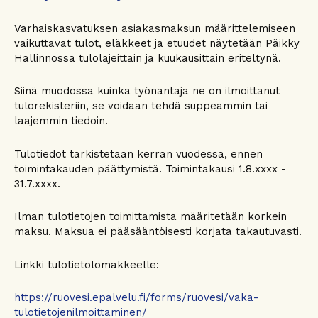
Varhaiskasvatuksen asiakasmaksun määrittelemiseen
vaikuttavat tulot, eläkkeet ja etuudet näytetään Päikky
Hallinnossa tulolajeittain ja kuukausittain eriteltynä.
Siinä muodossa kuinka työnantaja ne on ilmoittanut
tulorekisteriin, se voidaan tehdä suppeammin tai
laajemmin tiedoin.
Tulotiedot tarkistetaan kerran vuodessa, ennen
toimintakauden päättymistä. Toimintakausi 1.8.xxxx -
31.7.xxxx.
Ilman tulotietojen toimittamista määritetään korkein
maksu. Maksua ei pääsääntöisesti korjata takautuvasti.
Linkki tulotietolomakkeelle:
https://ruovesi.epalvelu.fi/forms/ruovesi/vaka-
tulotietojenilmoittaminen/