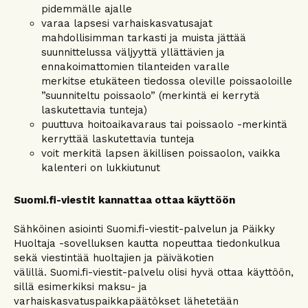
pidemmälle ajalle
varaa lapsesi varhaiskasvatusajat
mahdollisimman tarkasti ja muista jättää
suunnittelussa väljyyttä yllättävien ja
ennakoimattomien tilanteiden varalle
merkitse etukäteen tiedossa oleville poissaoloille
”suunniteltu poissaolo” (merkintä ei kerrytä
laskutettavia tunteja)
puuttuva hoitoaikavaraus tai poissaolo -merkintä
kerryttää laskutettavia tunteja
voit merkitä lapsen äkillisen poissaolon, vaikka
kalenteri on lukkiutunut
Suomi.fi-viestit kannattaa ottaa käyttöön
Sähköinen asiointi Suomi.fi-viestit-palvelun ja Päikky
Huoltaja -sovelluksen kautta nopeuttaa tiedonkulkua
sekä viestintää huoltajien ja päiväkotien
välillä. Suomi.fi-viestit-palvelu olisi hyvä ottaa käyttöön,
sillä esimerkiksi maksu- ja
varhaiskasvatuspaikkapäätökset lähetetään