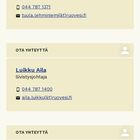
044 787 1371
phone_android
tuula.lehminiemi(ät)ruovesi.fi
email
person
OTA YHTEYTTÄ
Luikku Aila
Sivistysjohtaja
044 787 1400
phone_android
aila.luikku(ät)ruovesi.fi
email
person
OTA YHTEYTTÄ