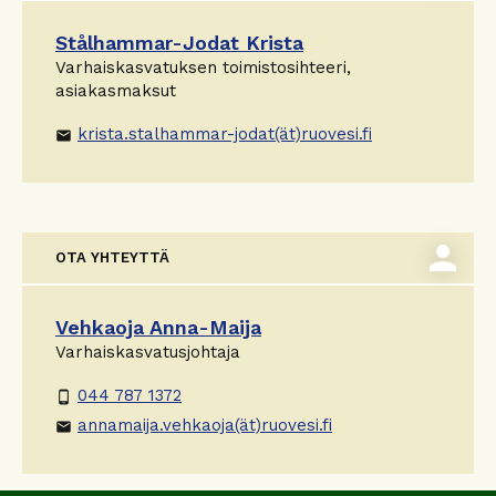
Stålhammar-Jodat Krista
Varhaiskasvatuksen toimistosihteeri,
asiakasmaksut
krista.stalhammar-jodat(ät)ruovesi.fi
email
person
OTA YHTEYTTÄ
Vehkaoja Anna-Maija
Varhaiskasvatusjohtaja
044 787 1372
phone_android
annamaija.vehkaoja(ät)ruovesi.fi
email