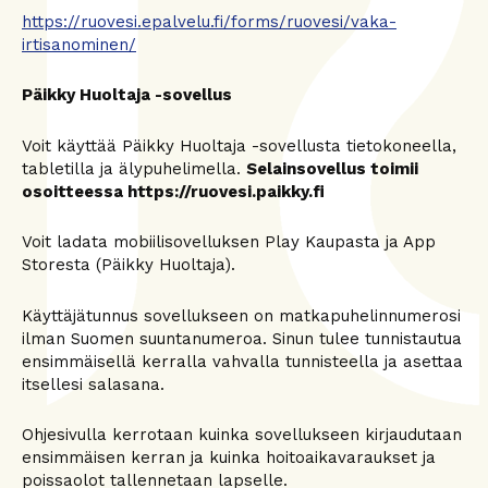
https://ruovesi.epalvelu.fi/forms/ruovesi/vaka-
irtisanominen/
Päikky Huoltaja -sovellus
Voit käyttää Päikky Huoltaja -sovellusta tietokoneella,
tabletilla ja älypuhelimella.
Selainsovellus toimii
osoitteessa https://ruovesi.paikky.fi
Voit ladata mobiilisovelluksen Play Kaupasta ja App
Storesta (Päikky Huoltaja).
Käyttäjätunnus sovellukseen on matkapuhelinnumerosi
ilman Suomen suuntanumeroa. Sinun tulee tunnistautua
ensimmäisellä kerralla vahvalla tunnisteella ja asettaa
itsellesi salasana.
Ohjesivulla kerrotaan kuinka sovellukseen kirjaudutaan
ensimmäisen kerran ja kuinka hoitoaikavaraukset ja
poissaolot tallennetaan lapselle.