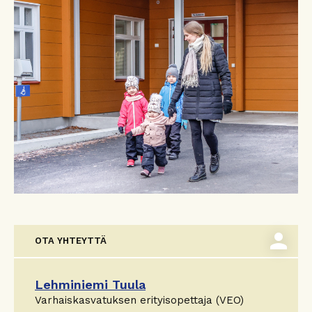
person
OTA YHTEYTTÄ
Lehminiemi Tuula
Varhaiskasvatuksen erityisopettaja (VEO)