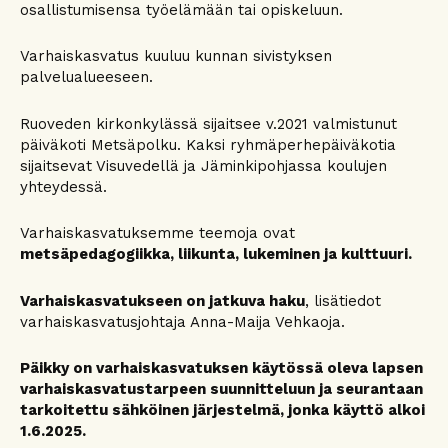
osallistumisensa työelämään tai opiskeluun.
Varhaiskasvatus kuuluu kunnan sivistyksen
palvelualueeseen.
Ruoveden kirkonkylässä sijaitsee v.2021 valmistunut
päiväkoti Metsäpolku. Kaksi ryhmäperhepäiväkotia
sijaitsevat Visuvedellä ja Jäminkipohjassa koulujen
yhteydessä.
Varhaiskasvatuksemme teemoja ovat
metsäpedagogiikka, liikunta, lukeminen ja kulttuuri.
Varhaiskasvatukseen on jatkuva haku
, lisätiedot
varhaiskasvatusjohtaja Anna-Maija Vehkaoja.
Päikky on varhaiskasvatuksen käytössä oleva lapsen
varhaiskasvatustarpeen suunnitteluun ja seurantaan
tarkoitettu sähköinen järjestelmä, jonka käyttö alkoi
1.6.2025.