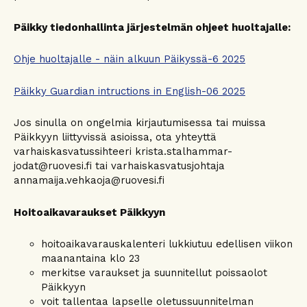
Päikky tiedonhallinta järjestelmän ohjeet huoltajalle:
Ohje huoltajalle - näin alkuun Päikyssä-6 2025
Päikky Guardian intructions in English-06 2025
Jos sinulla on ongelmia kirjautumisessa tai muissa
Päikkyyn liittyvissä asioissa, ota yhteyttä
varhaiskasvatussihteeri krista.stalhammar-
jodat@ruovesi.fi tai varhaiskasvatusjohtaja
annamaija.vehkaoja@ruovesi.fi
Hoitoaikavaraukset Päikkyyn
hoitoaikavarauskalenteri lukkiutuu edellisen viikon
maanantaina klo 23
merkitse varaukset ja suunnitellut poissaolot
Päikkyyn
voit tallentaa lapselle oletussuunnitelman