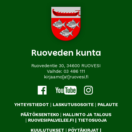
Ruoveden kunta
Ruovedentie 30, 34600 RUOVESI
Vaihde:
03 486 111
kirjaamo[at]ruovesi.fi
YHTEYSTIEDOT
|
LASKUTUSOSOITE
|
PALAUTE
PÄÄTÖKSENTEKO
|
HALLINTO JA TALOUS
|
RUOVESIPALVELEE.FI
|
TIETOSUOJA
KUULUTUKSET
|
PÖYTÄKIRJAT
|