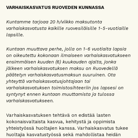
VARHAISKASVATUS RUOVEDEN KUNNASSA
Kuntamme tarjoaa 20 h/viikko maksutonta
varhaiskasvatusta kaikille ruovesiläisille 1-5-vuotiaille
lapsille.
Kuntaan muuttava perhe, jolla on 1-6 vuotiaita lapsia
on oikeutettu kokonaan ilmaiseen varhaiskasvatukseen
ensimmäisen kuuden (6) kuukauden ajalta, jonka
jälkeen varhaiskasvatuksen maksu on Ruovedellä
päätetyn varhaiskasvatusmaksun suuruinen. Ota
yhteyttä varhaiskasvatusjohtajaan tai
varhaiskasvatuksen toimistosihteeriin jos lapsesi on
syntynyt ennen kuntaan muuttamista ja tulossa
varhaiskasvatukseen.
Varhaiskasvatuksen tehtävä on edistää lasten
kokonaisvaltaista kasvua, kehitystä ja oppimista
yhteistyössä huoltajien kanssa. Varhaiskasvatus tukee
huoltajia kasvatustyössä sekä mahdollistaa heidän