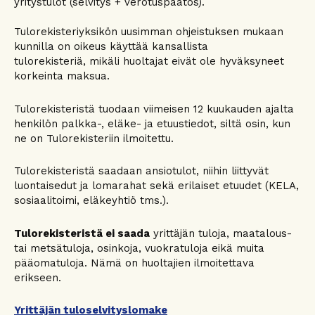
yritystulot (selvitys + verotuspäätös).
Tulorekisteriyksikön uusimman ohjeistuksen mukaan
kunnilla on oikeus käyttää kansallista
tulorekisteriä, mikäli huoltajat eivät ole hyväksyneet
korkeinta maksua.
Tulorekisteristä tuodaan viimeisen 12 kuukauden ajalta
henkilön palkka-, eläke- ja etuustiedot, siltä osin, kun
ne on Tulorekisteriin ilmoitettu.
Tulorekisteristä saadaan ansiotulot, niihin liittyvät
luontaisedut ja lomarahat sekä erilaiset etuudet (KELA,
sosiaalitoimi, eläkeyhtiö tms.).
Tulorekisteristä ei saada
yrittäjän tuloja, maatalous-
tai metsätuloja, osinkoja, vuokratuloja eikä muita
pääomatuloja. Nämä on huoltajien ilmoitettava
erikseen.
Yrittäjän tuloselvityslomake