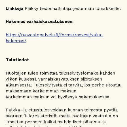
Linkkejä
Päikky tiedonhallintajärjestelmän lomakkeille:
Hakemus varhaiskasvatukseen:
https://ruovesi.epalvelu.fi/forms/ruovesi/vaka-
hakemus/
Tulotiedot
Huoltajien tulee toimittaa tuloselvityslomake kahden
viikon kuluessa varhaiskasvatuksen sijoituksen
alkamisesta. Tuloselvitystä ei tarvita, jos perhe sitoutuu
maksamaan korkeimman maksun.
Korkeimman maksun voi hyväksyä hakemuksessa.
Palkka- ja etuustulot voidaan kunnan toimesta pyytää
suoraan Tulorekisteristä, mutta huoltajan vastuulla on
ilmoittaa perheen kaikki mahdolliset pääoma- ja