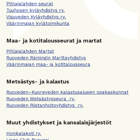
Pihlajalahden seurat
Tuuhosen kyläyhdistys ry.
Visuveden Kyläyhdistys ry.
Väärinmajan kylätoimikunta
Maa- ja kotitalousseurat ja martat
Pihlajalahden Martat
Ruoveden Rämingin Marttayhdistys
Väärinmajan maa- ja kotitalousseura
Metsästys- ja kalastus
Ruoveden–Kuoreveden kalastusalueen osakaskunnat
Ruoveden Metsästysseura ry.
Ruoveden Riistanhoitoyhdistys ry.
Muut yhdistykset ja kansalaisjärjestöt
Honkalakoti ry.
Lions Club Ruovesi