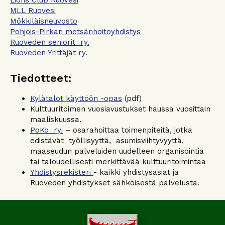
MLL Ruovesi
Mökkiläisneuvosto
Pohjois-Pirkan metsänhoitoyhdistys
Ruoveden seniorit ry.
Ruoveden Yrittäjät ry.
Tiedotteet:
Kylätalot käyttöön -opas
(pdf)
Kulttuuritoimen vuosiavustukset haussa vuosittain
maaliskuussa.
PoKo ry.
– osarahoittaa toimenpiteitä, jotka
edistävät työllisyyttä, asumisviihtyvyyttä,
maaseudun palveluiden uudelleen organisointia
tai taloudellisesti merkittävää kulttuuritoimintaa
Yhdistysrekisteri
- kaikki yhdistysasiat ja
Ruoveden yhdistykset sähköisestä palvelusta.