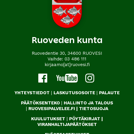
Ruoveden kunta
Ruovedentie 30, 34600 RUOVESI
Vaihde:
03 486 111
kirjaamo[at]ruovesi.fi
YHTEYSTIEDOT
|
LASKUTUSOSOITE
|
PALAUTE
PÄÄTÖKSENTEKO
|
HALLINTO JA TALOUS
|
RUOVESIPALVELEE.FI
|
TIETOSUOJA
KUULUTUKSET
|
PÖYTÄKIRJAT
|
VIRANHALTIJAPÄÄTÖKSET