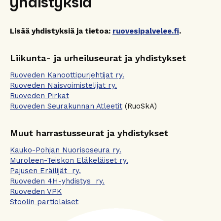
yhdistyksiä
Lisää yhdistyksiä ja tietoa:
ruovesipalvelee.fi
.
Liikunta- ja urheiluseurat ja yhdistykset
Ruoveden Kanoottipurjehtijat ry.
Ruoveden Naisvoimistelijat ry.
Ruoveden Pirkat
Ruoveden Seurakunnan Atleetit
(RuoSkA)
Muut harrastusseurat ja yhdistykset
Kauko-Pohjan Nuorisoseura ry.
Muroleen-Teiskon Eläkeläiset ry.
Pajusen Eräilijät ry.
Ruoveden 4H-yhdistys ry.
Ruoveden VPK
Stoolin partiolaiset