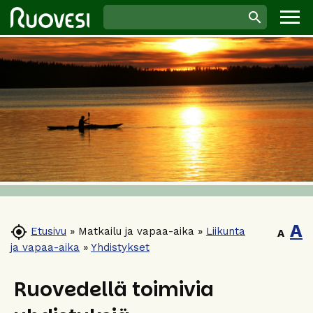
A

Etusivu
»
Matkailu ja vapaa-aika
»
Liikunta
A
ja vapaa-aika
»
Yhdistykset
Ruovedellä toimivia