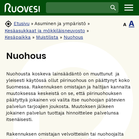
A

Etusivu
»
Asuminen ja ympäristö
»
A
Kesäasukkaat ja mökkiläisneuvosto
»
Kesäpaikka
»
Muistilista
»
Nuohous
Nuohous
Nuohousta koskeva lainsäädäntö on muuttunut ja
yleisesti käytössä ollut piirinuohous on päättynyt koko
Suomessa. Rakennuksen omistajan ja haltijan kannalta
muutoksessa keskeistä on se, että piirinuohouksen
päätyttyä jokainen voi valita itse nuohoojan pätevien
palvelun tarjoajien joukosta. Muutoksen jälkeen
jokainen palvelun tuottaja hinnoittelee palvelunsa
itsenäisesti.
Rakennuksen omistajan velvoitteisiin tai nuohoojalta