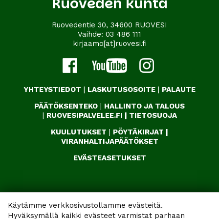
Ruoveden kunta
Ruovedentie 30, 34600 RUOVESI
Vaihde:
03 486 111
kirjaamo[at]ruovesi.fi
YHTEYSTIEDOT
|
LASKUTUSOSOITE
|
PALAUTE
PÄÄTÖKSENTEKO
|
HALLINTO JA TALOUS
|
RUOVESIPALVELEE.FI
|
TIETOSUOJA
KUULUTUKSET
|
PÖYTÄKIRJAT
|
VIRANHALTIJAPÄÄTÖKSET
EVÄSTEASETUKSET
Käytämme verkkosivustollamme evästeitä.
Hyväksymällä kaikki evästeet varmistat parhaan