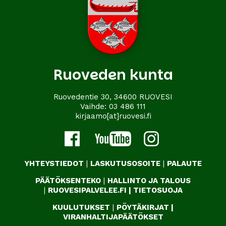
Ruoveden kunta
Ruovedentie 30, 34600 RUOVESI
Vaihde:
03 486 111
kirjaamo[at]ruovesi.fi
YHTEYSTIEDOT
|
LASKUTUSOSOITE
|
PALAUTE
PÄÄTÖKSENTEKO
|
HALLINTO JA TALOUS
|
RUOVESIPALVELEE.FI
|
TIETOSUOJA
KUULUTUKSET
|
PÖYTÄKIRJAT
|
VIRANHALTIJAPÄÄTÖKSET