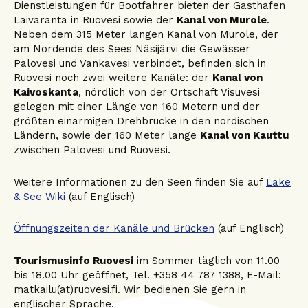
Dienstleistungen für Bootfahrer bieten der Gasthafen
Laivaranta in Ruovesi sowie der
Kanal von Murole
.
Neben dem 315 Meter langen Kanal von Murole, der
am Nordende des Sees Näsijärvi die Gewässer
Palovesi und Vankavesi verbindet, befinden sich in
Ruovesi noch zwei weitere Kanäle: der
Kanal von
Kaivoskanta
, nördlich von der Ortschaft Visuvesi
gelegen mit einer Länge von 160 Metern und der
größten einarmigen Drehbrücke in den nordischen
Ländern, sowie der 160 Meter lange
Kanal von Kauttu
zwischen Palovesi und Ruovesi.
Weitere Informationen zu den Seen finden Sie auf
Lake
& See Wiki
(auf Englisch)
Öffnungszeiten der Kanäle und Brücken
(auf Englisch)
Tourismusinfo Ruovesi
im Sommer täglich von 11.00
bis 18.00 Uhr geöffnet, Tel. +358 44 787 1388, E-Mail:
matkailu(at)ruovesi.fi. Wir bedienen Sie gern in
englischer Sprache.