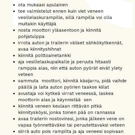
ota mukaasi apulainen
tee valmistelut ennen kuin viet veneen
vesillelaskurampille, sillä rampilla voi olla
muitakin käyttäjiä
nosta moottori yläasentoon ja kiinnitä
pohjatulppa
irrota auton ja trailerin väliset sähkökytkennät,
avaa kiinnityshihnat
kiinnitä polttoainetankki
aja vesillelaskupaikalle ja peruuta hitaasti
ramppia alas, niin että auton pyörät eivät ylety
veteen
sammuta moottori, kiinnitä käsijarru, pidä vaihde
päällä ja laita auton pyörien taakse kiilat
avustaja voi kytkeä virrat veneessä, laskea
moottorin alas ja käynnistää sen
kiinnitä veneen keulaan riittävän pitkä
kiinnitysköysi, jonka toinen pää on rannassa
avaa trailerin nostovinssi, jonka jälkeen vene on
vapaa työnnettäväksi tai peruutettavaksi veteen
siirrä auto pois rampilta ja aja veneesi sopivaan