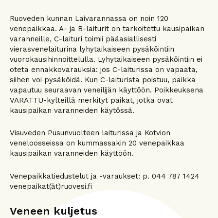
Ruoveden kunnan Laivarannassa on noin 120
venepaikkaa. A- ja B-laiturit on tarkoitettu kausipaikan
varanneille, C-laituri toimii pääasiallisesti
vierasvenelaiturina lyhytaikaiseen pysäköintiin
vuorokausihinnoittelulla. Lyhytaikaiseen pysäköintiin ei
oteta ennakkovarauksia: jos C-laiturissa on vapaata,
siihen voi pysäköidä. Kun C-laiturista poistuu, paikka
vapautuu seuraavan veneilijän käyttöön. Poikkeuksena
VARATTU-kylteillä merkityt paikat, jotka ovat
kausipaikan varanneiden käytössä.
Visuveden Pusunvuolteen laiturissa ja Kotvion
veneloosseissa on kummassakin 20 venepaikkaa
kausipaikan varanneiden käyttöön.
Venepaikkatiedustelut ja -varaukset: p. 044 787 1424
venepaikat(ät)ruovesi.fi
Veneen kuljetus