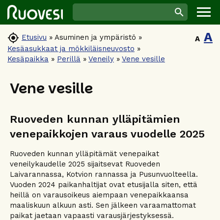
A

Etusivu
»
Asuminen ja ympäristö
»
A
Kesäasukkaat ja mökkiläisneuvosto
»
Kesäpaikka
»
Perillä
»
Veneily
»
Vene vesille
Vene vesille
Ruoveden kunnan ylläpitämien
venepaikkojen varaus vuodelle 2025
Ruoveden kunnan ylläpitämät venepaikat
veneilykaudelle 2025 sijaitsevat Ruoveden
Laivarannassa, Kotvion rannassa ja Pusunvuolteella.
Vuoden 2024 paikanhaltijat ovat etusijalla siten, että
heillä on varausoikeus aiempaan venepaikkaansa
maaliskuun alkuun asti. Sen jälkeen varaamattomat
paikat jaetaan vapaasti varausjärjestyksessä.