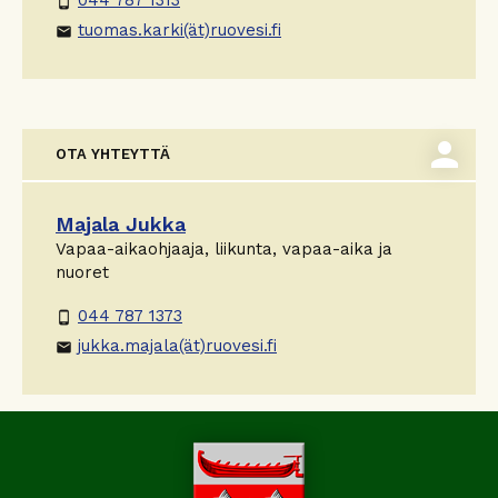
044 787 1313
phone_android
tuomas.karki(ät)ruovesi.fi
email
person
OTA YHTEYTTÄ
Majala Jukka
Vapaa-aikaohjaaja, liikunta, vapaa-aika ja
nuoret
044 787 1373
phone_android
jukka.majala(ät)ruovesi.fi
email