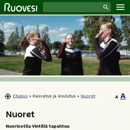
A

Etusivu
»
Kasvatus ja koulutus
»
Nuoret
A
Nuoret
Nuorisotila Vintillä tapahtuu