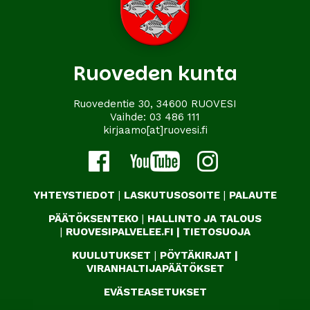
Ruoveden kunta
Ruovedentie 30, 34600 RUOVESI
Vaihde:
03 486 111
kirjaamo[at]ruovesi.fi
YHTEYSTIEDOT
|
LASKUTUSOSOITE
|
PALAUTE
PÄÄTÖKSENTEKO
|
HALLINTO JA TALOUS
|
RUOVESIPALVELEE.FI
|
TIETOSUOJA
KUULUTUKSET
|
PÖYTÄKIRJAT
|
VIRANHALTIJAPÄÄTÖKSET
EVÄSTEASETUKSET