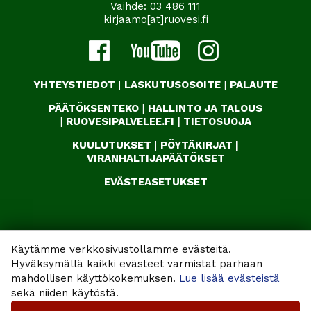
Vaihde:
03 486 111
kirjaamo[at]ruovesi.fi
YHTEYSTIEDOT
|
LASKUTUSOSOITE
|
PALAUTE
PÄÄTÖKSENTEKO
|
HALLINTO JA TALOUS
|
RUOVESIPALVELEE.FI
|
TIETOSUOJA
KUULUTUKSET
|
PÖYTÄKIRJAT
|
VIRANHALTIJAPÄÄTÖKSET
EVÄSTEASETUKSET
Käytämme verkkosivustollamme evästeitä.
Hyväksymällä kaikki evästeet varmistat parhaan
mahdollisen käyttökokemuksen.
Lue lisää evästeistä
sekä niiden käytöstä.