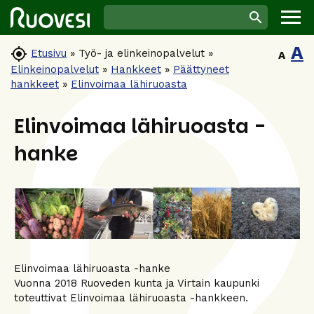
A

Etusivu
»
Työ- ja elinkeinopalvelut
»
A
Elinkeinopalvelut
»
Hankkeet
»
Päättyneet
hankkeet
»
Elinvoimaa lähiruoasta
Elinvoimaa lähiruoasta -
hanke
Elinvoimaa lähiruoasta -hanke
Vuonna 2018 Ruoveden kunta ja Virtain kaupunki
toteuttivat Elinvoimaa lähiruoasta -hankkeen.