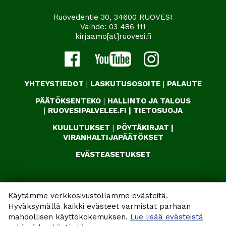
Ruovedentie 30, 34600 RUOVESI
Vaihde:
03 486 111
kirjaamo[at]ruovesi.fi
YHTEYSTIEDOT
|
LASKUTUSOSOITE
|
PALAUTE
PÄÄTÖKSENTEKO
|
HALLINTO JA TALOUS
|
RUOVESIPALVELEE.FI
|
TIETOSUOJA
KUULUTUKSET
|
PÖYTÄKIRJAT
|
VIRANHALTIJAPÄÄTÖKSET
EVÄSTEASETUKSET
Käytämme verkkosivustollamme evästeitä.
Hyväksymällä kaikki evästeet varmistat parhaan
mahdollisen käyttökokemuksen.
Lue lisää evästeistä