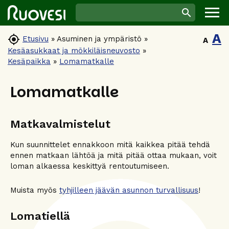
A

Etusivu
»
Asuminen ja ympäristö
»
A
Kesäasukkaat ja mökkiläisneuvosto
»
Kesäpaikka
»
Lomamatkalle
Lomamatkalle
Matkavalmistelut
Kun suunnittelet ennakkoon mitä kaikkea pitää tehdä
ennen matkaan lähtöä ja mitä pitää ottaa mukaan, voit
loman alkaessa keskittyä rentoutumiseen.
Muista myös
tyhjilleen jäävän asunnon turvallisuus
!
Lomatiellä