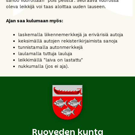
sanoo vuorollaan "pois pelistä". Seuraava vuorossa
oleva leikkijä voi taas aloittaa uuden lauseen.
Ajan saa kulumaan myös:
laskemalla liikennemerkkejä ja erivärisiä autoja
keksimällä autojen rekisterikirjaimista sanoja
tunnistamalla autonmerkkejä
laulamalla tuttuja lauluja
leikkimällä "laiva on lastattu"
nukkumalla (jos ei aja).
Ruoveden kunta