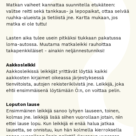
Matkan vaiheet kannattaa suunnitella etukäteen:
valitse reitti sekä tankkaus- ja lepopaikat, ottaa selvää
ruuhka-alueista ja tietöistä jne. Kartta mukaan, jos
matka ei ole tuttu!
Lasten aika tulee usein pitkäksi tiukkaan pakatussa
loma-autossa. Muutama matkaleikki rauhoittaa
takapenkkiläiset - ainakin neljännestunniksi!
Aakkosleikki
Aakkosleikissä leikkijät yrittävät löytää kaikki
aakkosten kirjaimet oikeassa järjestyksessä
tienviitoista, autojen rekisterikilvistä jne. Leikkijä, joka
ehtii ensimmäisenä löytämään Ö:n, on voittaa pelin.
Loputon lause
Ensimmäinen leikkijä sanoo lyhyen lauseen, toinen,
kolmas jne. leikkijä lisää siihen vuorollaan jotain, niin
ettei lause lopu. Kun leikkijä ei enää halua jatkaa
lausetta, se onnistuu, kun hän kolmella kierroksella