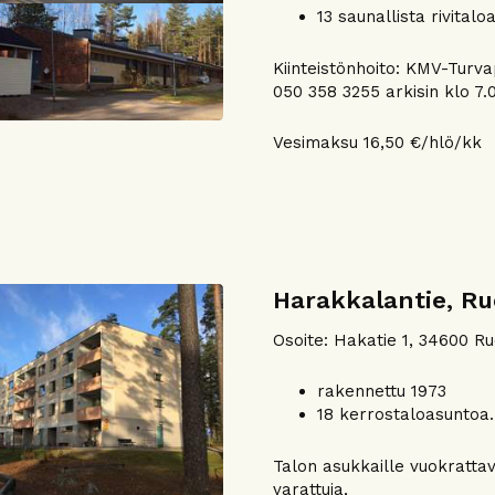
13 saunallista rivitalo
Kiinteistönhoito: KMV-Turv
050 358 3255 arkisin klo 7.0
Vesimaksu 16,50 €/hlö/kk
Harakkalantie, R
Osoite: Hakatie 1, 34600 Ru
rakennettu 1973
18 kerrostaloasuntoa.
Talon asukkaille vuokrattavi
varattuja,