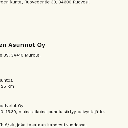
den kunta, Ruovedentie 30, 34600 Ruovesi.
den Asunnot Oy
e 39, 34410 Murole.
asuntoa
 25 km
apalvelut Oy
0–15.30, muina aikoina puhelu siirtyy päivystäjälle.
hlö/kk, joka tasataan kahdesti vuodessa.