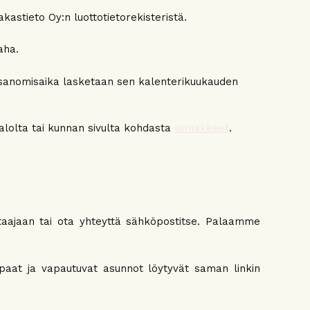
kastieto Oy:n luottotietorekisteristä.
aha.
tisanomisaika lasketaan sen kalenterikuukauden
alolta tai kunnan sivulta kohdasta
lomakkeet
.
taajaan tai ota yhteyttä sähköpostitse. Palaamme
apaat ja vapautuvat asunnot löytyvät saman linkin