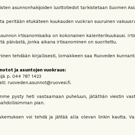
äisten asunnonhakijoiden luottotiedot tarkistetaan Suomen Asia
ta peritään etukäteen kuukauden vuokran suuruinen vakuusr
sunnon irtisanomisaika on kokonainen kalenterikuukausi. Ir
stä päivästä, jonka aikana irtisanominen on suoritettu.
minen tehdään kirjallisesti, lomakkeen saa Ruoveden kunnant
notot ja asuntojen vuokraus:
sijä p. 044 787 1423
ti: ruoveden.asunnot@ruovesi.fi.
mme pysty heti vastaamaan puheluun, jätäthän viestin vas
ahdollisimman pian.
kemuksen voi tehdä ja jättää alla olevan linkin kautta. V