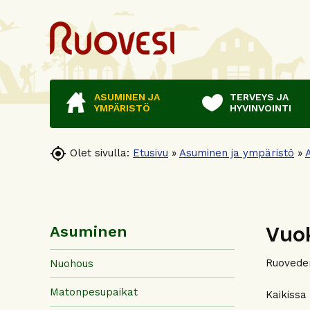
ASUMINEN JA
TERVEYS JA
YMPÄRISTÖ
HYVINVOINTI

Olet sivulla:
Etusivu
»
Asuminen ja ympäristö
»
Vuo
Asuminen
Ruoveden
Nuohous
Matonpesupaikat
Kaikissa