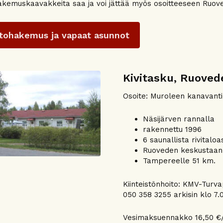
kemuskaavakkeita saa ja voi jättää myös osoitteeseen Ruove
tohakemus ja vapaat asunnot
Kivitasku, Ruove
Osoite: Muroleen kanavanti
Näsijärven rannalla
rakennettu 1996
6 saunallista rivitalo
Ruoveden keskustaan
Tampereelle 51 km.
Kiinteistönhoito: KMV-Turv
050 358 3255 arkisin klo 7.0
Vesimaksuennakko 16,50 €/