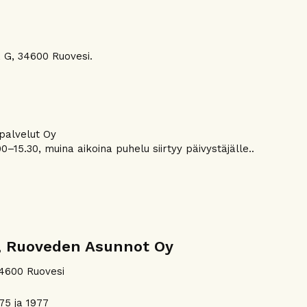
, G, 34600 Ruovesi.
apalvelut Oy
0–15.30, muina aikoina puhelu siirtyy päivystäjälle..
, Ruoveden Asunnot Oy
 34600 Ruovesi
75 ja 1977