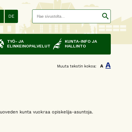
Hakusana(
search
N
DE
TYÖ- JA
KUNTA-INFO JA
ELINKEINOPALVELUT
HALLINTO
A
A
Muuta tekstin kokoa:
uoveden kunta vuokraa opiskelija-asuntoja.