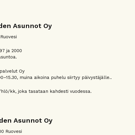
eden Asunnot Oy
 Ruovesi
97 ja 2000
asuntoa.
apalvelut Oy
0–15.30, muina aikoina puhelu siirtyy päivystäjälle..
hlö/kk, joka tasataan kahdesti vuodessa.
eden Asunnot Oy
00 Ruovesi