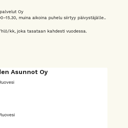
apalvelut Oy
0–15.30, muina aikoina puhelu siirtyy päivystäjälle..
hlö/kk, joka tasataan kahdesti vuodessa.
den Asunnot Oy
Ruovesi
.
Ruovesi