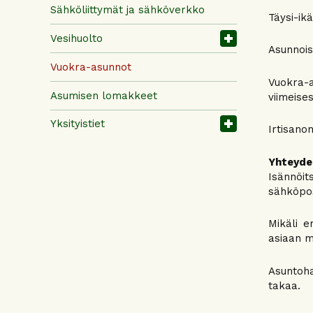
Sähköliittymät ja sähköverkko
Täysi-ik
Vesihuolto
Asunnois
Vuokra-asunnot
Vuokra-a
Asumisen lomakkeet
viimeise
Yksityistiet
Irtisano
Yhteyde
Isännöit
sähköpos
Mikäli e
asiaan m
Asuntoha
takaa.