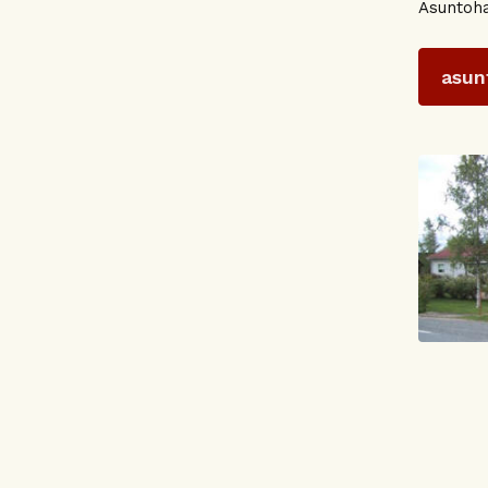
Asuntoha
asun