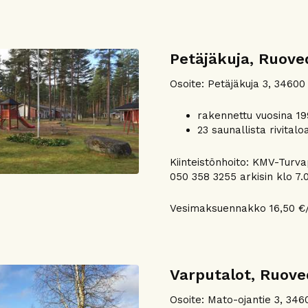
Petäjäkuja, Ruov
Osoite: Petäjäkuja 3, 34600
rakennettu vuosina 19
23 saunallista rivitalo
Kiinteistönhoito: KMV-Turv
050 358 3255 arkisin klo 7.0
Vesimaksuennakko 16,50 €/
Varputalot, Ruov
Osoite: Mato-ojantie 3, 346