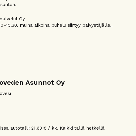
asuntoa.
apalvelut Oy
0–15.30, muina aikoina puhelu siirtyy päivystäjälle..
uoveden Asunnot Oy
ovesi
ssa autotalli: 21,63 € / kk. Kaikki tällä hetkellä