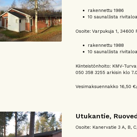
rakennettu 1986
10 saunallista rivitalo
Osoite: Varpukuja 1, 34600 
rakennettu 1988
10 saunallista rivitalo
Kiinteistönhoito: KMV-Turv
050 358 3255 arkisin klo 7.0
Vesimaksuennakko 16,50 €/
Utukantie, Ruove
Osoite: Kanervatie 3 A, B, 