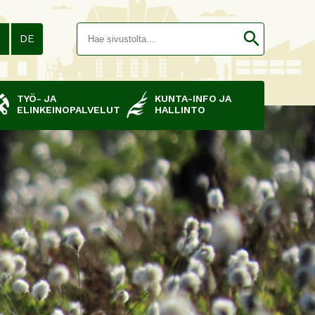
Hakusana(
search
N
DE
TYÖ- JA
KUNTA-INFO JA
ELINKEINOPALVELUT
HALLINTO