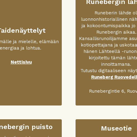
Runebergin lä
Runeberin lähde ol
luonnonhistoriallinen nä
ja kokoontumispaikka jo
Taidenäyttelyt
Runebergin aikaa.
Kansallisrunoilijamme asu
lmälle ja mielelle, elämään
kotiopettajana ja uskotaa
energiaa ja lohtua.
hänen Lähteellä -runon
kirjoitettu tämän läh
Nettisivu
innoittamana.
Tutustu digitaaliseen näyt
Runeberg Ruovedell
Runebergintie 6, Ruov
nebergin puisto
Museotie