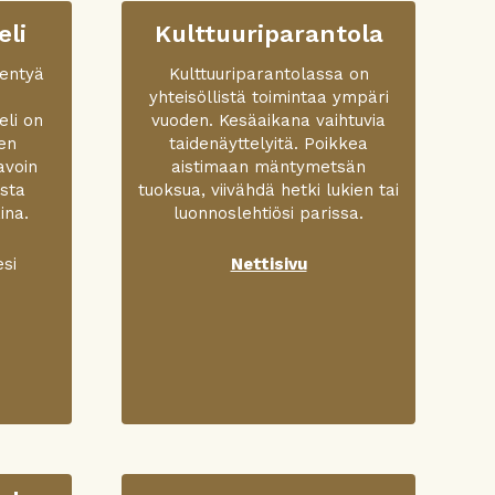
eli
Kulttuuriparantola
jentyä
Kulttuuriparantolassa on
yhteisöllistä toimintaa ympäri
eli on
vuoden. Kesäaikana vaihtuvia
en
taidenäyttelyitä. Poikkea
avoin
aistimaan mäntymetsän
asta
tuoksua, viivähdä hetki lukien tai
ina.
luonnoslehtiösi parissa.
esi
Nettisivu