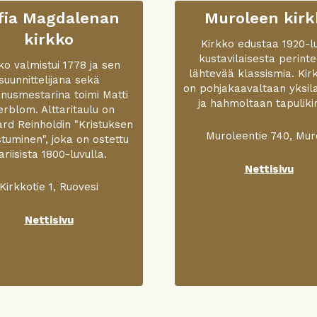
fia Magdalenan
Muroleen kirk
kirkko
Kirkko edustaa 1920-l
kustavilaisesta perint
ko valmistui 1778 ja sen
lähtevää klassismia. Kir
suunnittelijana sekä
on pohjakaavaltaan yksil
nusmestarina toimi Matti
ja hahmoltaan tapuliki
rblom. Alttaritaulu on
rd Reinholdin "Kristuksen
Muroleentie 740, Mur
stuminen", joka on ostettu
ariisista 1800-luvulla.
Nettisivu
Kirkkotie 1, Ruovesi
Nettisivu