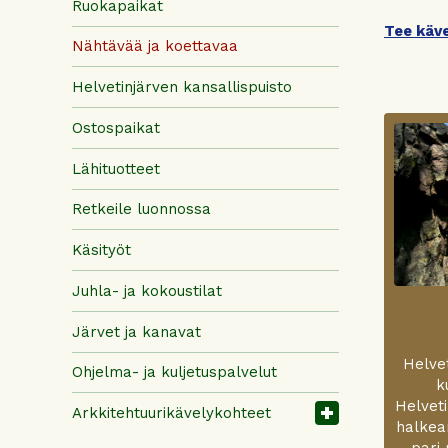
Ruokapaikat
Tee käve
Nähtävää ja koettavaa
Helvetinjärven kansallispuisto
Ostospaikat
Lähituotteet
Retkeile luonnossa
Käsityöt
Juhla- ja kokoustilat
Järvet ja kanavat
Helvet
Ohjelma- ja kuljetuspalvelut
k
Helveti
Arkkitehtuurikävelykohteet
halkea
pari 