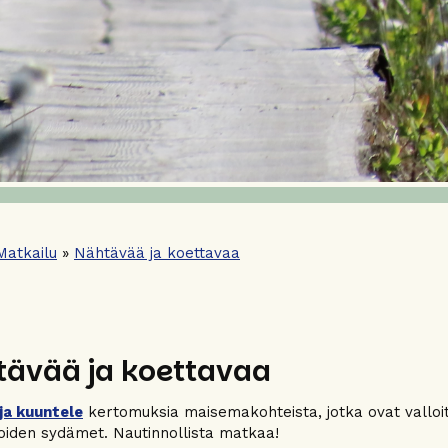
Matkailu
»
Nähtävää ja koettavaa
ävää ja koettavaa
ja kuuntele
kertomuksia maisemakohteista, jotka ovat valloitt
ijoiden sydämet. Nautinnollista matkaa!