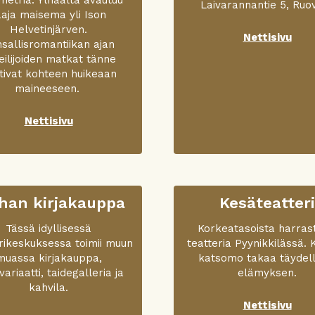
Laivarannantie 5, Ruov
aaja maisema yli Ison
Helvetinjärven.
Nettisivu
sallisromantiikan ajan
teilijoiden matkat tänne
tivat kohteen huikeaan
maineeseen.
Nettisivu
han kirjakauppa
Kesäteatteri
Tässä idyllisessä
Korkea­tasoista harras
urikeskuksessa toimii muun
teatteria Pyynikkilässä. 
muassa kirjakauppa,
katsomo takaa täydell
variaatti, taidegalleria ja
elämyksen.
kahvila.
Nettisivu