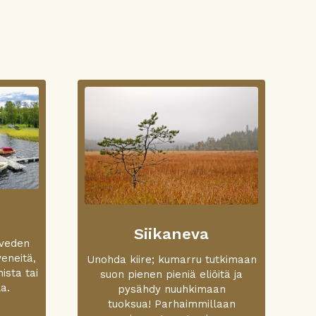
Siikaneva
oveden
veneitä,
Unohda kiire; kumarru tutkimaan
ista tai
suon pienen pieniä eliöitä ja
a.
pysähdy nuuhkimaan
tuoksua! Parhaimmillaan