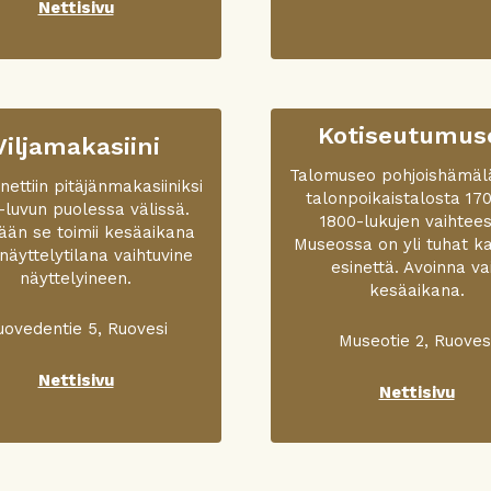
Nettisivu
Kotiseutumus
Viljamakasiini
Talomuseo pohjoishämäl
ettiin pitäjänmakasiiniksi
talonpoikaistalosta 170
-luvun puolessa välissä.
1800-lukujen vaihtees
än se toimii kesäaikana
Museossa on yli tuhat ka
näyttelytilana vaihtuvine
esinettä. Avoinna va
näyttelyineen.
kesäaikana.
uovedentie 5, Ruovesi
Museotie 2, Ruoves
Nettisivu
Nettisivu