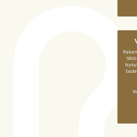
Rakenn
1800
Nykyä
taide
R