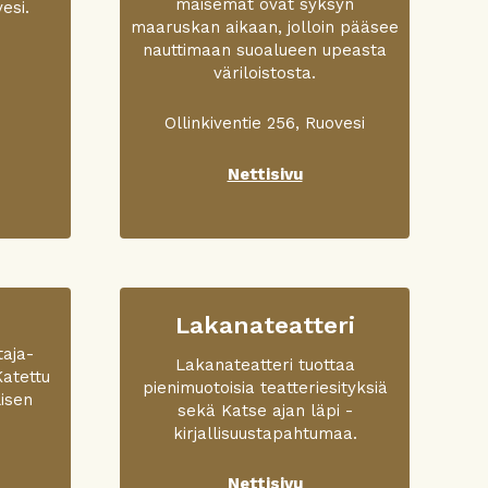
maisemat ovat syksyn
esi.
maaruskan aikaan, jolloin pääsee
nauttimaan suoalueen upeasta
väriloistosta.
Ollinkiventie 256, Ruovesi
Nettisivu
Lakanateatteri
taja­
Lakanateatteri tuottaa
Katettu
pienimuotoisia teatteriesityksiä
isen
sekä Katse ajan läpi -
kirjallisuustapahtumaa.
Nettisivu