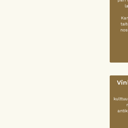
l
Kan
tai
nos
Vin
kulttu
antik