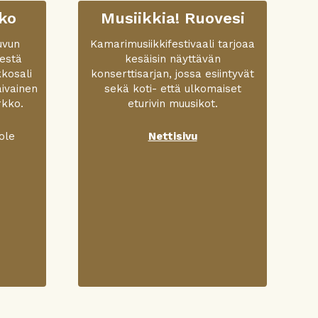
ko
Musiikkia! Ruovesi
uvun
Kamarimusiikkifestivaali tarjoaa
eestä
kesäisin näyttävän
kkosali
konserttisarjan, jossa esiintyvät
aivainen
sekä koti- että ulkomaiset
rkko.
eturivin muusikot.
ole
Nettisivu