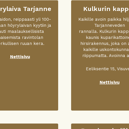
rylaiva Tarjanne
Kulkurin kapp
aidon, reippaasti yli 100-
Kaikille avoin paikka hil
aan höyrylaivan kyytiin ja
Tarjanneveden
auti maalauksellisista
rannalla. Kulkurin kapp
aisemista ravintolan
kaunis kuparikattoin
rkullisen ruuan kera.
hirsirakennus, joka on 
kaikille uskontokunn
riippumatta. Avoinna a
Nettisivu
Eeliksentie 15, Visuv
Nettisivu