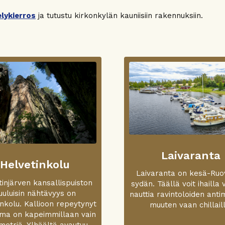
lykierros
ja tutustu kirkonkylän kauniisiin rakennuksiin.
Laivaranta
Helvetinkolu
Laivaranta on kesä-Ru
injärven kansallispuiston
sydän. Täällä voit ihailla 
uuluisin nähtävyys on
nauttia ravintoloiden antim
nkolu. Kallioon repeytynyt
muuten vaan chillaill
ma on kapeimmillaan vain
metriä. Ylhäältä avautuu