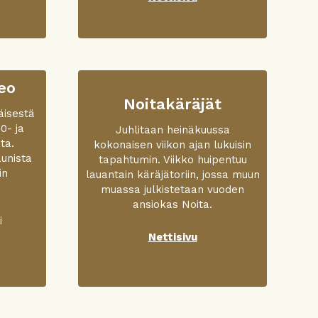
eo
Noitakäräjät
äisestä
0- ja
Juhlitaan heinäkuussa
ta.
kokonaisen viikon ajan lukuisin
unista
tapahtumin. Viikko huipentuu
in
lauantain käräjätoriin, jossa muun
muassa julkistetaan vuoden
ansiokas Noita.
i
Nettisivu