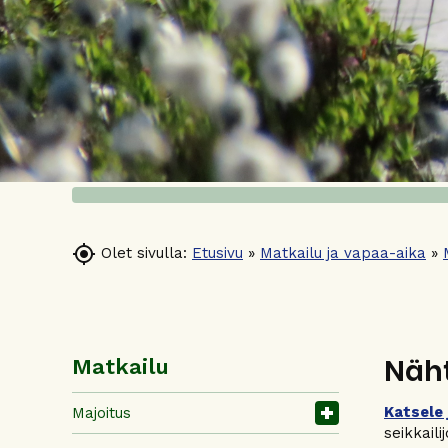

Olet sivulla:
Etusivu
»
Matkailu ja vapaa-aika
»
Näht
Matkailu
Katsele 
Majoitus
seikkail