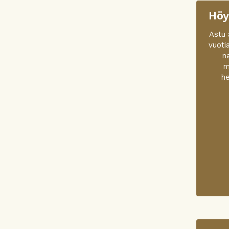
Höy
Astu 
vuoti
n
m
he