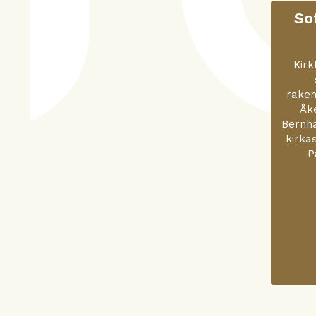
So
Kirk
raken
Åke
Bernha
kirka
P