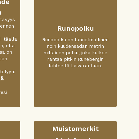
hde
i
htävyys
 ennen
Runopolku
i täällä
Runopolku on tunnelmallinen
n, että
noin kuudensadan metrin
sa on
mittainen polku, joka kulkee
teen
rantaa pitkin Runebergin
lähteeltä Laivarantaan.
telyyn:
ä.
esi
Muistomerkit