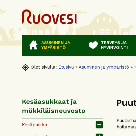
ASUMINEN JA
TERVEYS JA
YMPÄRISTÖ
HYVINVOINTI

Olet sivulla:
Etusivu
»
Asuminen ja ympäristö
»
Puu
Kesäasukkaat ja
mökkiläisneuvosto
Puutarha
Kesäpaikka
hoitamaa