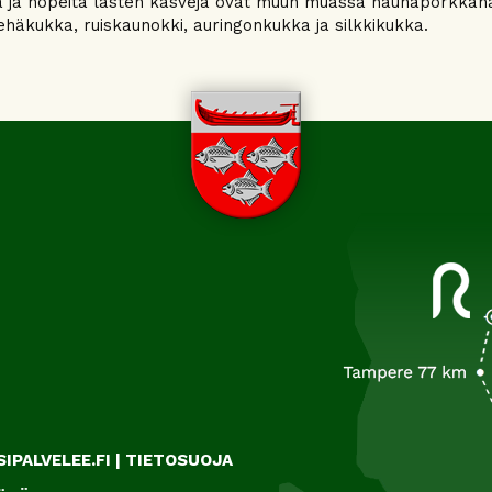
 ja nopeita lasten kasveja ovat muun muassa nauhaporkkana, re
häkukka, ruiskaunokki, auringonkukka ja silkkikukka.
IPALVELEE.FI
|
TIETOSUOJA