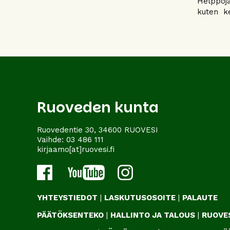
Helppoja
kuten ke
Ruoveden kunta
Ruovedentie 30, 34600 RUOVESI
Vaihde:
03 486 111
kirjaamo[at]ruovesi.fi
YHTEYSTIEDOT
|
LASKUTUSOSOITE
|
PALAUTE
PÄÄTÖKSENTEKO
|
HALLINTO JA TALOUS
|
RUOVES