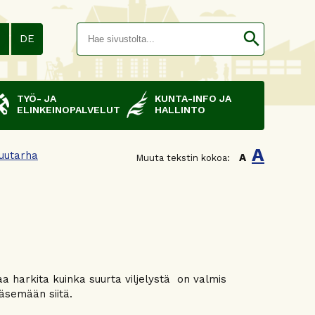
Hakusana(
search
N
DE
TYÖ- JA
KUNTA-INFO JA
ELINKEINOPALVELUT
HALLINTO
A
uutarha
A
Muuta tekstin kokoa:
a harkita kuinka suurta viljelystä on valmis
ääsemään siitä.