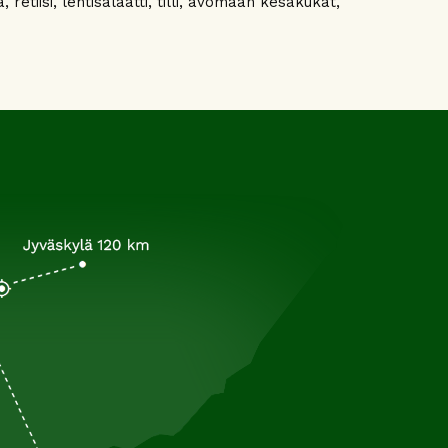
tiisi, lehtisalaatti, tilli, avomaan kesäkukat,