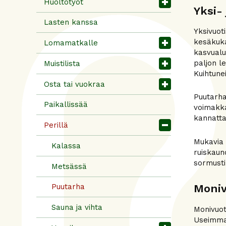
Huoltotyöt
Yksi-
Lasten kanssa
Yksivuot
kesäkuka
Lomamatkalle
kasvualu
paljon l
Muistilista
Kuihtune
Osta tai vuokraa
Puutarha
Paikallissää
voimakka
kannattaa
Perillä
Mukavia 
Kalassa
ruiskaun
sormusti
Metsässä
Puutarha
Moniv
Sauna ja vihta
Monivuot
Useimmat