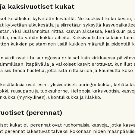
 ja kaksivuotiset kukat
iset kesäkukat kylvetään keväällä. Ne kukkivat koko kesän, e
t kylvetään alkukesällä ja siirretään syksyllä kasvupaikall
stan. Yksi lisälannoitus riittää kasvun alkaessa, kesäkuun puol
ehtiä, mutta vähän kukka-aiheita. Kaksivuotisten kukkien taim
itten kukkien poistaminen lisää kukkien määrää ja pidentää k
n värit ovat ilta-auringossa erilaiset kuin kirkkaassa päivänva
immillaan iltapäivällä ja valkoiset kasvit erottuvat, kun illa
 siis tehdä huolella, jotta siitä riittäisi iloa ja kauneutta koko
kesäkukkia ovat esim. yksivuotiset: auringonkukka, kehäkukka
okki, ruusupapu ja tuoksuherne. Helppoja kaksivuotisia kasvej
nkukka (myrkyllinen), ukontulikukka ja illakko.
uotiset (perennat)
iset kukat eli perennat ovat ruohomaisia kasveja, jotka kasva
 perennat lakastuvat talveksi kokonaan niiden maanpäällis