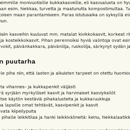
eimmille monivuotisille kukkakasveille, eli kasvualusta on h
aan esim. hiekkaa, turvetta ja maatunutta kompostimultaa. Tu
toisen maan parantamiseen. Paras istutusaika on syksyllä el
hun.
isiin kasveihin kuuluvat mm. matalat kivikkokasvit, korkeat rit
ja kosteikkokasvit. Pihan perennoiksi hyviä valintoja ovat esim
orvokit, päivänkakkara, päivänlilja, ruskolilja, särkynyt sydän 
n puutarha
le piha niin, että lasten ja aikuisten tarpeet on otettu huomio
uta vihannes- ja kukkapenkit väljästi
rrä syrjään myrkylliset kasvit ja harvinaiset kasviyksilöt
itse käytön kestäviä pihakalusteita ja kukkaruukkuja
a lapsille omat tehtävät, kasvipenkit ja kasvit
vata kiipeilypuita
 pihalle leikkitilaa ja hanki leikkivälineitä: keinu, hiekkalaatikk