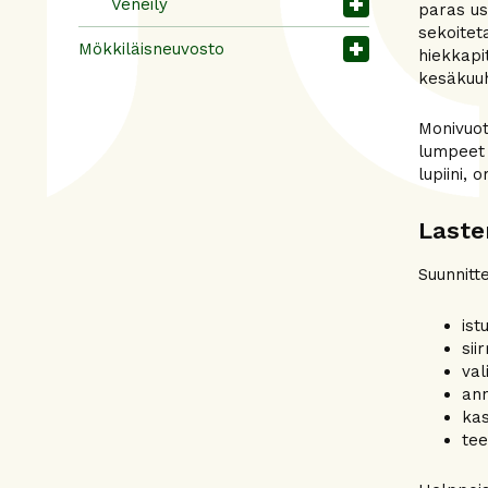
Veneily
paras us
sekoitet
Mökkiläisneuvosto
hiekkapi
kesäkuu
Monivuot
lumpeet 
lupiini, 
Laste
Suunnitte
ist
sii
val
ann
kas
tee