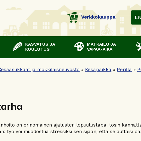
Verkkokauppa
E
KASVATUS JA
MATKAILU JA
KOULUTUS
VAPAA-AIKA
Kesäasukkaat ja mökkiläisneuvosto
»
Kesäpaikka
»
Perillä
»
P
tarha
nhoito on erinomainen ajatusten lepuutustapa, tosin kannatta
n: työ voi muodostua stressiksi sen sijaan, että se auttaisi p