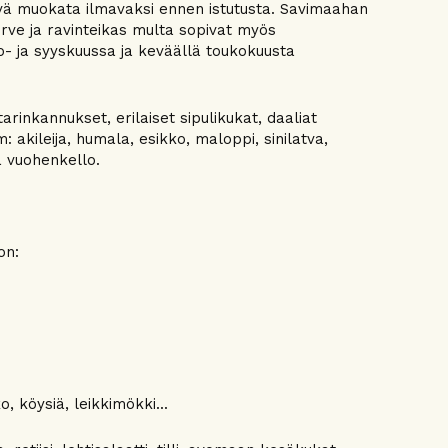
yvä muokata ilmavaksi ennen istutusta. Savimaahan
rve ja ravinteikas multa sopivat myös
o- ja syyskuussa ja keväällä toukokuusta
arinkannukset, erilaiset sipulikukat, daaliat
: akileija, humala, esikko, maloppi, sinilatva,
ja vuohenkello.
on:
o, köysiä, leikkimökki...