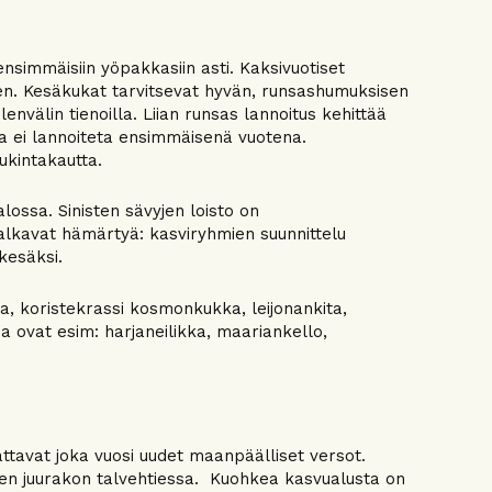
nsimmäisiin yöpakkasiin asti. Kaksivuotiset
een. Kesäkukat tarvitsevat hyvän, runsashumuksisen
envälin tienoilla. Liian runsas lannoitus kehittää
ia ei lannoiteta ensimmäisenä vuotena.
ukintakautta.
lossa. Sinisten sävyjen loisto on
t alkavat hämärtyä: kasviryhmien suunnittelu
 kesäksi.
, koristekrassi kosmonkukka, leijonankita,
a ovat esim: harjaneilikka, maariankello,
ttavat joka vuosi uudet maanpäälliset versot.
en juurakon talvehtiessa. Kuohkea kasvualusta on