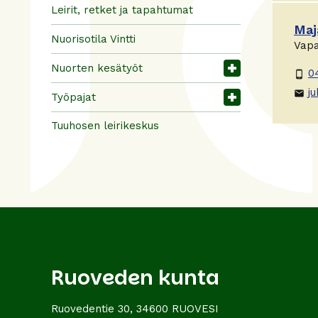
Leirit, retket ja tapahtumat
Maj
Nuorisotila Vintti
Vapa
Nuorten kesätyöt
0
phone_android
ju
email
Työpajat
Tuuhosen leirikeskus
Ruoveden kunta
Ruovedentie 30, 34600 RUOVESI