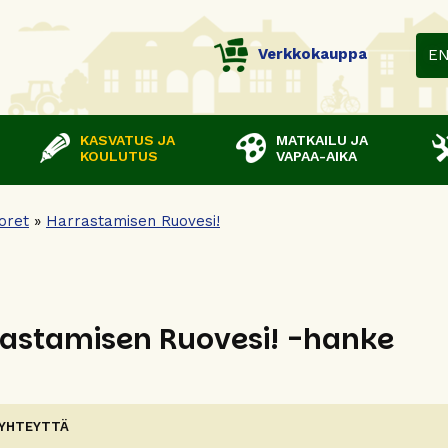
Verkkokauppa
E
KASVATUS JA
MATKAILU JA
KOULUTUS
VAPAA-AIKA
oret
»
Harrastamisen Ruovesi!
astamisen Ruovesi! -hanke
 YHTEYTTÄ