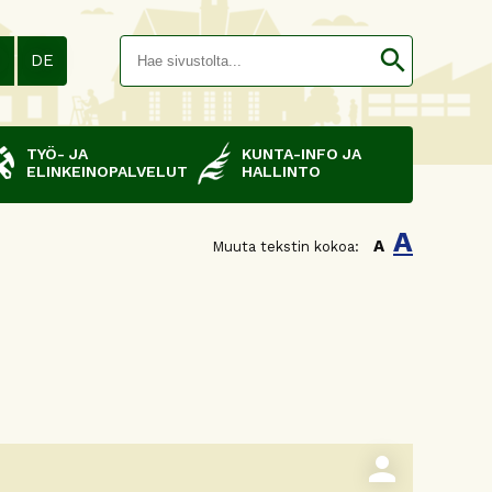
Hakusana(
search
N
DE
TYÖ- JA
KUNTA-INFO JA
ELINKEINOPALVELUT
HALLINTO
A
A
Muuta tekstin kokoa:
person