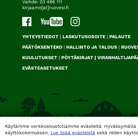
Vaihde:
03 486 111
kirjaamo[at]ruovesi.fi
YHTEYSTIEDOT
|
LASKUTUSOSOITE
|
PALAUTE
PÄÄTÖKSENTEKO
|
HALLINTO JA TALOUS
|
RUOVES
KUULUTUKSET
|
PÖYTÄKIRJAT
|
VIRANHALTIJAP
EVÄSTEASETUKSET
Käytämme verkkosivustollamme evästeitä. Hyväksymällä k
käyttökokemuksen.
Lue lisää evästeistä
sekä niiden käytös