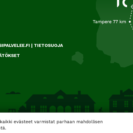
IPALVELEE.FI
|
TIETOSUOJA
ÄÄTÖKSET
aikki evästeet varmistat parhaan mahdollisen
tä.