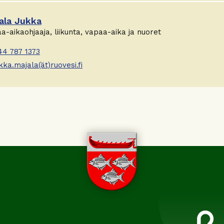
ala Jukka
a-aikaohjaaja, liikunta, vapaa-aika ja nuoret
44 787 1373
kka.majala(ät)ruovesi.fi