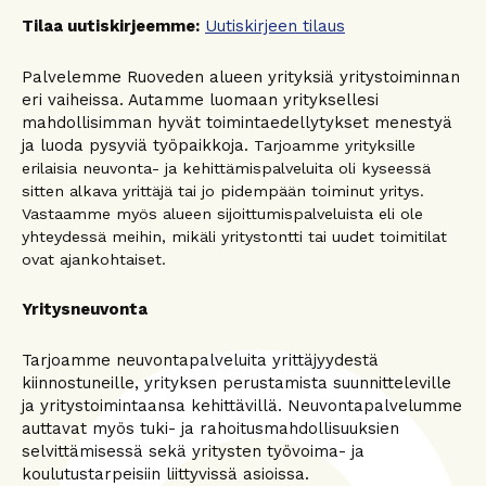
Tilaa uutiskirjeemme:
Uutiskirjeen tilaus
Palvelemme Ruoveden alueen yrityksiä yritystoiminnan
eri vaiheissa. Autamme luomaan yrityksellesi
mahdollisimman hyvät toimintaedellytykset menestyä
ja luoda pysyviä työpaikkoja.
Tarjoamme yrityksille
erilaisia neuvonta- ja kehittämispalveluita oli kyseessä
sitten alkava yrittäjä tai jo pidempään toiminut yritys.
Vastaamme myös alueen sijoittumispalveluista eli ole
yhteydessä meihin, mikäli yritystontti tai uudet toimitilat
ovat ajankohtaiset.
Yritysneuvonta
Tarjoamme neuvontapalveluita yrittäjyydestä
kiinnostuneille, yrityksen perustamista suunnitteleville
ja yritystoimintaansa kehittävillä. Neuvontapalvelumme
auttavat myös tuki- ja rahoitusmahdollisuuksien
selvittämisessä sekä yritysten työvoima- ja
koulutustarpeisiin liittyvissä asioissa.