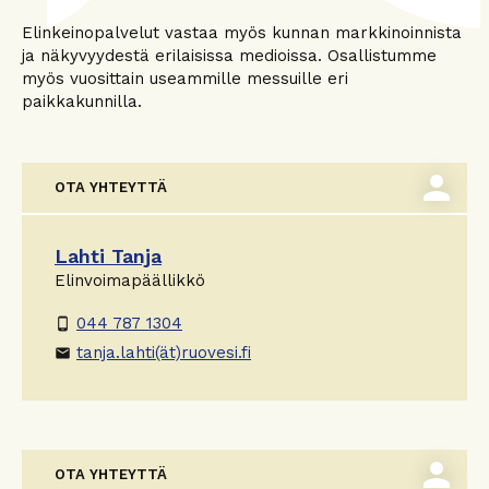
Elinkeinopalvelut vastaa myös kunnan markkinoinnista
ja näkyvyydestä erilaisissa medioissa. Osallistumme
myös vuosittain useammille messuille eri
paikkakunnilla.
person
OTA YHTEYTTÄ
Lahti Tanja
Elinvoimapäällikkö
044 787 1304
phone_android
tanja.lahti(ät)ruovesi.fi
email
person
OTA YHTEYTTÄ