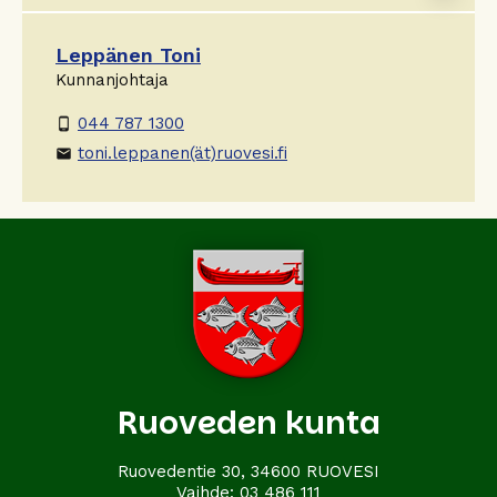
Leppänen Toni
Kunnanjohtaja
044 787 1300
phone_android
toni.leppanen(ät)ruovesi.fi
email
Ruoveden kunta
Ruovedentie 30, 34600 RUOVESI
Vaihde:
03 486 111