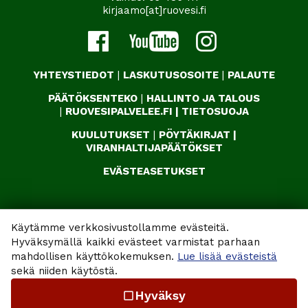
kirjaamo[at]ruovesi.fi
YHTEYSTIEDOT
|
LASKUTUSOSOITE
|
PALAUTE
PÄÄTÖKSENTEKO
|
HALLINTO JA TALOUS
|
RUOVESIPALVELEE.FI
|
TIETOSUOJA
KUULUTUKSET
|
PÖYTÄKIRJAT
|
VIRANHALTIJAPÄÄTÖKSET
EVÄSTEASETUKSET
Käytämme verkkosivustollamme evästeitä.
Hyväksymällä kaikki evästeet varmistat parhaan
mahdollisen käyttökokemuksen.
Lue lisää evästeistä
sekä niiden käytöstä.
Hyväksy
check_box_outline_blank