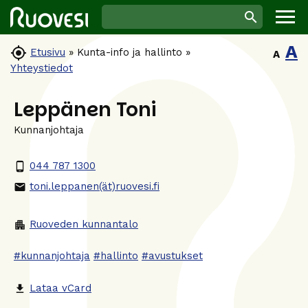
A

Etusivu
»
Kunta-info ja hallinto
»
A
Yhteystiedot
Leppänen Toni
Kunnanjohtaja
044 787 1300
phone_android
toni.leppanen(ät)ruovesi.fi
email
Ruoveden kunnantalo
apartment
#kunnanjohtaja
#hallinto
#avustukset
Lataa vCard
file_download