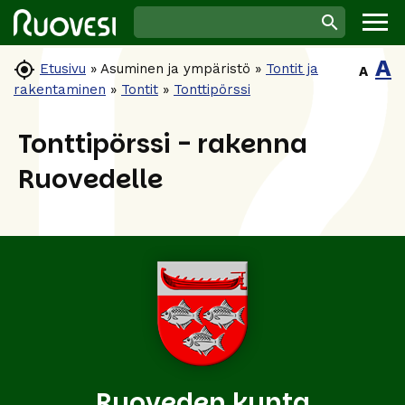
A

Etusivu
»
Asuminen ja ympäristö
»
Tontit ja
A
rakentaminen
»
Tontit
»
Tonttipörssi
Tonttipörssi - rakenna
Ruovedelle
Ruoveden kunta