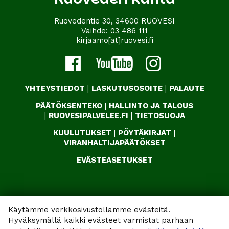
Ruovedentie 30, 34600 RUOVESI
Vaihde:
03 486 111
kirjaamo[at]ruovesi.fi
YHTEYSTIEDOT
|
LASKUTUSOSOITE
|
PALAUTE
PÄÄTÖKSENTEKO
|
HALLINTO JA TALOUS
|
RUOVESIPALVELEE.FI
|
TIETOSUOJA
KUULUTUKSET
|
PÖYTÄKIRJAT
|
VIRANHALTIJAPÄÄTÖKSET
EVÄSTEASETUKSET
Käytämme verkkosivustollamme evästeitä.
Hyväksymällä kaikki evästeet varmistat parhaan