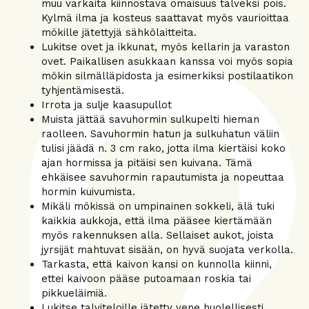
muu varkaita kiinnostava omaisuus talveksi pois.
Kylmä ilma ja kosteus saattavat myös vaurioittaa
mökille jätettyjä sähkölaitteita.
Lukitse ovet ja ikkunat, myös kellarin ja varaston
ovet. Paikallisen asukkaan kanssa voi myös sopia
mökin silmälläpidosta ja esimerkiksi postilaatikon
tyhjentämisestä.
Irrota ja sulje kaasupullot
Muista jättää savuhormin sulkupelti hieman
raolleen. Savuhormin hatun ja sulkuhatun väliin
tulisi jäädä n. 3 cm rako, jotta ilma kiertäisi koko
ajan hormissa ja pitäisi sen kuivana. Tämä
ehkäisee savuhormin rapautumista ja nopeuttaa
hormin kuivumista.
Mikäli mökissä on umpinainen sokkeli, älä tuki
kaikkia aukkoja, että ilma pääsee kiertämään
myös rakennuksen alla. Sellaiset aukot, joista
jyrsijät mahtuvat sisään, on hyvä suojata verkolla.
Tarkasta, että kaivon kansi on kunnolla kiinni,
ettei kaivoon pääse putoamaan roskia tai
pikkueläimiä.
Lukitse talviteloille jätetty vene huolellisesti