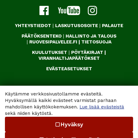
YHTEYSTIEDOT
|
LASKUTUSOSOITE
|
PALAUTE
PÄÄTÖKSENTEKO
|
HALLINTO JA TALOUS
|
RUOVESIPALVELEE.FI
|
TIETOSUOJA
KUULUTUKSET
|
PÖYTÄKIRJAT
|
VIRANHALTIJAPÄÄTÖKSET
EVÄSTEASETUKSET
Käytämme verkkosivustollamme evästeitä.
Hyväksymällä kaikki evästeet varmistat parhaan
mahdollisen käyttökokemuksen.
Lue lisää evästeistä
sekä niiden käytöstä.
Hyväksy
check_box_outline_blank