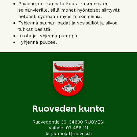
Puupinoja ei kannata koota rakennusten
seinänvierille, sillä monet hyönteiset siirtyvät
helposti syömään myös mökin seiniä.
Tyhjennä saunan padat ja vesisäiliöt ja siivoa
tuhkat pesistä.
Irrota ja tyhjennä pumppu.
Tyhjennä puucee.
Ruoveden kunta
Ruovedentie 30, 34600 RUOVESI
Vaihde:
03 486 111
kirjaamo[at]ruovesi.fi