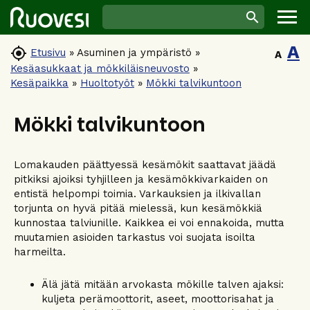
A

Etusivu
»
Asuminen ja ympäristö
»
A
Kesäasukkaat ja mökkiläisneuvosto
»
Kesäpaikka
»
Huoltotyöt
»
Mökki talvikuntoon
Mökki talvikuntoon
Lomakauden päättyessä kesämökit saattavat jäädä
pitkiksi ajoiksi tyhjilleen ja kesämökkivarkaiden on
entistä helpompi toimia. Varkauksien ja ilkivallan
torjunta on hyvä pitää mielessä, kun kesämökkiä
kunnostaa talviunille. Kaikkea ei voi ennakoida, mutta
muutamien asioiden tarkastus voi suojata isoilta
harmeilta.
Älä jätä mitään arvokasta mökille talven ajaksi:
kuljeta perämoottorit, aseet, moottorisahat ja