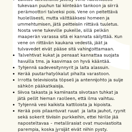
tukevaan puuhun tai kiinteään tankoon ja siirrä
perämoottori talveksi pois. Vene on peitettävä
huolellisesti, mutta välttääksesi homeen ja
ummehtumisen, jätä peitteisiin riittävä tuuletus.
Nosta vene tukeville pukeille, sillä pelkän
maaperän varassa sitä ei kannata säilyttää. Kun
vene on riittävän kaukana vedestä, jäät ja
tulvavedet eivät pääse sitä vahingoittamaan.
Talvehtivat kukat ja pensaat kannattaa suojata
havuilla tms. ja kasvimaa on hyvä kääntää.
Tyhjennä sadevesitynnyrit ja laita alassuin.
Kerää puutarhatyökalut pihalta varastoon.
Irrotta televisiosta töpseli ja antennijohto ja sulje
sähkön pääkatkaisija.
Siivoa takasta ja kamiinasta siivotaan tuhkat ja
jätä pellit hieman raolleen, että ilma vaihtuu.
Tyhjennä vesi kaikista kattiloista ja kipoista.
Kerää pois pilaantuvat ruuat ja laita jauhot, ryynit
sekä sokerit tiiviisiin purkkeihin, ettei hiirille jää
naposteltavaa - metallirasiat ovat muoviastioita
parempia, koska jyrsijät eivät niihin pysty.