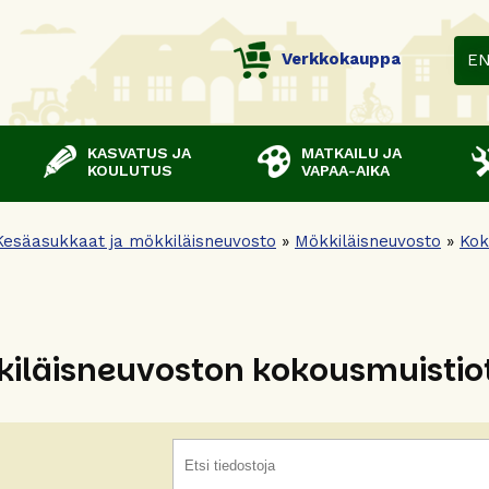
Verkkokauppa
E
KASVATUS JA
MATKAILU JA
KOULUTUS
VAPAA-AIKA
Kesäasukkaat ja mökkiläisneuvosto
»
Mökkiläisneuvosto
»
Kok
iläisneuvoston kokousmuistio