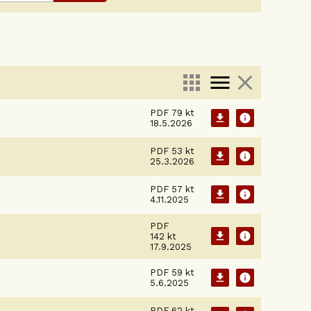
apps
menu
close
PDF
79 kt
download
info
18.5.2026
PDF
53 kt
download
info
25.3.2026
PDF
57 kt
download
info
4.11.2025
PDF
download
info
142 kt
17.9.2025
PDF
59 kt
download
info
5.6.2025
PDF
62 kt