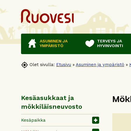
ASUMINEN JA
TERVEYS JA
YMPÄRISTÖ
HYVINVOINTI

Olet sivulla:
Etusivu
»
Asuminen ja ympäristö
»
Mökk
Kesäasukkaat ja
mökkiläisneuvosto
Kesäpaikka