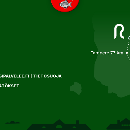
IPALVELEE.FI
|
TIETOSUOJA
ÄÄTÖKSET