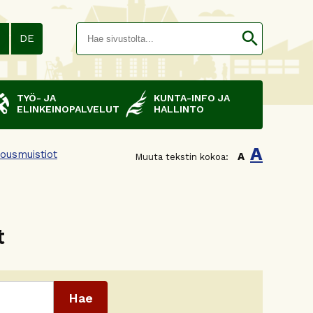
Hakusana(
search
N
DE
TYÖ- JA
KUNTA-INFO JA
ELINKEINOPALVELUT
HALLINTO
A
ousmuistiot
A
Muuta tekstin kokoa:
t