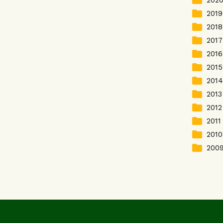
folder
202
folder
2019
folder
2018
folder
2017
folder
2016
folder
2015
folder
2014
folder
2013
folder
2012
folder
2011
folder
2010
folder
200