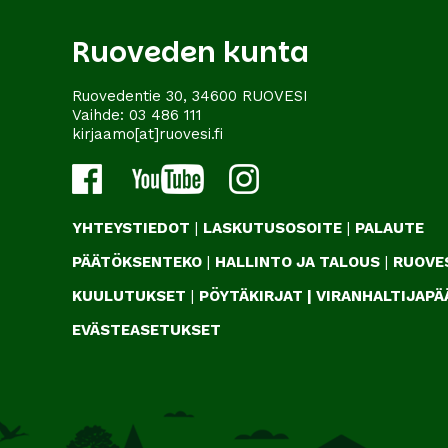
Ruoveden kunta
Ruovedentie 30, 34600 RUOVESI
Vaihde:
03 486 111
kirjaamo[at]ruovesi.fi
YHTEYSTIEDOT
|
LASKUTUSOSOITE
|
PALAUTE
PÄÄTÖKSENTEKO
|
HALLINTO JA TALOUS
|
RUOVES
KUULUTUKSET
|
PÖYTÄKIRJAT
|
VIRANHALTIJAP
EVÄSTEASETUKSET