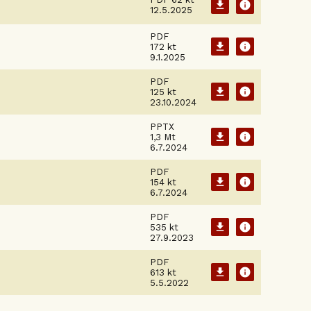
download
info
12.5.2025
PDF
download
info
172 kt
9.1.2025
PDF
download
info
125 kt
23.10.2024
PPTX
download
info
1,3 Mt
6.7.2024
PDF
download
info
154 kt
6.7.2024
PDF
download
info
535 kt
27.9.2023
PDF
download
info
613 kt
5.5.2022