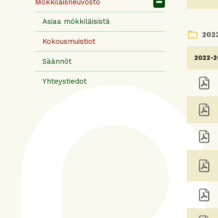
Mökkiläisneuvosto
Asiaa mökkiläisistä
folder_open
202
Kokousmuistiot
2022-2
Säännöt
Yhteystiedot