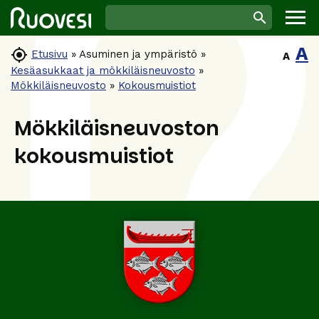
A

Etusivu
»
Asuminen ja ympäristö
»
A
Kesäasukkaat ja mökkiläisneuvosto
»
Mökkiläisneuvosto
»
Kokousmuistiot
Mökkiläisneuvoston
kokousmuistiot