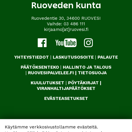
Ruoveden kunta
Ruovedentie 30, 34600 RUOVESI
Vaihde:
03 486 111
kirjaamo[at]ruovesi.fi
YHTEYSTIEDOT
|
LASKUTUSOSOITE
|
PALAUTE
PÄÄTÖKSENTEKO
|
HALLINTO JA TALOUS
|
RUOVESIPALVELEE.FI
|
TIETOSUOJA
KUULUTUKSET
|
PÖYTÄKIRJAT
|
VIRANHALTIJAPÄÄTÖKSET
EVÄSTEASETUKSET
Käytämme verkkosivustollamme evästeitä.