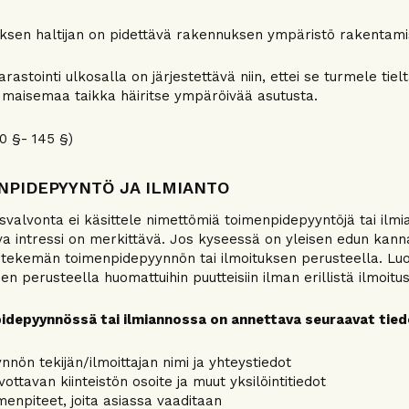
sen haltijan on pidettävä rakennuksen ympäristö rakentamisl
arastointi ulkosalla on järjestettävä niin, ettei se turmele tiel
maisemaa taikka häiritse ympäröivää asutusta.
0 §- 145 §)
NPIDEPYYNTÖ JA ILMIANTO
valvonta ei käsittele nimettömiä toimenpidepyyntöjä tai ilmi
va intressi on merkittävä. Jos kyseessä on yleisen edun kann
tekemän toimenpidepyynnön tai ilmoituksen perusteella. Luo
en perusteella huomattuihin puutteisiin ilman erillistä ilmoitus
idepyynnössä tai ilmiannossa on annettava seuraavat tied
nnön tekijän/ilmoittajan nimi ja yhteystiedot
vottavan kiinteistön osoite ja muut yksilöintitiedot
menpiteet, joita asiassa vaaditaan