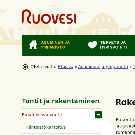
ASUMINEN JA
TERVEYS JA
YMPÄRISTÖ
HYVINVOINTI

Olet sivulla:
Etusivu
»
Asuminen ja ympäristö
»
Rak
Tontit ja rakentaminen
Rakennusvalvonta
Rakentam
jatkuvas
Kiinteistökartoitus
rumenna