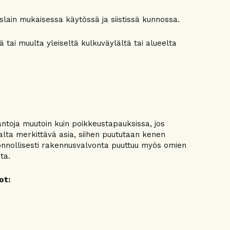
ain mukaisessa käytössä ja siistissä kunnossa.
tä tai muulta yleiseltä kulkuväylältä tai alueelta
antoja muutoin kuin poikkeustapauksissa, jos
alta merkittävä asia, siihen puututaan kenen
nnollisesti rakennusvalvonta puuttuu myös omien
ta.
ot: