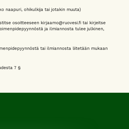
o naapuri, ohikulkija tai jotakin muuta)
tse osoitteeseen kirjaamo@ruovesi.fi tai kirjeitse
imenpidepyynnöstä ja ilmiannosta tulee julkinen,
imenpidepyynnöstä tai ilmiannosta liitetään mukaan
udesta 7 §