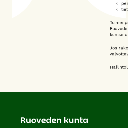
per
tie
Toimenpi
Ruoveden
kun se o
Jos rake
valvotta
Hallinto
Ruoveden kunta