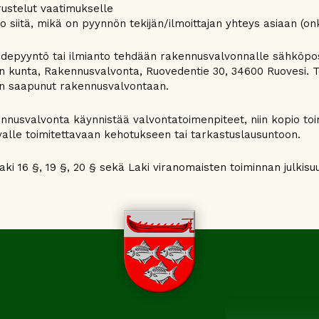
ustelut vaatimukselle
to siitä, mikä on pyynnön tekijän/ilmoittajan yhteys asiaan (onk
depyyntö tai ilmianto tehdään rakennusvalvonnalle sähköposti
 kunta, Rakennusvalvonta, Ruovedentie 30, 34600 Ruovesi. To
n saapunut rakennusvalvontaan.
nnusvalvonta käynnistää valvontatoimenpiteet, niin kopio to
valle toimitettavaan kehotukseen tai tarkastuslausuntoon.
laki 16 §, 19 §, 20 § sekä Laki viranomaisten toiminnan julkisu