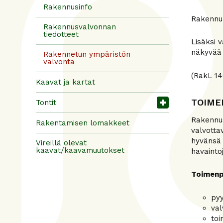
Rakennusinfo
Rakennuk
Rakennusvalvonnan
tiedotteet
Lisäksi v
näkyvää 
Rakennetun ympäristön
valvonta
(RakL 14
Kaavat ja kartat
TOIME
Tontit
Rakennus
Rakentamisen lomakkeet
valvotta
hyvänsä 
Vireillä olevat
kaavat/kaavamuutokset
havaintoj
Toimenp
pyy
val
toi