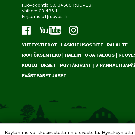
Ruovedentie 30, 34600 RUOVESI
Vaihde:
03 486 111
kirjaamo[at]ruovesi.fi
YHTEYSTIEDOT
|
LASKUTUSOSOITE
|
PALAUTE
PÄÄTÖKSENTEKO
|
HALLINTO JA TALOUS
|
RUOVES
KUULUTUKSET
|
PÖYTÄKIRJAT
|
VIRANHALTIJAP
EVÄSTEASETUKSET
Käytämme verkkosivustollamme evästeitä. Hyväksymällä k