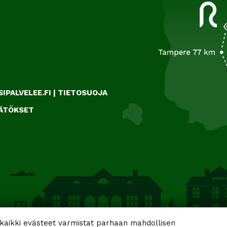
IPALVELEE.FI
|
TIETOSUOJA
ÄÄTÖKSET
aikki evästeet varmistat parhaan mahdollisen