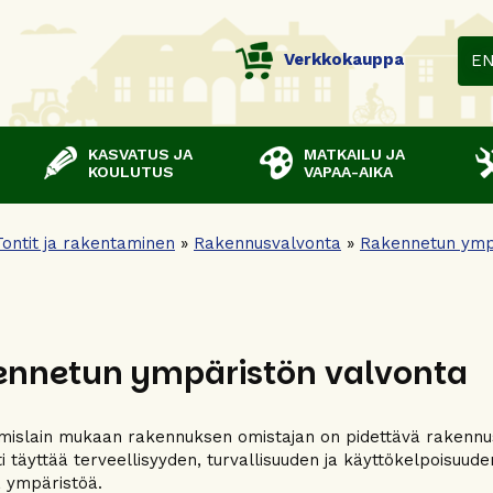
Verkkokauppa
E
KASVATUS JA
MATKAILU JA
KOULUTUS
VAPAA-AIKA
Tontit ja rakentaminen
»
Rakennusvalvonta
»
Rakennetun ymp
ennetun ympäristön valvonta
islain mukaan rakennuksen omistajan on pidettävä rakennus
ti täyttää terveellisyyden, turvallisuuden ja käyttökelpoisuud
 ympäristöä.