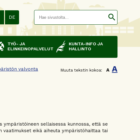
Hakusana(
search
N
DE
TYÖ- JA
KUNTA-INFO JA
ELINKEINOPALVELUT
HALLINTO
A
äristön valvonta
A
Muuta tekstin kokoa:
 ympäristöineen sellaisessa kunnossa, että se
en vaatimukset eikä aiheuta ympäristöhaittaa tai