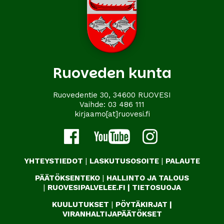
Ruoveden kunta
Ruovedentie 30, 34600 RUOVESI
Vaihde:
03 486 111
kirjaamo[at]ruovesi.fi
YHTEYSTIEDOT
|
LASKUTUSOSOITE
|
PALAUTE
PÄÄTÖKSENTEKO
|
HALLINTO JA TALOUS
|
RUOVESIPALVELEE.FI
|
TIETOSUOJA
KUULUTUKSET
|
PÖYTÄKIRJAT
|
VIRANHALTIJAPÄÄTÖKSET