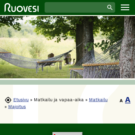
A

Etusivu
»
Matkailu ja vapaa-aika
»
Matkailu
A
»
Majoitus