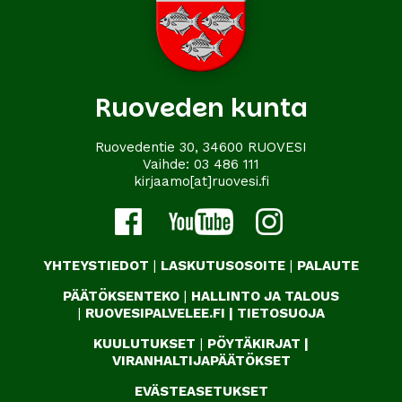
Ruoveden kunta
Ruovedentie 30, 34600 RUOVESI
Vaihde:
03 486 111
kirjaamo[at]ruovesi.fi
YHTEYSTIEDOT
|
LASKUTUSOSOITE
|
PALAUTE
PÄÄTÖKSENTEKO
|
HALLINTO JA TALOUS
|
RUOVESIPALVELEE.FI
|
TIETOSUOJA
KUULUTUKSET
|
PÖYTÄKIRJAT
|
VIRANHALTIJAPÄÄTÖKSET
EVÄSTEASETUKSET