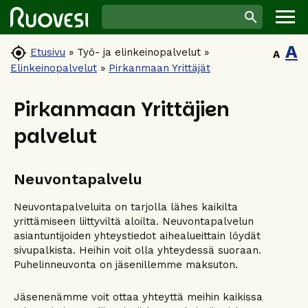
A

Etusivu
»
Työ- ja elinkeinopalvelut
»
A
Elinkeinopalvelut
»
Pirkanmaan Yrittäjät
Pirkanmaan Yrittäjien
palvelut
Neuvontapalvelu
Neuvontapalveluita on tarjolla lähes kaikilta
yrittämiseen liittyviltä aloilta. Neuvontapalvelun
asiantuntijoiden yhteystiedot aihealueittain löydät
sivupalkista. Heihin voit olla yhteydessä suoraan.
Puhelinneuvonta on jäsenillemme maksuton.
Jäsenenämme voit ottaa yhteyttä meihin kaikissa