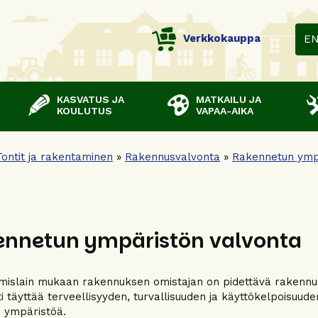
Verkkokauppa
E
KASVATUS JA
MATKAILU JA
KOULUTUS
VAPAA-AIKA
Tontit ja rakentaminen
»
Rakennusvalvonta
»
Rakennetun ymp
ennetun ympäristön valvonta
islain mukaan rakennuksen omistajan on pidettävä rakennus
ti täyttää terveellisyyden, turvallisuuden ja käyttökelpoisuud
 ympäristöä.