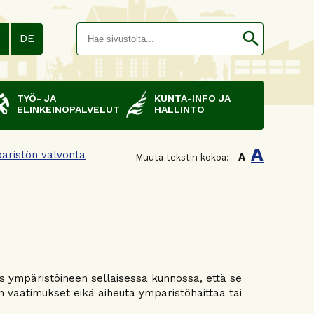
Hakusana(
search
N
DE
TYÖ- JA
KUNTA-INFO JA
ELINKEINOPALVELUT
HALLINTO
A
äristön valvonta
A
Muuta tekstin kokoa:
 ympäristöineen sellaisessa kunnossa, että se
en vaatimukset eikä aiheuta ympäristöhaittaa tai