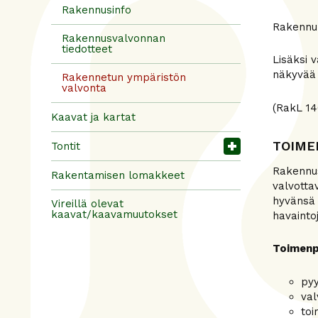
Rakennusinfo
Rakennuk
Rakennusvalvonnan
tiedotteet
Lisäksi v
näkyvää 
Rakennetun ympäristön
valvonta
(RakL 14
Kaavat ja kartat
TOIME
Tontit
Rakennus
Rakentamisen lomakkeet
valvotta
hyvänsä 
Vireillä olevat
kaavat/kaavamuutokset
havaintoj
Toimenp
pyy
val
toi