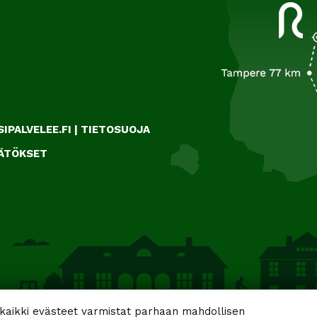
IPALVELEE.FI
|
TIETOSUOJA
ÄÄTÖKSET
aikki evästeet varmistat parhaan mahdollisen