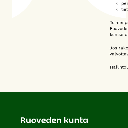
per
tie
Toimenpi
Ruoveden
kun se o
Jos rake
valvotta
Hallinto
Ruoveden kunta