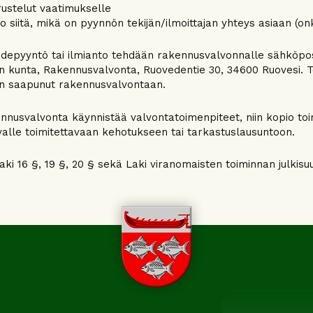
ustelut vaatimukselle
to siitä, mikä on pyynnön tekijän/ilmoittajan yhteys asiaan (onk
depyyntö tai ilmianto tehdään rakennusvalvonnalle sähköposti
 kunta, Rakennusvalvonta, Ruovedentie 30, 34600 Ruovesi. To
n saapunut rakennusvalvontaan.
nnusvalvonta käynnistää valvontatoimenpiteet, niin kopio to
valle toimitettavaan kehotukseen tai tarkastuslausuntoon.
laki 16 §, 19 §, 20 § sekä Laki viranomaisten toiminnan julkisu