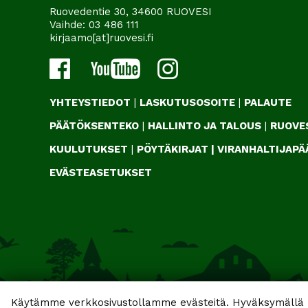
Ruovedentie 30, 34600 RUOVESI
Vaihde:
03 486 111
kirjaamo[at]ruovesi.fi
YHTEYSTIEDOT
|
LASKUTUSOSOITE
|
PALAUTE
PÄÄTÖKSENTEKO
|
HALLINTO JA TALOUS
|
RUOVES
KUULUTUKSET
|
PÖYTÄKIRJAT
|
VIRANHALTIJAP
EVÄSTEASETUKSET
Käytämme verkkosivustollamme evästeitä. Hyväksymällä k