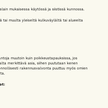
ain mukaisessa käytössä ja siistissä kunnossa.
tä tai muulta yleiseltä kulkuväylältä tai alueelta
antoja muutoin kuin poikkeustapauksissa, jos
alta merkittävä asia, siihen puututaan kenen
nnollisesti rakennusvalvonta puuttuu myös omien
ta.
ot: