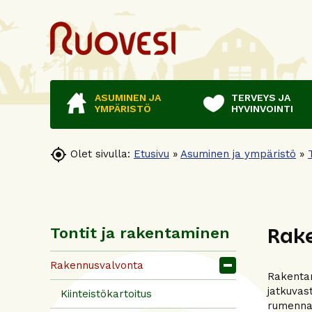
ASUMINEN JA
TERVEYS JA
YMPÄRISTÖ
HYVINVOINTI

Olet sivulla:
Etusivu
»
Asuminen ja ympäristö
»
Rak
Tontit ja rakentaminen
Rakennusvalvonta
Rakentam
jatkuvas
Kiinteistökartoitus
rumenna