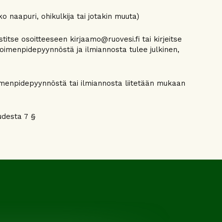
o naapuri, ohikulkija tai jotakin muuta)
tse osoitteeseen kirjaamo@ruovesi.fi tai kirjeitse
imenpidepyynnöstä ja ilmiannosta tulee julkinen,
imenpidepyynnöstä tai ilmiannosta liitetään mukaan
udesta 7 §