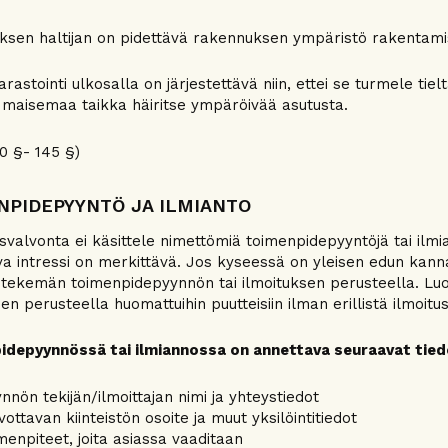
sen haltijan on pidettävä rakennuksen ympäristö rakentamisl
arastointi ulkosalla on järjestettävä niin, ettei se turmele tiel
maisemaa taikka häiritse ympäröivää asutusta.
0 §- 145 §)
NPIDEPYYNTÖ JA ILMIANTO
valvonta ei käsittele nimettömiä toimenpidepyyntöjä tai ilmi
va intressi on merkittävä. Jos kyseessä on yleisen edun kann
tekemän toimenpidepyynnön tai ilmoituksen perusteella. Luo
en perusteella huomattuihin puutteisiin ilman erillistä ilmoitus
idepyynnössä tai ilmiannossa on annettava seuraavat tied
nnön tekijän/ilmoittajan nimi ja yhteystiedot
vottavan kiinteistön osoite ja muut yksilöintitiedot
menpiteet, joita asiassa vaaditaan