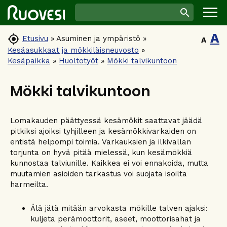
A

Etusivu
»
Asuminen ja ympäristö
»
A
Kesäasukkaat ja mökkiläisneuvosto
»
Kesäpaikka
»
Huoltotyöt
»
Mökki talvikuntoon
Mökki talvikuntoon
Lomakauden päättyessä kesämökit saattavat jäädä
pitkiksi ajoiksi tyhjilleen ja kesämökkivarkaiden on
entistä helpompi toimia. Varkauksien ja ilkivallan
torjunta on hyvä pitää mielessä, kun kesämökkiä
kunnostaa talviunille. Kaikkea ei voi ennakoida, mutta
muutamien asioiden tarkastus voi suojata isoilta
harmeilta.
Älä jätä mitään arvokasta mökille talven ajaksi:
kuljeta perämoottorit, aseet, moottorisahat ja