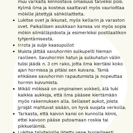
muu varkaita kiinnostava omaisuus talveksi pois.
Kylmä ilma ja kosteus saattavat myös vaurioittaa
mökille jätettyjä sähkölaitteita.
Lukitse ovet ja ikkunat, myös kellarin ja varaston
ovet. Paikallisen asukkaan kanssa voi myös sopia
mökin silmälläpidosta ja esimerkiksi postilaatikon
tyhjentämisestä.
Irrota ja sulje kaasupullot
Muista jättää savuhormin sulkupelti hieman
raolleen. Savuhormin hatun ja sulkuhatun väliin
tulisi jäädä n. 3 cm rako, jotta ilma kiertäisi koko
ajan hormissa ja pitäisi sen kuivana. Tämä
ehkäisee savuhormin rapautumista ja nopeuttaa
hormin kuivumista.
Mikäli mökissä on umpinainen sokkeli, älä tuki
kaikkia aukkoja, että ilma pääsee kiertämään
myös rakennuksen alla. Sellaiset aukot, joista
jyrsijät mahtuvat sisään, on hyvä suojata verkolla.
Tarkasta, että kaivon kansi on kunnolla kiinni,
ettei kaivoon pääse putoamaan roskia tai
pikkueläimiä.
Lukitse talviteloille jätetty vene huolellisesti