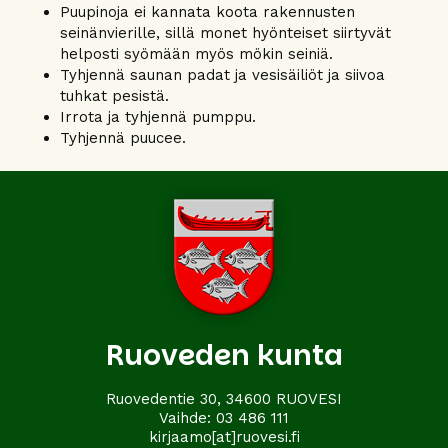
Puupinoja ei kannata koota rakennusten
seinänvierille, sillä monet hyönteiset siirtyvät
helposti syömään myös mökin seiniä.
Tyhjennä saunan padat ja vesisäiliöt ja siivoa
tuhkat pesistä.
Irrota ja tyhjennä pumppu.
Tyhjennä puucee.
Ruoveden kunta
Ruovedentie 30, 34600 RUOVESI
Vaihde:
03 486 111
kirjaamo[at]ruovesi.fi