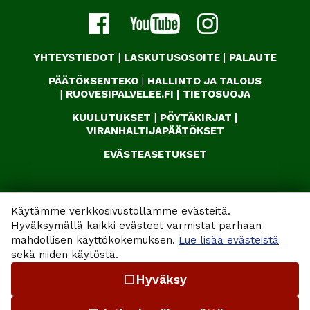
YHTEYSTIEDOT
|
LASKUTUSOSOITE
|
PALAUTE
PÄÄTÖKSENTEKO
|
HALLINTO JA TALOUS
|
RUOVESIPALVELEE.FI
|
TIETOSUOJA
KUULUTUKSET
|
PÖYTÄKIRJAT
|
VIRANHALTIJAPÄÄTÖKSET
EVÄSTEASETUKSET
Käytämme verkkosivustollamme evästeitä.
Hyväksymällä kaikki evästeet varmistat parhaan
mahdollisen käyttökokemuksen.
Lue lisää evästeistä
sekä niiden käytöstä.
Hyväksy
check_box_outline_blank