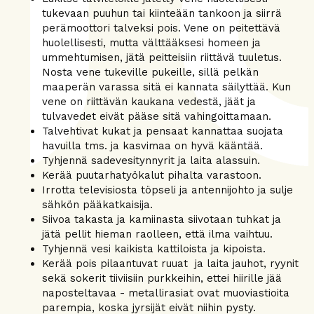
tukevaan puuhun tai kiinteään tankoon ja siirrä
perämoottori talveksi pois. Vene on peitettävä
huolellisesti, mutta välttääksesi homeen ja
ummehtumisen, jätä peitteisiin riittävä tuuletus.
Nosta vene tukeville pukeille, sillä pelkän
maaperän varassa sitä ei kannata säilyttää. Kun
vene on riittävän kaukana vedestä, jäät ja
tulvavedet eivät pääse sitä vahingoittamaan.
Talvehtivat kukat ja pensaat kannattaa suojata
havuilla tms. ja kasvimaa on hyvä kääntää.
Tyhjennä sadevesitynnyrit ja laita alassuin.
Kerää puutarhatyökalut pihalta varastoon.
Irrotta televisiosta töpseli ja antennijohto ja sulje
sähkön pääkatkaisija.
Siivoa takasta ja kamiinasta siivotaan tuhkat ja
jätä pellit hieman raolleen, että ilma vaihtuu.
Tyhjennä vesi kaikista kattiloista ja kipoista.
Kerää pois pilaantuvat ruuat ja laita jauhot, ryynit
sekä sokerit tiiviisiin purkkeihin, ettei hiirille jää
naposteltavaa - metallirasiat ovat muoviastioita
parempia, koska jyrsijät eivät niihin pysty.