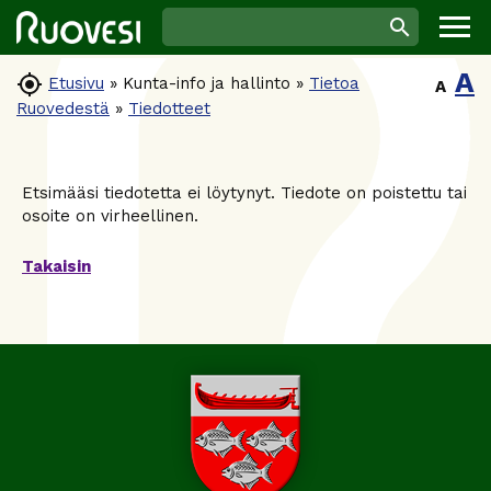
A

Etusivu
»
Kunta-info ja hallinto
»
Tietoa
A
Ruovedestä
»
Tiedotteet
Etsimääsi tiedotetta ei löytynyt. Tiedote on poistettu tai
osoite on virheellinen.
Takaisin