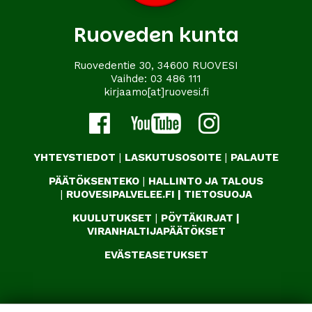
Ruoveden kunta
Ruovedentie 30, 34600 RUOVESI
Vaihde:
03 486 111
kirjaamo[at]ruovesi.fi
YHTEYSTIEDOT
|
LASKUTUSOSOITE
|
PALAUTE
PÄÄTÖKSENTEKO
|
HALLINTO JA TALOUS
|
RUOVESIPALVELEE.FI
|
TIETOSUOJA
KUULUTUKSET
|
PÖYTÄKIRJAT
|
VIRANHALTIJAPÄÄTÖKSET
EVÄSTEASETUKSET