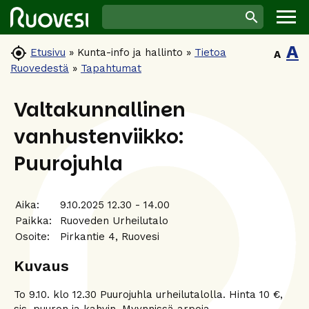
A

Etusivu
»
Kunta-info ja hallinto
»
Tietoa
A
Ruovedestä
»
Tapahtumat
Valtakunnallinen
vanhustenviikko:
Puurojuhla
Aika:
9.10.2025 12.30 - 14.00
Paikka:
Ruoveden Urheilutalo
Osoite:
Pirkantie 4, Ruovesi
Kuvaus
To 9.10. klo 12.30 Puurojuhla urheilutalolla. Hinta 10 €,
sis. puuron ja kahvin. Myynnissä arpoja.