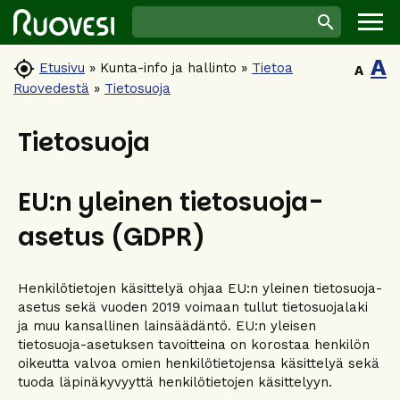
A

Etusivu
»
Kunta-info ja hallinto
»
Tietoa
A
Ruovedestä
»
Tietosuoja
Tietosuoja
EU:n yleinen tietosuoja-
asetus (GDPR)
Henkilötietojen käsittelyä ohjaa EU:n yleinen tietosuoja-
asetus sekä vuoden 2019 voimaan tullut tietosuojalaki
ja muu kansallinen lainsäädäntö. EU:n yleisen
tietosuoja-asetuksen tavoitteina on korostaa henkilön
oikeutta valvoa omien henkilötietojensa käsittelyä sekä
tuoda läpinäkyvyyttä henkilötietojen käsittelyyn.