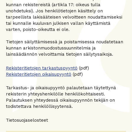
kunnan rekistereistä (artikla 17: oikeus tulla
unohdetuksi). Jos henkilötietojen käsittely on
tarpeellista lakisääteisen velvoitteen noudattamiseksi
tai kunnalle kuuluvan julkisen vallan käyttämistä
varten, poisto-oikeutta ei ole.
Tietojen säilyttämisessä ja poistamisessa noudatetaan
kunnan arkistonmuodostussuunnitelmia ja
lainsäädännön velvoittamia tietojen säilytysaikoja.
Rekisteritietojen tarkastuspyyntö
(pdf)
Rekisteritietojen oikaisupyyntö
(pdf)
Tarkastus- ja oikaisupyyntö palautetaan täytettynä
rekisterin yhteyshenkilölle henkilökohtaisesti.
Palautuksen yhteydessä oikaisupyynnön tekijän on
todistettava henkilöllisyytensä.
Tietosuojaselosteet