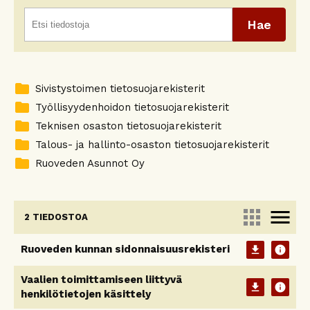
folder
Sivistystoimen tietosuojarekisterit
folder
Työllisyydenhoidon tietosuojarekisterit
folder
Teknisen osaston tietosuojarekisterit
folder
Talous- ja hallinto-osaston tietosuojarekisterit
folder
Ruoveden Asunnot Oy
apps
menu
2 TIEDOSTOA
Ruoveden kunnan sidonnaisuusrekisteri
download
info
Vaalien toimittamiseen liittyvä
download
info
henkilötietojen käsittely