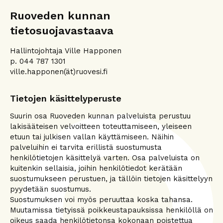
Ruoveden kunnan
tietosuojavastaava
Hallintojohtaja Ville Happonen
p. 044 787 1301
ville.happonen(ät)ruovesi.fi
Tietojen käsittelyperuste
Suurin osa Ruoveden kunnan palveluista perustuu
lakisääteisen velvoitteen toteuttamiseen, yleiseen
etuun tai julkisen vallan käyttämiseen. Näihin
palveluihin ei tarvita erillistä suostumusta
henkilötietojen käsittelyä varten. Osa palveluista on
kuitenkin sellaisia, joihin henkilötiedot kerätään
suostumukseen perustuen, ja tällöin tietojen käsittelyyn
pyydetään suostumus.
Suostumuksen voi myös peruuttaa koska tahansa.
Muutamissa tietyissä poikkeustapauksissa henkilöllä on
oikeus saada henkilötietonsa kokonaan poistettua